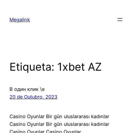
Megalink
Etiqueta:
1xbet AZ
В один клик \e
20 de Outubro, 2023
Casino Oyunlar Bir gün uluslararası kadınlar
Casino Oyunlar Bir gün uluslararası kadınlar
Casino Oyunlar Casino Oyunlar