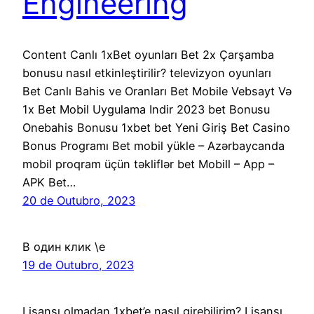
Engineering
Content Canlı 1xBet oyunları Bet 2x Çarşamba
bonusu nasıl etkinleştirilir? televizyon oyunları
Bet Canlı Bahis ve Oranları Bet Mobile Vebsayt Və
1x Bet Mobil Uygulama Indir 2023 bet Bonusu
Onebahis Bonusu 1xbet bet Yeni Giriş Bet Casino
Bonus Programı Bet mobil yükle – Azərbaycanda
mobil proqram üçün təkliflər bet Mobill – App –
APK Bet…
20 de Outubro, 2023
В один клик \e
19 de Outubro, 2023
Lisansı olmadan 1xbet’e nasıl girebilirim? Lisansı