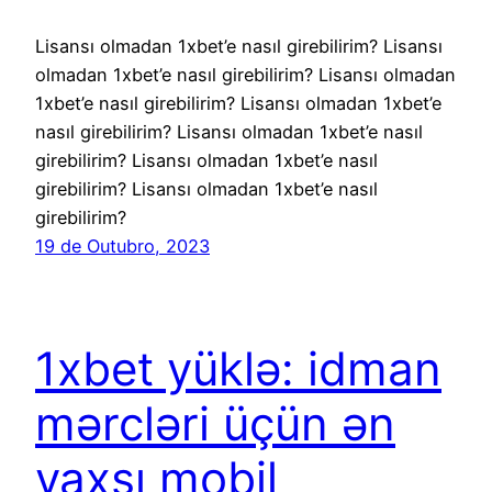
Lisansı olmadan 1xbet’e nasıl girebilirim? Lisansı
olmadan 1xbet’e nasıl girebilirim? Lisansı olmadan
1xbet’e nasıl girebilirim? Lisansı olmadan 1xbet’e
nasıl girebilirim? Lisansı olmadan 1xbet’e nasıl
girebilirim? Lisansı olmadan 1xbet’e nasıl
girebilirim? Lisansı olmadan 1xbet’e nasıl
girebilirim?
19 de Outubro, 2023
1xbet yüklə: idman
mərcləri üçün ən
yaxşı mobil