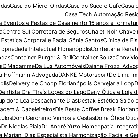
ndas
Casa do Micro-Ondas
Casa do Suco e Café
Casa 
Casa Tech Automação Resid
ara Eventos e Festas de Casamento 15 anos e forma
a
Centro Sul Corretora de Seguros
Chalet Noir
Chavei
 Estética Corporal e Facial Sônia Santos
Clínica de Fi
priedade Intelectual Florianópolis
Confeitaria Renat
ndas
Container Burger & Grill
Container Souza
Convivio
s
D’Madamme
Da Lua Automóveis
Daiane Frozzi Advo
la Hoffmann Advogada
DANKE Motorsport
De Lima Im
olis
Delivery de Chopp Florianópolis Cervejaria Loop
D
Dentista Dra Thaís Lopes do Lago
Deny Ótica e Loja 
pidora Leal
Despachante Dias
Destak Estética Salão 
magem & Cabeleireiros
Die Beste Coffee Break Florianó
culos
Dom Gerônimo Vinhos e Cestas
Dona Ótica Ótica
a
Dr Nicolas Piaia
Dr. André Yuzo Homeopatia Integrat
a Mariani Dias Especialista Harmonização Facial e G