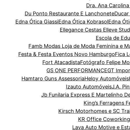
Dra. Ana Carolin
Du Ponto Restaurante E Lanchonete
Ducar
Edna Ótica Giassi
Edna Ótica Kobrasol
Edna Óti
Ellegance Cestas
Elleve Stud
Escola de Edu
Famb Modas Loja de Moda Feminina e Ma
Festa & Festa Eventos Novo Hamburgo
Fica 
Fort Atacadista
Fotógrafo Felipe Mo
GS ONE PERFORMANCE
GT Impor
Hamtaro Guns Assessoria
Heloy Automóveis
Izauto Automóveis
J.A. Pi
Jb Funilaria Express E Martelinho D
King’s Ferragens F
Kirsch Motorhomes e SC Trai
KR Office Coworking
Lava Auto Motive e Es