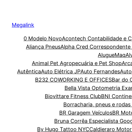
Megalink
0 Modelo Novo
Acontech Contabilidade e C
Aliança Pneus
Alpha Cred Correspondente C
AlugueMaq
Al
Animal Pet Agropecuária e Pet Shop
Arc
Autêntica
Auto Elétrica JP
Auto Fernandes
Auto
B232 COWORKING E OFFICES
Bar do O
Bella Vista Optometria Ex
Biovittare Fitness Club
BNI Contine
Borracharia, pneus e rodas 
BR Garagem Veículos
BR Moto
Bruna Corrêa Especialista Goo
By Hugo Tattoo NYC
Caldieraro Motor