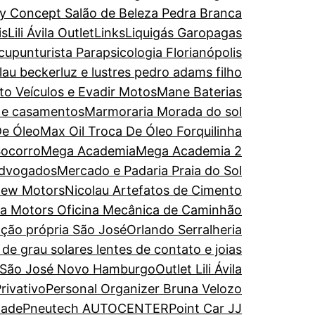
y Concept Salão de Beleza Pedra Branca
is
Lili Ávila Outlet
Links
Liquigás Garopagas
upunturista Parapsicologia Florianópolis
olau becker
luz e lustres pedro adams filho
to Veículos e Evadir Motos
Mane Baterias
s e casamentos
Marmoraria Morada do sol
De Óleo
Max Oil Troca De Óleo Forquilinha
Socorro
Mega Academia
Mega Academia 2
Advogados
Mercado e Padaria Praia do Sol
ew Motors
Nicolau Artefatos de Cimento
ira Motors Oficina Mecânica de Caminhão
ação própria São José
Orlando Serralheria
de grau solares lentes de contato e joias
 São José Novo Hamburgo
Outlet Lili Ávila
rivativo
Personal Organizer Bruna Velozo
dade
Pneutech AUTOCENTER
Point Car JJ