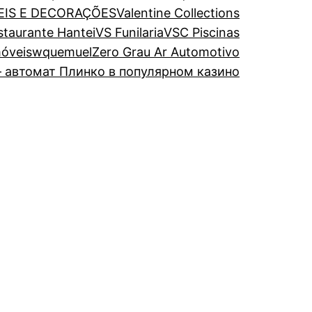
EIS E DECORAÇÕES
Valentine Collections
estaurante Hantei
VS Funilaria
VSC Piscinas
óveis
wquemuel
Zero Grau Ar Automotivo
 автомат Плинко в популярном казино