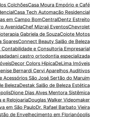
dos Colchões
Casa Moura Empório e Café
encial
Casa Tech Automação Residencial
turas em Campo Bom
CentralDentz Estreito
ro Avenida
Chef Mizraji Eventos
Chevrolet
sioterapia Gabriela de Souza
Coiote Motos
a Soares
Connect Beauty Salão de Beleza
 Contabilidade e Consultoria Empresarial
gada
dani castro ortodontia especializada
óveis
Decor Colors Hípica
DeLima Imóveis
enise Bernardi Cervi Aparelhos Auditivos
de Acessórios São José Sertão do Maruim
de Beleza
Destak Salão de Beleza Estética
polis
Dione Dias Alves Mentora Sistêmica
 e Relojoaria
Douglas Walker Videomaker
iva em São Paulo
Dr. Rafael Barbato Vieira
estão de Envelhecimento em Florianópolis