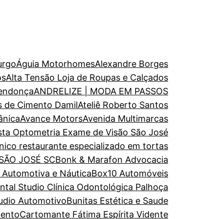
urgo
Águia Motorhomes
Alexandre Borges
os
Alta Tensão Loja de Roupas e Calçados
endonça
ANDRELIZE | MODA EM PASSOS
s de Cimento Damil
Ateliê Roberto Santos
ânica
Avance Motors
Avenida Multimarcas
ista Optometria Exame de Visão São José
nico restaurante especializado em tortas
 SÃO JOSÉ SC
Bonk & Marafon Advocacia
a Automotiva e Náutica
Box10 Automóveis
al Studio Clínica Odontológica Palhoça
udio Automotivo
Bunitas Estética e Saude
mento
Cartomante Fátima Espírita Vidente