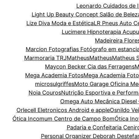
Leonardo Cuidados de I
Light Up Beauty Concept Salão de Belez
Lize Diva Moda e Estética
LR Pneus Auto C
Lucimere Hipnoterapia Acupun
Madeireira Flore
Marcion Fotografias Fotógrafo em estanci
Marmoraria TRJ
Matheus
Matheus
Matheus 
Maycon Becker Cia das Ferragens
M
Mega Academia Fotos
Mega Academia Foto
microsulgriffes
Moto Garage Oficina Me
Noia Couros
Nutrição Esportiva e Perform
Omega Auto Mecânica Diesel 
Orlecell Eletronicos Android e apple
Osnildo Ve
Ótica Incomum Centro de Campo Bom
Ótica In
Padaria e Confeitaria Cenir
Personal Organizer Deborah Destefa