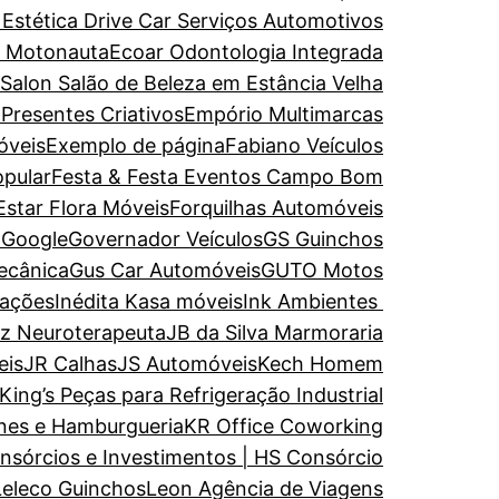
 Estética
Drive Car Serviços Automotivos
e Motonauta
Ecoar Odontologia Integrada
 Salon Salão de Beleza em Estância Velha
 Presentes Criativos
Empório Multimarcas
óveis
Exemplo de página
Fabiano Veículos
opular
Festa & Festa Eventos Campo Bom
Estar
Flora Móveis
Forquilhas Automóveis
a
Google
Governador Veículos
GS Guinchos
ecânica
Gus Car Automóveis
GUTO Motos
rações
Inédita Kasa móveis
Ink Ambientes
uz Neuroterapeuta
JB da Silva Marmoraria
eis
JR Calhas
JS Automóveis
Kech Homem
King’s Peças para Refrigeração Industrial
nes e Hamburgueria
KR Office Coworking
nsórcios e Investimentos | HS Consórcio
Leleco Guinchos
Leon Agência de Viagens