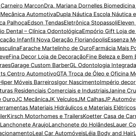
a Carneiro Marcon
Dra. Mariana Dornelles Biomedicina
 Mecânica Automotiva
Dupla Náutica Escola Náutica 
ca Palhoça
Edson Tendas
Eletrônica Stopassoli
Eleven
io Dental – Clínica Odontológica
Empório Gift Loja de
cação Infanfil Nova Geração Florianópolis
Essenza M
sculina
Farache Martelinho de Ouro
Farmácia Mais P
Leve
Fina Decor Loja de Decoração
Fine Beleza e Bem 
raes
Garage Custom Barber
GL Odontologia Integrad
ts Centro Automotivo
GTA Troca de Óleo e Oficina M
Hiper Móveis Barreiros
Igor Nascimento
Império deco
nturas Residenciais Comerciais e Industriais
Janine Cr
e Ouro
JC Mecânica
JK Veículos
JM Calhas
JP Automóv
erramentas Materiais Hidráulicos e Materiais Elétricos
ler
Kirsch Motorhomes e Trailers
Koetter Casa de Car
Lanchonete Araujo
Lanchonete do Holândes
Lauer Co
tacionamento
Leal Car Automóveis
Léia Body and Hair