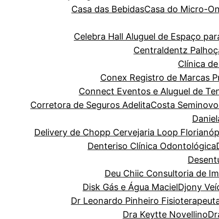
Casa das Bebidas
Casa do Micro-O
Celebra Hall Aluguel de Espaço p
Centraldentz Palhoç
Clínica de
Conex Registro de Marcas Pro
Connect Eventos e Aluguel de Te
Corretora de Seguros Adelita
Costa Seminovo
Danie
Delivery de Chopp Cervejaria Loop Florianóp
Denteriso Clínica Odontológica
Desentu
Deu Chiic Consultoria de I
Disk Gás e Água Maciel
Djony Veí
Dr Leonardo Pinheiro Fisioterapeut
Dra Keytte Novellino
Dr