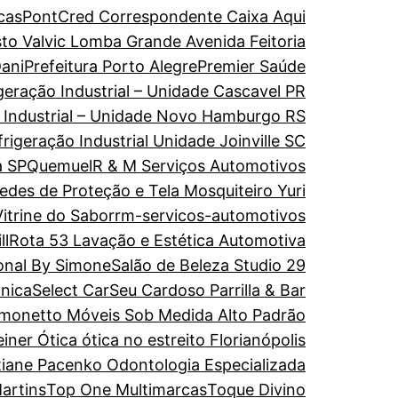
cas
PontCred Correspondente Caixa Aqui
to Valvic Lomba Grande Avenida Feitoria
ani
Prefeitura Porto Alegre
Premier Saúde
geração Industrial – Unidade Cascavel PR
o Industrial – Unidade Novo Hamburgo RS
rigeração Industrial Unidade Joinville SC
a SP
Quemuel
R & M Serviços Automotivos
edes de Proteção e Tela Mosquiteiro Yuri
itrine do Sabor
rm-servicos-automotivos
ll
Rota 53 Lavação e Estética Automotiva
onal By Simone
Salão de Beleza Studio 29
ônica
Select Car
Seu Cardoso Parrilla & Bar
imonetto Móveis Sob Medida Alto Padrão
einer Ótica ótica no estreito Florianópolis
tiane Pacenko Odontologia Especializada
artins
Top One Multimarcas
Toque Divino