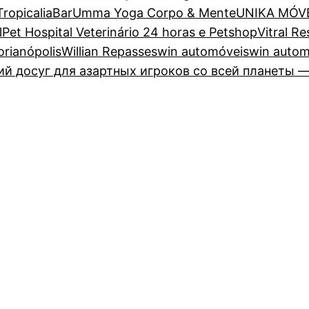
TropicaliaBar
Umma Yoga Corpo & Mente
UNIKA MÓV
lPet Hospital Veterinário 24 horas e Petshop
Vitral R
lorianópolis
Willian Repasses
win automóveis
win autom
 досуг для азартных игроков со всей планеты —