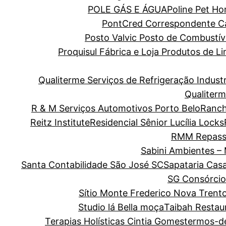
POLE GÁS E ÁGUA
Poline Pet H
PontCred Correspondente Cai
Posto Valvic Posto de Combustív
Proquisul Fábrica e Loja Produtos de 
Qualiterme Serviços de Refrigeração Indus
Qualiterm
R & M Serviços Automotivos Porto Belo
Ranch
Reitz Institute
Residencial Sênior Lucília Locks
RMM Repass
Sabini Ambientes –
Santa Contabilidade São José SC
Sapataria Cas
SG Consórcio
Sítio Monte Frederico Nova Trent
Studio lá Bella moça
Taibah Restau
Terapias Holísticas Cintia Gomes
termos-d