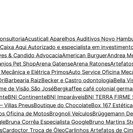
onsultoria
Acusticall Aparelhos Auditivos Novo Hamb
aixa Aqui Autorizado e especialista em investiment
ves & Candido Advocacia
American Burguer
Andrea M
anjos Pet Shop
Arena Gatense
Arena Ratones
Artefato
 Mecânica e Elétrica Primos
Auto Service Oficina Mec
ri
Barbearia Raiz
Becker e Castro odontologia
Bella V
ame de Visão São José
Bergkaffee café colonial germa
nte
BNI Continente
BNI Imparáveis
BNI TERRA FIRME
– Villas Pneus
Boutique do Chocolate
Box 167 Estétic
s Oficina de Motos
Brognoli Veículos
Brüggemann Dent
gle
Bruna Corrêa Especialista Google
Bruno Martins St
s
Cardoctor Troca de Óleo
Carlinhos Artefatos de Ci