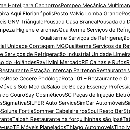
ome Hotel para Cachorros
Pompeo Mecânica Multimar
xa Aqui Florianópolis
Posto Valvic Lomba Grande
Pos
eis GNV Triângulo
Pousada Casa Branca
Pousada da D
Limpeza Higiene e aromas
Qualiterme Serviços de Refri
Qualiterme Serviços de Refrigeraçã
trial Unidade Contagem MG
Qualiterme Serviços de Ref
e Serviços de Refrigeração Industrial Unidade Limeir
o do Holândes
Ravi Mini Mercado
RE Calhas e Rufos
R
Restaurante Estação Intercap Partenon
Restaurante V
es
Rose Cecere Podóloga
Rota 101 – Restaurante e Gri
 Móveis Sob Medida
Salão de Beleza Essency Professi
a do Couro
Say Cosméticos
SC Peças de Injeção Eletr
s
Sigmativa
SILFER Auto Service
SimCar Automóveis
S
o
Soluna Fortia
Sommer Cabeleireiros
Soul Resto Bar
St
rante
Taibah Restaurante na forquilhinhas são josé
Ta
e-uso
TF Móveis Planejados
Thiago Automoveis
Tino M