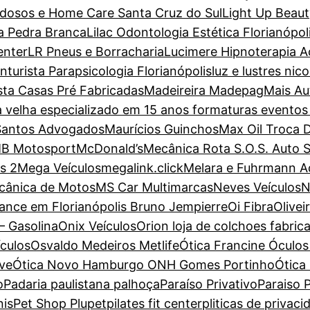
dosos e Home Care Santa Cruz do Sul
Light Up Beaut
a Pedra Branca
Lilac Odontologia Estética Florianópol
enter
LR Pneus e Borracharia
Lucimere Hipnoterapia Ac
turista Parapsicologia Florianópolis
luz e lustres nic
sta Casas Pré Fabricadas
Madeireira Madepag
Mais Au
a velha especializado em 15 anos formaturas evento
Santos Advogados
Maurícios Guinchos
Max Oil Troca 
B Motosport
McDonald’s
Mecânica Rota S.O.S. Auto 
s 2
Mega Veículos
megalink.click
Melara e Fuhrmann 
cânica de Motos
MS Car Multimarcas
Neves Veículos
N
ance em Florianópolis Bruno Jempierre
Oi Fibra
Olive
– Gasolina
Onix Veículos
Orion loja de colchoes fabric
ículos
Osvaldo Medeiros Metlife
Ótica Francine Óculos 
ove
Ótica Novo Hamburgo ONH Gomes Portinho
Ótica
o
Padaria paulistana palhoça
Paraíso Privativo
Paraiso P
nis
Pet Shop Plupet
pilates fit center
pliticas de privaci