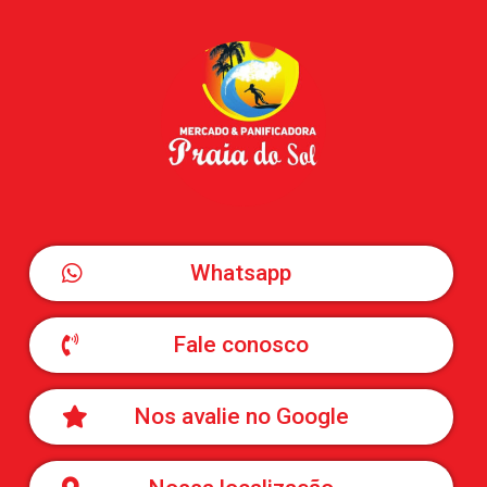
Whatsapp
Fale conosco
Nos avalie no Google