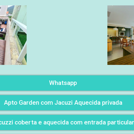
Whatsapp
Apto Garden com Jacuzi Aquecida privada
cuzzi coberta e aquecida com entrada particula