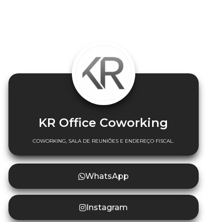
KR Office Coworking
COWORKING, SALA DE REUNIÕES E ENDEREÇO FISCAL.
WhatsApp
Instagram