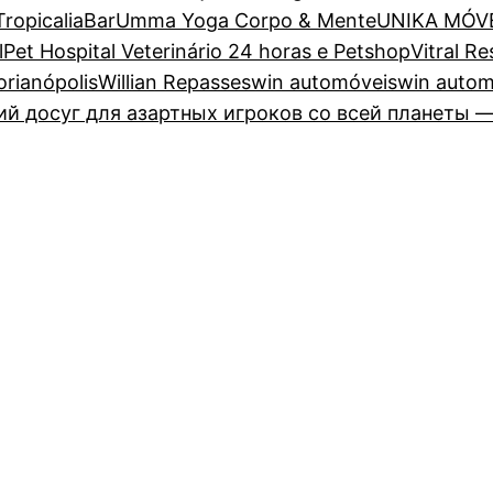
TropicaliaBar
Umma Yoga Corpo & Mente
UNIKA MÓV
lPet Hospital Veterinário 24 horas e Petshop
Vitral R
lorianópolis
Willian Repasses
win automóveis
win autom
 досуг для азартных игроков со всей планеты —