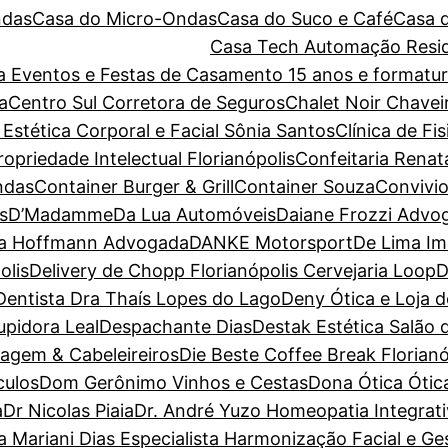
ndas
Casa do Micro-Ondas
Casa do Suco e Café
Casa 
Casa Tech Automação Resid
ara Eventos e Festas de Casamento 15 anos e forma
a
Centro Sul Corretora de Seguros
Chalet Noir
Chavei
 Estética Corporal e Facial Sônia Santos
Clínica de Fi
priedade Intelectual Florianópolis
Confeitaria Renat
ndas
Container Burger & Grill
Container Souza
Convivio
s
D’Madamme
Da Lua Automóveis
Daiane Frozzi Advo
la Hoffmann Advogada
DANKE Motorsport
De Lima Im
olis
Delivery de Chopp Florianópolis Cervejaria Loop
D
Dentista Dra Thaís Lopes do Lago
Deny Ótica e Loja 
pidora Leal
Despachante Dias
Destak Estética Salão 
magem & Cabeleireiros
Die Beste Coffee Break Florianó
culos
Dom Gerônimo Vinhos e Cestas
Dona Ótica Ótica
a
Dr Nicolas Piaia
Dr. André Yuzo Homeopatia Integrat
a Mariani Dias Especialista Harmonização Facial e G