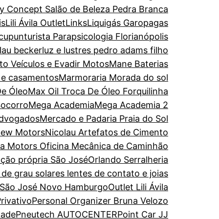
y Concept Salão de Beleza Pedra Branca
is
Lili Ávila Outlet
Links
Liquigás Garopagas
upunturista Parapsicologia Florianópolis
olau becker
luz e lustres pedro adams filho
to Veículos e Evadir Motos
Mane Baterias
s e casamentos
Marmoraria Morada do sol
De Óleo
Max Oil Troca De Óleo Forquilinha
Socorro
Mega Academia
Mega Academia 2
Advogados
Mercado e Padaria Praia do Sol
ew Motors
Nicolau Artefatos de Cimento
ira Motors Oficina Mecânica de Caminhão
ação própria São José
Orlando Serralheria
de grau solares lentes de contato e joias
 São José Novo Hamburgo
Outlet Lili Ávila
rivativo
Personal Organizer Bruna Velozo
dade
Pneutech AUTOCENTER
Point Car JJ