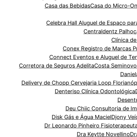
Casa das Bebidas
Casa do Micro-O
Celebra Hall Aluguel de Espaço p
Centraldentz Palhoç
Clínica de
Conex Registro de Marcas Pro
Connect Eventos e Aluguel de Te
Corretora de Seguros Adelita
Costa Seminovo
Danie
Delivery de Chopp Cervejaria Loop Florianóp
Denteriso Clínica Odontológica
Desentu
Deu Chiic Consultoria de I
Disk Gás e Água Maciel
Djony Veí
Dr Leonardo Pinheiro Fisioterapeut
Dra Keytte Novellino
Dr