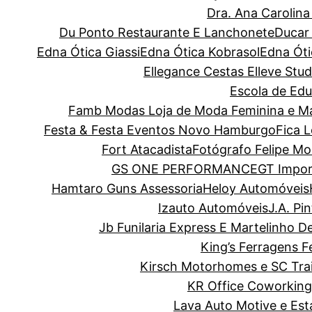
Dra. Ana Carolin
Du Ponto Restaurante E Lanchonete
Ducar
Edna Ótica Giassi
Edna Ótica Kobrasol
Edna Óti
Ellegance Cestas
Elleve Stud
Escola de Edu
Famb Modas Loja de Moda Feminina e Ma
Festa & Festa Eventos Novo Hamburgo
Fica 
Fort Atacadista
Fotógrafo Felipe Mo
GS ONE PERFORMANCE
GT Impor
Hamtaro Guns Assessoria
Heloy Automóveis
Izauto Automóveis
J.A. Pi
Jb Funilaria Express E Martelinho D
King’s Ferragens F
Kirsch Motorhomes e SC Trai
KR Office Coworking
Lava Auto Motive e Es