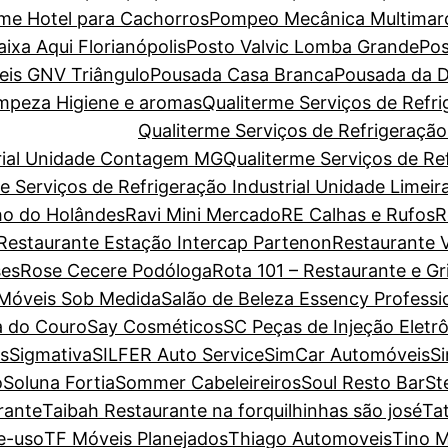
ome Hotel para Cachorros
Pompeo Mecânica Multimar
xa Aqui Florianópolis
Posto Valvic Lomba Grande
Pos
eis GNV Triângulo
Pousada Casa Branca
Pousada da D
Limpeza Higiene e aromas
Qualiterme Serviços de Refri
Qualiterme Serviços de Refrigeraçã
trial Unidade Contagem MG
Qualiterme Serviços de Ref
e Serviços de Refrigeração Industrial Unidade Limeir
o do Holândes
Ravi Mini Mercado
RE Calhas e Rufos
R
Restaurante Estação Intercap Partenon
Restaurante V
es
Rose Cecere Podóloga
Rota 101 – Restaurante e Gri
 Móveis Sob Medida
Salão de Beleza Essency Professi
a do Couro
Say Cosméticos
SC Peças de Injeção Eletr
s
Sigmativa
SILFER Auto Service
SimCar Automóveis
S
o
Soluna Fortia
Sommer Cabeleireiros
Soul Resto Bar
St
rante
Taibah Restaurante na forquilhinhas são josé
Ta
e-uso
TF Móveis Planejados
Thiago Automoveis
Tino M