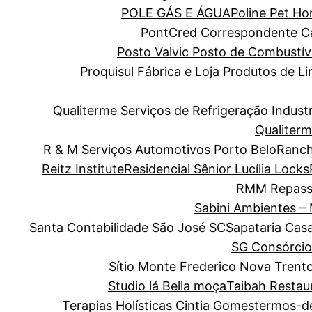
POLE GÁS E ÁGUA
Poline Pet H
PontCred Correspondente Cai
Posto Valvic Posto de Combustív
Proquisul Fábrica e Loja Produtos de 
Qualiterme Serviços de Refrigeração Indus
Qualiterm
R & M Serviços Automotivos Porto Belo
Ranch
Reitz Institute
Residencial Sênior Lucília Locks
RMM Repass
Sabini Ambientes –
Santa Contabilidade São José SC
Sapataria Cas
SG Consórcio
Sítio Monte Frederico Nova Trent
Studio lá Bella moça
Taibah Restau
Terapias Holísticas Cintia Gomes
termos-d