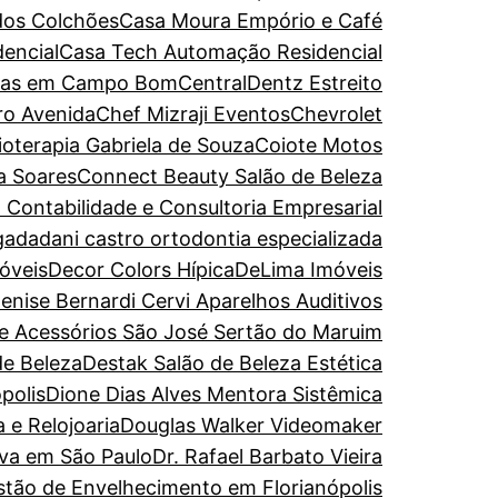
dos Colchões
Casa Moura Empório e Café
encial
Casa Tech Automação Residencial
turas em Campo Bom
CentralDentz Estreito
ro Avenida
Chef Mizraji Eventos
Chevrolet
sioterapia Gabriela de Souza
Coiote Motos
a Soares
Connect Beauty Salão de Beleza
 Contabilidade e Consultoria Empresarial
gada
dani castro ortodontia especializada
óveis
Decor Colors Hípica
DeLima Imóveis
enise Bernardi Cervi Aparelhos Auditivos
de Acessórios São José Sertão do Maruim
de Beleza
Destak Salão de Beleza Estética
polis
Dione Dias Alves Mentora Sistêmica
 e Relojoaria
Douglas Walker Videomaker
iva em São Paulo
Dr. Rafael Barbato Vieira
estão de Envelhecimento em Florianópolis