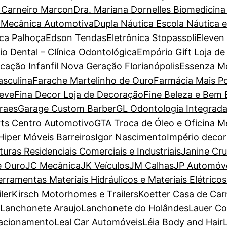
a Carneiro Marcon
Dra. Mariana Dornelles Biomedicina
 Mecânica Automotiva
Dupla Náutica Escola Náutica 
ca Palhoça
Edson Tendas
Eletrônica Stopassoli
Eleven
io Dental – Clínica Odontológica
Empório Gift Loja de
cação Infanfil Nova Geração Florianópolis
Essenza M
sculina
Farache Martelinho de Ouro
Farmácia Mais P
Leve
Fina Decor Loja de Decoração
Fine Beleza e Bem 
raes
Garage Custom Barber
GL Odontologia Integrad
ts Centro Automotivo
GTA Troca de Óleo e Oficina M
Hiper Móveis Barreiros
Igor Nascimento
Império deco
nturas Residenciais Comerciais e Industriais
Janine Cr
e Ouro
JC Mecânica
JK Veículos
JM Calhas
JP Automóv
erramentas Materiais Hidráulicos e Materiais Elétricos
ler
Kirsch Motorhomes e Trailers
Koetter Casa de Car
Lanchonete Araujo
Lanchonete do Holândes
Lauer Co
tacionamento
Leal Car Automóveis
Léia Body and Hair