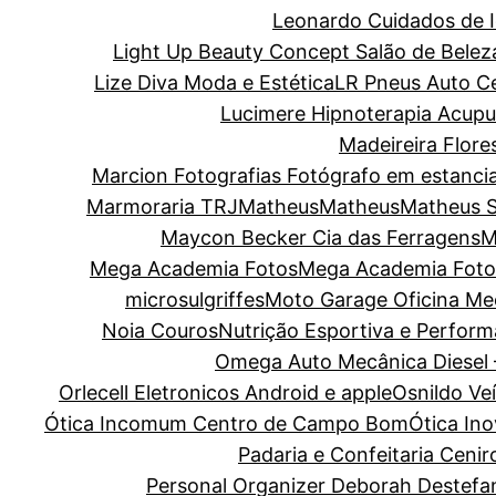
Leonardo Cuidados de I
Light Up Beauty Concept Salão de Belez
Lize Diva Moda e Estética
LR Pneus Auto C
Lucimere Hipnoterapia Acupun
Madeireira Flore
Marcion Fotografias Fotógrafo em estanci
Marmoraria TRJ
Matheus
Matheus
Matheus 
Maycon Becker Cia das Ferragens
M
Mega Academia Fotos
Mega Academia Foto
microsulgriffes
Moto Garage Oficina Me
Noia Couros
Nutrição Esportiva e Perform
Omega Auto Mecânica Diesel 
Orlecell Eletronicos Android e apple
Osnildo Ve
Ótica Incomum Centro de Campo Bom
Ótica In
Padaria e Confeitaria Cenir
Personal Organizer Deborah Destefa