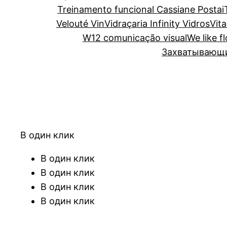
Treinamento funcional Cassiane Postai
Velouté Vin
Vidraçaria Infinity Vidros
Vita
W12 comunicação visual
We like f
Захватывающий
В один клик
В один клик
В один клик
В один клик
В один клик