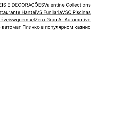
EIS E DECORAÇÕES
Valentine Collections
estaurante Hantei
VS Funilaria
VSC Piscinas
óveis
wquemuel
Zero Grau Ar Automotivo
 автомат Плинко в популярном казино