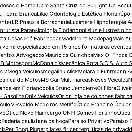
dosos e Home Care Santa Cruz do Sul
Light Up Beaut
a Pedra Branca
Lilac Odontologia Estética Florianópol
enter
LR Pneus e Borracharia
Lucimere Hipnoterapia Ac
turista Parapsicologia Florianópolis
luz e lustres nic
sta Casas Pré Fabricadas
Madeireira Madepag
Mais Au
a velha especializado em 15 anos formaturas evento
Santos Advogados
Maurícios Guinchos
Max Oil Troca 
B Motosport
McDonald’s
Mecânica Rota S.O.S. Auto 
s 2
Mega Veículos
megalink.click
Melara e Fuhrmann 
cânica de Motos
MS Car Multimarcas
Neves Veículos
N
ance em Florianópolis Bruno Jempierre
Oi Fibra
Olive
– Gasolina
Onix Veículos
Orion loja de colchoes fabric
ículos
Osvaldo Medeiros Metlife
Ótica Francine Óculos 
ove
Ótica Novo Hamburgo ONH Gomes Portinho
Ótica
o
Padaria paulistana palhoça
Paraíso Privativo
Paraiso P
nis
Pet Shop Plupet
pilates fit center
pliticas de privaci