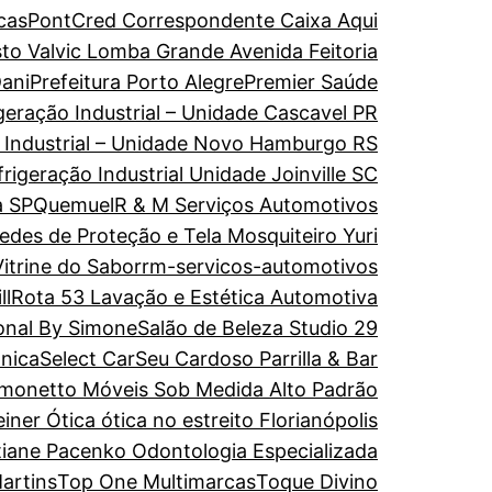
cas
PontCred Correspondente Caixa Aqui
to Valvic Lomba Grande Avenida Feitoria
ani
Prefeitura Porto Alegre
Premier Saúde
geração Industrial – Unidade Cascavel PR
o Industrial – Unidade Novo Hamburgo RS
rigeração Industrial Unidade Joinville SC
a SP
Quemuel
R & M Serviços Automotivos
edes de Proteção e Tela Mosquiteiro Yuri
itrine do Sabor
rm-servicos-automotivos
ll
Rota 53 Lavação e Estética Automotiva
onal By Simone
Salão de Beleza Studio 29
ônica
Select Car
Seu Cardoso Parrilla & Bar
imonetto Móveis Sob Medida Alto Padrão
einer Ótica ótica no estreito Florianópolis
tiane Pacenko Odontologia Especializada
artins
Top One Multimarcas
Toque Divino