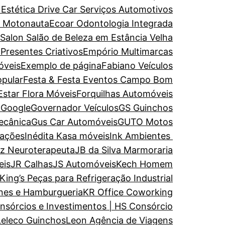
 Estética
Drive Car Serviços Automotivos
e Motonauta
Ecoar Odontologia Integrada
 Salon Salão de Beleza em Estância Velha
 Presentes Criativos
Empório Multimarcas
óveis
Exemplo de página
Fabiano Veículos
opular
Festa & Festa Eventos Campo Bom
Estar
Flora Móveis
Forquilhas Automóveis
a
Google
Governador Veículos
GS Guinchos
ecânica
Gus Car Automóveis
GUTO Motos
rações
Inédita Kasa móveis
Ink Ambientes
uz Neuroterapeuta
JB da Silva Marmoraria
eis
JR Calhas
JS Automóveis
Kech Homem
King’s Peças para Refrigeração Industrial
nes e Hamburgueria
KR Office Coworking
nsórcios e Investimentos | HS Consórcio
Leleco Guinchos
Leon Agência de Viagens