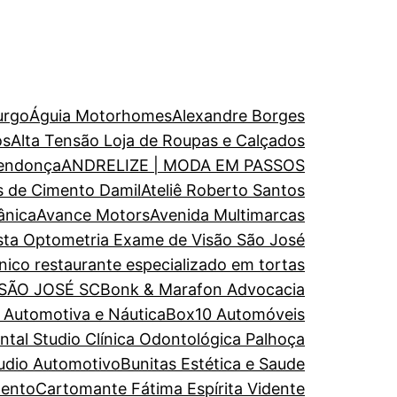
urgo
Águia Motorhomes
Alexandre Borges
os
Alta Tensão Loja de Roupas e Calçados
endonça
ANDRELIZE | MODA EM PASSOS
s de Cimento Damil
Ateliê Roberto Santos
ânica
Avance Motors
Avenida Multimarcas
ista Optometria Exame de Visão São José
nico restaurante especializado em tortas
 SÃO JOSÉ SC
Bonk & Marafon Advocacia
a Automotiva e Náutica
Box10 Automóveis
al Studio Clínica Odontológica Palhoça
udio Automotivo
Bunitas Estética e Saude
mento
Cartomante Fátima Espírita Vidente