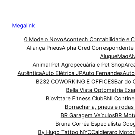
Megalink
0 Modelo Novo
Acontech Contabilidade e C
Aliança Pneus
Alpha Cred Correspondente C
AlugueMaq
Al
Animal Pet Agropecuária e Pet Shop
Arc
Autêntica
Auto Elétrica JP
Auto Fernandes
Auto
B232 COWORKING E OFFICES
Bar do O
Bella Vista Optometria Ex
Biovittare Fitness Club
BNI Contine
Borracharia, pneus e rodas 
BR Garagem Veículos
BR Moto
Bruna Corrêa Especialista Goo
By Hugo Tattoo NYC
Caldieraro Motor