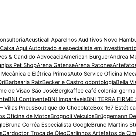
onsultoria
Acusticall Aparelhos Auditivos Novo Hamb
aixa Aqui Autorizado e especialista em investiment
ves & Candido Advocacia
American Burguer
Andrea M
anjos Pet Shop
Arena Gatense
Arena Ratones
Artefato
 Mecânica e Elétrica Primos
Auto Service Oficina Mec
ri
Barbearia Raiz
Becker e Castro odontologia
Bella V
ame de Visão São José
Bergkaffee café colonial germa
nte
BNI Continente
BNI Imparáveis
BNI TERRA FIRME
– Villas Pneus
Boutique do Chocolate
Box 167 Estétic
s Oficina de Motos
Brognoli Veículos
Brüggemann Dent
gle
Bruna Corrêa Especialista Google
Bruno Martins St
s
Cardoctor Troca de Óleo
Carlinhos Artefatos de Ci