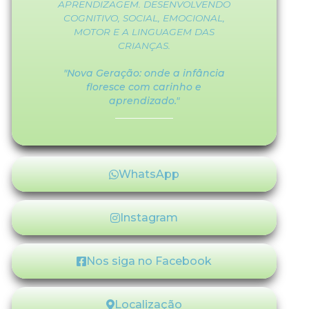
APRENDIZAGEM. DESENVOLVENDO
COGNITIVO, SOCIAL, EMOCIONAL,
MOTOR E A LINGUAGEM DAS
CRIANÇAS.
"Nova Geração: onde a infância
floresce com carinho e
aprendizado."
WhatsApp
Instagram
Nos siga no Facebook
Localização