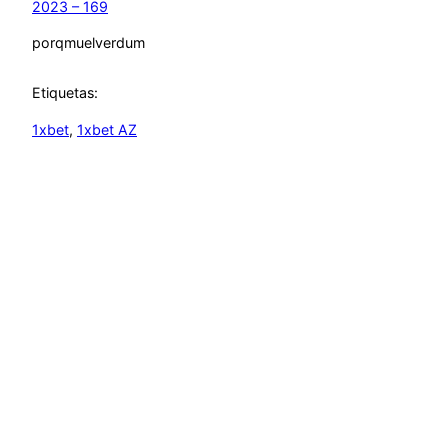
2023 – 169
por
qmuelverdum
Etiquetas:
1xbet
, 
1xbet AZ