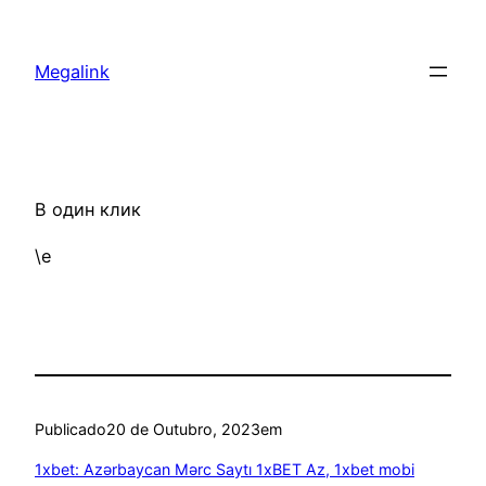
Megalink
В один клик
\e
Publicado
20 de Outubro, 2023
em
1xbet: Azərbaycan Mərc Saytı 1xBET Az, 1xbet mobi