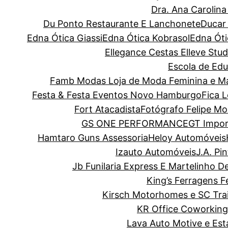
Dra. Ana Carolin
Du Ponto Restaurante E Lanchonete
Ducar
Edna Ótica Giassi
Edna Ótica Kobrasol
Edna Óti
Ellegance Cestas
Elleve Stud
Escola de Edu
Famb Modas Loja de Moda Feminina e Ma
Festa & Festa Eventos Novo Hamburgo
Fica 
Fort Atacadista
Fotógrafo Felipe Mo
GS ONE PERFORMANCE
GT Impor
Hamtaro Guns Assessoria
Heloy Automóveis
Izauto Automóveis
J.A. Pi
Jb Funilaria Express E Martelinho D
King’s Ferragens F
Kirsch Motorhomes e SC Trai
KR Office Coworking
Lava Auto Motive e Es