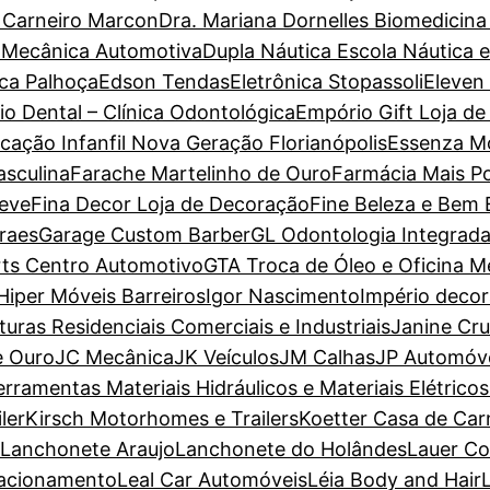
a Carneiro Marcon
Dra. Mariana Dornelles Biomedicina
 Mecânica Automotiva
Dupla Náutica Escola Náutica 
ca Palhoça
Edson Tendas
Eletrônica Stopassoli
Eleven
io Dental – Clínica Odontológica
Empório Gift Loja de
cação Infanfil Nova Geração Florianópolis
Essenza M
sculina
Farache Martelinho de Ouro
Farmácia Mais P
Leve
Fina Decor Loja de Decoração
Fine Beleza e Bem 
raes
Garage Custom Barber
GL Odontologia Integrad
ts Centro Automotivo
GTA Troca de Óleo e Oficina M
Hiper Móveis Barreiros
Igor Nascimento
Império deco
nturas Residenciais Comerciais e Industriais
Janine Cr
e Ouro
JC Mecânica
JK Veículos
JM Calhas
JP Automóv
erramentas Materiais Hidráulicos e Materiais Elétricos
ler
Kirsch Motorhomes e Trailers
Koetter Casa de Car
Lanchonete Araujo
Lanchonete do Holândes
Lauer Co
tacionamento
Leal Car Automóveis
Léia Body and Hair