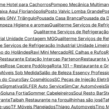
ome Hotel para Cachorros
Pompeo Mecânica Multimar
xa Aqui Florianópolis
Posto Valvic Lomba Grande
Pos
eis GNV Triângulo
Pousada Casa Branca
Pousada da D
Limpeza Higiene e aromas
Qualiterme Serviços de Refri
Qualiterme Serviços de Refrigeraçã
trial Unidade Contagem MG
Qualiterme Serviços de Ref
e Serviços de Refrigeração Industrial Unidade Limeir
o do Holândes
Ravi Mini Mercado
RE Calhas e Rufos
R
Restaurante Estação Intercap Partenon
Restaurante V
es
Rose Cecere Podóloga
Rota 101 – Restaurante e Gri
 Móveis Sob Medida
Salão de Beleza Essency Professi
a do Couro
Say Cosméticos
SC Peças de Injeção Eletr
s
Sigmativa
SILFER Auto Service
SimCar Automóveis
S
o
Soluna Fortia
Sommer Cabeleireiros
Soul Resto Bar
St
rante
Taibah Restaurante na forquilhinhas são josé
Ta
e-uso
TF Móveis Planejados
Thiago Automoveis
Tino M