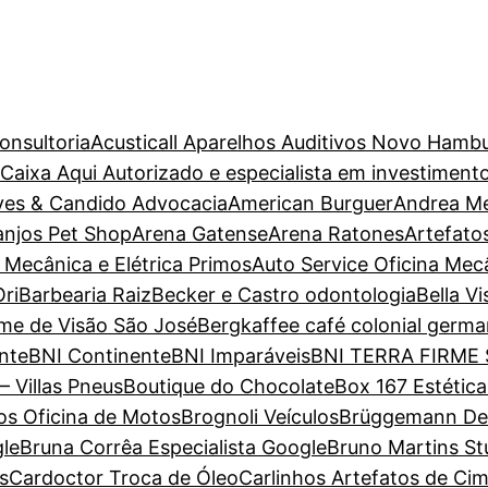
onsultoria
Acusticall Aparelhos Auditivos Novo Hamb
aixa Aqui Autorizado e especialista em investiment
ves & Candido Advocacia
American Burguer
Andrea M
anjos Pet Shop
Arena Gatense
Arena Ratones
Artefato
 Mecânica e Elétrica Primos
Auto Service Oficina Mec
ri
Barbearia Raiz
Becker e Castro odontologia
Bella V
ame de Visão São José
Bergkaffee café colonial germa
nte
BNI Continente
BNI Imparáveis
BNI TERRA FIRME
– Villas Pneus
Boutique do Chocolate
Box 167 Estétic
s Oficina de Motos
Brognoli Veículos
Brüggemann Dent
gle
Bruna Corrêa Especialista Google
Bruno Martins St
s
Cardoctor Troca de Óleo
Carlinhos Artefatos de Ci