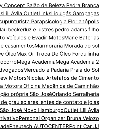
y Concept Salão de Beleza Pedra Branca
is
Lili Ávila Outlet
Links
Liquigás Garopagas
upunturista Parapsicologia Florianópolis
olau becker
luz e lustres pedro adams filho
to Veículos e Evadir Motos
Mane Baterias
s e casamentos
Marmoraria Morada do sol
De Óleo
Max Oil Troca De Óleo Forquilinha
Socorro
Mega Academia
Mega Academia 2
Advogados
Mercado e Padaria Praia do Sol
ew Motors
Nicolau Artefatos de Cimento
ira Motors Oficina Mecânica de Caminhão
ação própria São José
Orlando Serralheria
de grau solares lentes de contato e joias
 São José Novo Hamburgo
Outlet Lili Ávila
rivativo
Personal Organizer Bruna Velozo
dade
Pneutech AUTOCENTER
Point Car JJ