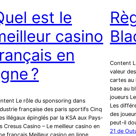
Quel est le
Règ
meilleur casino
Bla
français en
Content L
igne ?
valeur de
cartes au 
base au b
joueurs Le
ntent Le rôle du sponsoring dans
Les différ
industrie française des paris sportifs Cinq
des joueur
tes illégaux épinglés par la KSA aux Pays-
peut-il do
s Cresus Casino – Le meilleur casino en
21 de Out
gne français Meilleur casino en ligne