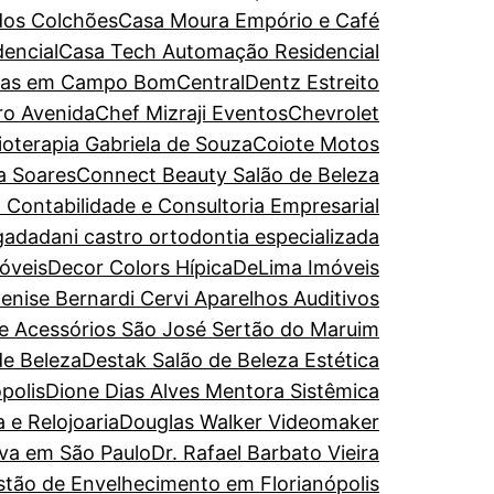
dos Colchões
Casa Moura Empório e Café
encial
Casa Tech Automação Residencial
turas em Campo Bom
CentralDentz Estreito
ro Avenida
Chef Mizraji Eventos
Chevrolet
sioterapia Gabriela de Souza
Coiote Motos
a Soares
Connect Beauty Salão de Beleza
 Contabilidade e Consultoria Empresarial
gada
dani castro ortodontia especializada
óveis
Decor Colors Hípica
DeLima Imóveis
enise Bernardi Cervi Aparelhos Auditivos
de Acessórios São José Sertão do Maruim
de Beleza
Destak Salão de Beleza Estética
polis
Dione Dias Alves Mentora Sistêmica
 e Relojoaria
Douglas Walker Videomaker
iva em São Paulo
Dr. Rafael Barbato Vieira
estão de Envelhecimento em Florianópolis