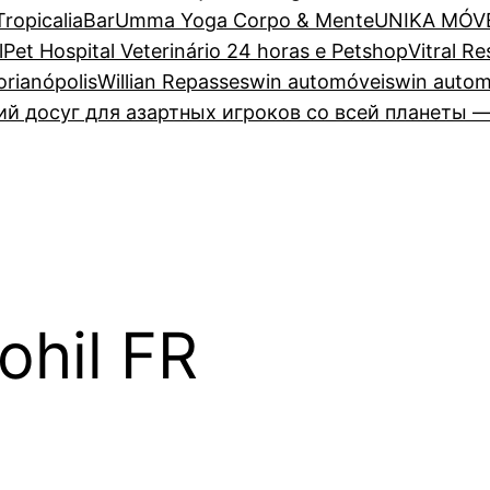
TropicaliaBar
Umma Yoga Corpo & Mente
UNIKA MÓV
lPet Hospital Veterinário 24 horas e Petshop
Vitral R
lorianópolis
Willian Repasses
win automóveis
win autom
 досуг для азартных игроков со всей планеты —
ohil FR