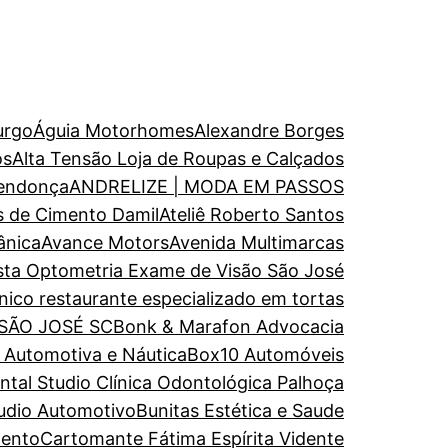
urgo
Águia Motorhomes
Alexandre Borges
os
Alta Tensão Loja de Roupas e Calçados
endonça
ANDRELIZE | MODA EM PASSOS
s de Cimento Damil
Ateliê Roberto Santos
ânica
Avance Motors
Avenida Multimarcas
ista Optometria Exame de Visão São José
nico restaurante especializado em tortas
 SÃO JOSÉ SC
Bonk & Marafon Advocacia
a Automotiva e Náutica
Box10 Automóveis
al Studio Clínica Odontológica Palhoça
udio Automotivo
Bunitas Estética e Saude
mento
Cartomante Fátima Espírita Vidente