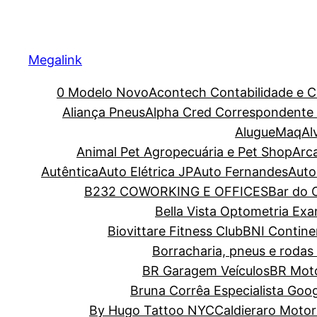
Megalink
0 Modelo Novo
Acontech Contabilidade e C
Aliança Pneus
Alpha Cred Correspondente C
AlugueMaq
Al
Animal Pet Agropecuária e Pet Shop
Arc
Autêntica
Auto Elétrica JP
Auto Fernandes
Auto
B232 COWORKING E OFFICES
Bar do O
Bella Vista Optometria Ex
Biovittare Fitness Club
BNI Contine
Borracharia, pneus e rodas 
BR Garagem Veículos
BR Moto
Bruna Corrêa Especialista Goo
By Hugo Tattoo NYC
Caldieraro Motor