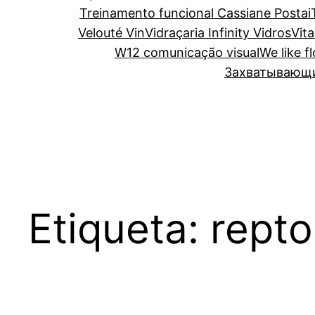
Treinamento funcional Cassiane Postai
Velouté Vin
Vidraçaria Infinity Vidros
Vita
W12 comunicação visual
We like f
Захватывающий
Etiqueta:
repto