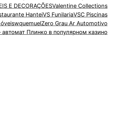
EIS E DECORAÇÕES
Valentine Collections
estaurante Hantei
VS Funilaria
VSC Piscinas
óveis
wquemuel
Zero Grau Ar Automotivo
 автомат Плинко в популярном казино