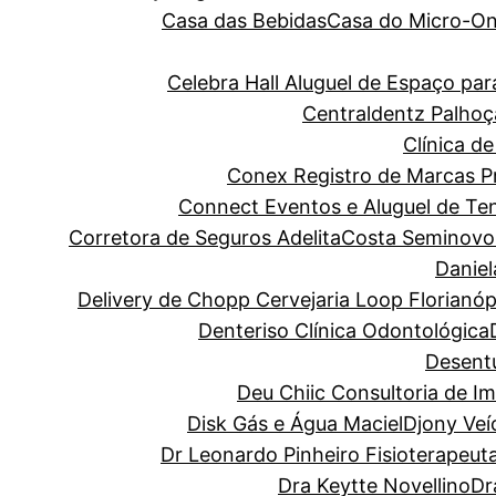
Casa das Bebidas
Casa do Micro-O
Celebra Hall Aluguel de Espaço p
Centraldentz Palhoç
Clínica de
Conex Registro de Marcas Pro
Connect Eventos e Aluguel de Te
Corretora de Seguros Adelita
Costa Seminovo
Danie
Delivery de Chopp Cervejaria Loop Florianóp
Denteriso Clínica Odontológica
Desentu
Deu Chiic Consultoria de I
Disk Gás e Água Maciel
Djony Veí
Dr Leonardo Pinheiro Fisioterapeut
Dra Keytte Novellino
Dr