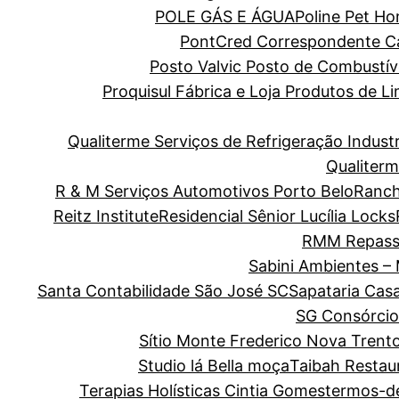
POLE GÁS E ÁGUA
Poline Pet H
PontCred Correspondente Cai
Posto Valvic Posto de Combustív
Proquisul Fábrica e Loja Produtos de 
Qualiterme Serviços de Refrigeração Indus
Qualiterm
R & M Serviços Automotivos Porto Belo
Ranch
Reitz Institute
Residencial Sênior Lucília Locks
RMM Repass
Sabini Ambientes –
Santa Contabilidade São José SC
Sapataria Cas
SG Consórcio
Sítio Monte Frederico Nova Trent
Studio lá Bella moça
Taibah Restau
Terapias Holísticas Cintia Gomes
termos-d