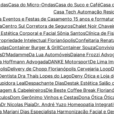
ndas
Casa do Micro-Ondas
Casa do Suco e Café
Casa 
Casa Tech Automação Resid
ara Eventos e Festas de Casamento 15 anos e forma
a
Centro Sul Corretora de Seguros
Chalet Noir
Chavei
 Estética Corporal e Facial Sônia Santos
Clínica de Fi
priedade Intelectual Florianópolis
Confeitaria Renat
ndas
Container Burger & Grill
Container Souza
Convivio
s
D’Madamme
Da Lua Automóveis
Daiane Frozzi Advo
la Hoffmann Advogada
DANKE Motorsport
De Lima Im
olis
Delivery de Chopp Florianópolis Cervejaria Loop
D
Dentista Dra Thaís Lopes do Lago
Deny Ótica e Loja 
pidora Leal
Despachante Dias
Destak Estética Salão 
magem & Cabeleireiros
Die Beste Coffee Break Florianó
culos
Dom Gerônimo Vinhos e Cestas
Dona Ótica Ótica
a
Dr Nicolas Piaia
Dr. André Yuzo Homeopatia Integrat
a Mariani Dias Especialista Harmonização Facial e G