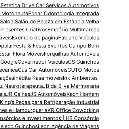
 Estética
Drive Car Serviços Automotivos
e Motonauta
Ecoar Odontologia Integrada
 Salon Salão de Beleza em Estância Velha
 Presentes Criativos
Empório Multimarcas
óveis
Exemplo de página
Fabiano Veículos
opular
Festa & Festa Eventos Campo Bom
Estar
Flora Móveis
Forquilhas Automóveis
a
Google
Governador Veículos
GS Guinchos
ecânica
Gus Car Automóveis
GUTO Motos
rações
Inédita Kasa móveis
Ink Ambientes
uz Neuroterapeuta
JB da Silva Marmoraria
eis
JR Calhas
JS Automóveis
Kech Homem
King’s Peças para Refrigeração Industrial
nes e Hamburgueria
KR Office Coworking
nsórcios e Investimentos | HS Consórcio
Leleco Guinchos
Leon Agência de Viagens