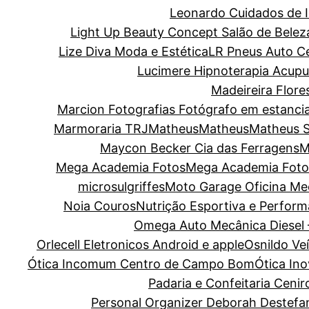
Leonardo Cuidados de I
Light Up Beauty Concept Salão de Belez
Lize Diva Moda e Estética
LR Pneus Auto C
Lucimere Hipnoterapia Acupun
Madeireira Flore
Marcion Fotografias Fotógrafo em estanci
Marmoraria TRJ
Matheus
Matheus
Matheus 
Maycon Becker Cia das Ferragens
M
Mega Academia Fotos
Mega Academia Foto
microsulgriffes
Moto Garage Oficina Me
Noia Couros
Nutrição Esportiva e Perform
Omega Auto Mecânica Diesel 
Orlecell Eletronicos Android e apple
Osnildo Ve
Ótica Incomum Centro de Campo Bom
Ótica In
Padaria e Confeitaria Cenir
Personal Organizer Deborah Destefa