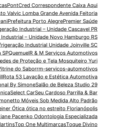
cas
PontCred Correspondente Caixa Aqui
to Valvic Lomba Grande Avenida Feitoria
ani
Prefeitura Porto Alegre
Premier Saúde
geração Industrial – Unidade Cascavel PR
o Industrial – Unidade Novo Hamburgo RS
rigeração Industrial Unidade Joinville SC
a SP
Quemuel
R & M Serviços Automotivos
edes de Proteção e Tela Mosquiteiro Yuri
itrine do Sabor
rm-servicos-automotivos
ll
Rota 53 Lavação e Estética Automotiva
onal By Simone
Salão de Beleza Studio 29
ônica
Select Car
Seu Cardoso Parrilla & Bar
imonetto Móveis Sob Medida Alto Padrão
einer Ótica ótica no estreito Florianópolis
tiane Pacenko Odontologia Especializada
artins
Top One Multimarcas
Toque Divino