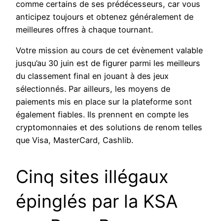
comme certains de ses prédécesseurs, car vous
anticipez toujours et obtenez généralement de
meilleures offres à chaque tournant.
Votre mission au cours de cet évènement valable
jusqu’au 30 juin est de figurer parmi les meilleurs
du classement final en jouant à des jeux
sélectionnés. Par ailleurs, les moyens de
paiements mis en place sur la plateforme sont
également fiables. Ils prennent en compte les
cryptomonnaies et des solutions de renom telles
que Visa, MasterCard, Cashlib.
Cinq sites illégaux
épinglés par la KSA