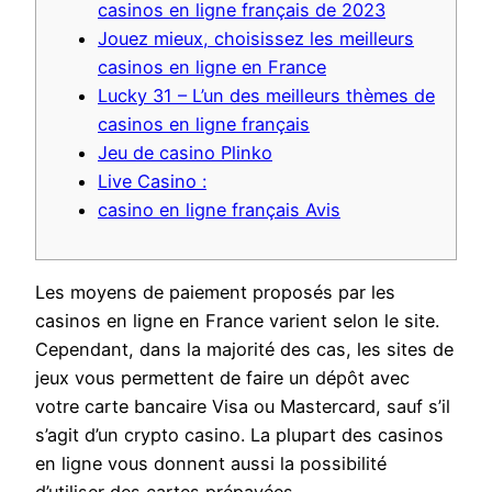
casinos en ligne français de 2023
Jouez mieux, choisissez les meilleurs
casinos en ligne en France
Lucky 31 – L’un des meilleurs thèmes de
casinos en ligne français
Jeu de casino Plinko
Live Casino :
casino en ligne français Avis
Les moyens de paiement proposés par les
casinos en ligne en France varient selon le site.
Cependant, dans la majorité des cas, les sites de
jeux vous permettent de faire un dépôt avec
votre carte bancaire Visa ou Mastercard, sauf s’il
s’agit d’un crypto casino. La plupart des casinos
en ligne vous donnent aussi la possibilité