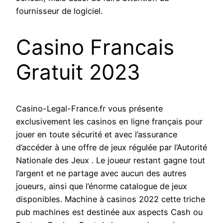
fournisseur de logiciel.
Casino Francais
Gratuit 2023
Casino-Legal-France.fr vous présente
exclusivement les casinos en ligne français pour
jouer en toute sécurité et avec l’assurance
d’accéder à une offre de jeux régulée par l’Autorité
Nationale des Jeux . Le joueur restant gagne tout
l’argent et ne partage avec aucun des autres
joueurs, ainsi que l’énorme catalogue de jeux
disponibles. Machine à casinos 2022 cette triche
pub machines est destinée aux aspects Cash ou