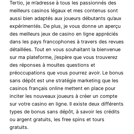
Tertio, je m’adresse à tous les passionnés des
meilleurs casinos légaux et mes contenus sont
aussi bien adaptés aux joueurs débutants qu’aux
expérimentés. De plus, je vous donne un aperçu
des meilleurs jeux de casino en ligne appréciés
dans les pays francophones à travers des revues
détaillées. Tout en vous souhaitant la bienvenue
sur ma plateforme, j’espère que vous trouverez
des réponses à moultes questions et
préoccupations que vous pourrez avoir. Le bonus
sans dépôt est une stratégie marketing que les
casinos français online mettent en place pour
inciter les nouveaux joueurs à créer un compte
sur votre casino en ligne. Il existe deux différents
types de bonus sans dépôt, à savoir les crédits
ou argent gratuits, les free spins et tours
gratuits.