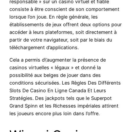
responsable » sur un casino virtuel et fiable
consiste à être conscient de son comportement
lorsque l’on joue. En règle générale, les
établissements de jeux offrent deux options pour
accéder à leurs plateformes, soit directement à
partir de votre navigateur, soit par le biais du
téléchargement d’applications.
Cela a permis d\’augmenter la présence de
casinos virtuelles « légaux » et donné la
possibilité aux belges de jouer dans des
conditions sécurisées. Les Règles Des Différents
Slots De Casino En Ligne Canada Et Leurs
Stratégies. Des jackpots tels que le Superpot
Grand Spinn et les Richesses impériales attirent
les joueurs encore plus loin dans l’offre.