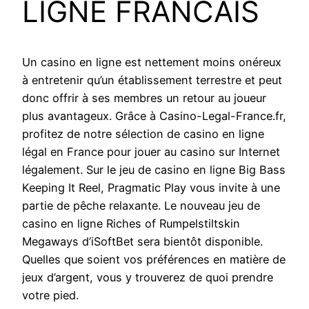
LIGNE FRANCAIS
Un casino en ligne est nettement moins onéreux
à entretenir qu’un établissement terrestre et peut
donc offrir à ses membres un retour au joueur
plus avantageux. Grâce à Casino-Legal-France.fr,
profitez de notre sélection de casino en ligne
légal en France pour jouer au casino sur Internet
légalement. Sur le jeu de casino en ligne Big Bass
Keeping It Reel, Pragmatic Play vous invite à une
partie de pêche relaxante. Le nouveau jeu de
casino en ligne Riches of Rumpelstiltskin
Megaways d’iSoftBet sera bientôt disponible.
Quelles que soient vos préférences en matière de
jeux d’argent, vous y trouverez de quoi prendre
votre pied.