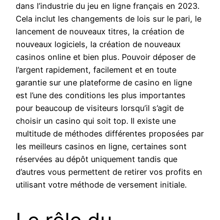
dans l’industrie du jeu en ligne français en 2023.
Cela inclut les changements de lois sur le pari, le
lancement de nouveaux titres, la création de
nouveaux logiciels, la création de nouveaux
casinos online et bien plus. Pouvoir déposer de
l’argent rapidement, facilement et en toute
garantie sur une plateforme de casino en ligne
est l’une des conditions les plus importantes
pour beaucoup de visiteurs lorsqu’il s’agit de
choisir un casino qui soit top. Il existe une
multitude de méthodes différentes proposées par
les meilleurs casinos en ligne, certaines sont
réservées au dépôt uniquement tandis que
d’autres vous permettent de retirer vos profits en
utilisant votre méthode de versement initiale.