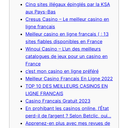
Cinq sites illégaux épinglés par la KSA
aux Pays-Bas
Cresus Casino – Le meilleur casino en
ligne français
Meilleur casino en ligne français ( : 13
sites fiables disponibles en France
Winoui Casino – L’un des meilleurs
catalogues de jeux pour un casino en
France
c’est mon casino en ligne préféré
Meilleur Casino Francais En Ligne 2022
TOP 10 DES MEILLEURS CASINOS EN
LIGNE FRANCAIS
Casino Francais Gratuit 2023
En prohibant les casinos online, l’État
perd-il de l’argent ? Selon Betclic, oui…
Apprenez-en plus avec mes revues de