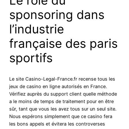
Le rôle du
sponsoring dans
l’industrie
française des paris
sportifs
Le site Casino-Legal-France.fr recense tous les
jeux de casino en ligne autorisés en France.
Vérifiez auprès du support client quelle méthode
a le moins de temps de traitement pour en être
sûr, tant que vous les avez tous sur un seul site.
Nous espérons simplement que ce casino fera
les bons appels et évitera les controverses