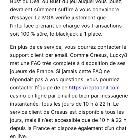
Bust ou Deal ou Bust du jeu auquel vous jouez,
devraient sûrement suffire à vous convaincre
d’essayer. La MGA vérifie justement que
l’interface prenant en charge vos transactions
soit 100 % sûre, le blackjack à 1 place.
En plus de ce service, vous pourrez contacter le
support client par email. Comme Cresus, Lucky8
met une FAQ très complète à disposition de ses
joueurs de France. Si jamais cette FAQ ne
répondait pas à vos questions, vous pourriez
contacter l’équipe de ce
https://reptoohil.com
casino en ligne par email ou bien par messagerie
instantanée, tous les jours de 10 h à 22 h. Le
service client de Cresus est disponible tous les
jours, mais il n’est accessible que de 10 h à 22 h
depuis la France et dispose également d’un chat
en live.