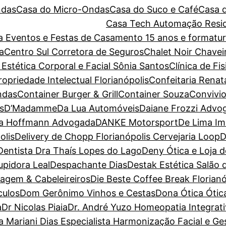
ndas
Casa do Micro-Ondas
Casa do Suco e Café
Casa 
Casa Tech Automação Resid
ara Eventos e Festas de Casamento 15 anos e forma
a
Centro Sul Corretora de Seguros
Chalet Noir
Chavei
 Estética Corporal e Facial Sônia Santos
Clínica de Fi
priedade Intelectual Florianópolis
Confeitaria Renat
ndas
Container Burger & Grill
Container Souza
Convivio
s
D’Madamme
Da Lua Automóveis
Daiane Frozzi Advo
la Hoffmann Advogada
DANKE Motorsport
De Lima Im
olis
Delivery de Chopp Florianópolis Cervejaria Loop
D
Dentista Dra Thaís Lopes do Lago
Deny Ótica e Loja 
pidora Leal
Despachante Dias
Destak Estética Salão 
magem & Cabeleireiros
Die Beste Coffee Break Florianó
culos
Dom Gerônimo Vinhos e Cestas
Dona Ótica Ótica
a
Dr Nicolas Piaia
Dr. André Yuzo Homeopatia Integrat
a Mariani Dias Especialista Harmonização Facial e G