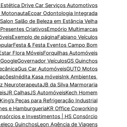
 Estética
Drive Car Serviços Automotivos
e Motonauta
Ecoar Odontologia Integrada
 Salon Salão de Beleza em Estância Velha
 Presentes Criativos
Empório Multimarcas
óveis
Exemplo de página
Fabiano Veículos
opular
Festa & Festa Eventos Campo Bom
Estar
Flora Móveis
Forquilhas Automóveis
a
Google
Governador Veículos
GS Guinchos
ecânica
Gus Car Automóveis
GUTO Motos
rações
Inédita Kasa móveis
Ink Ambientes
uz Neuroterapeuta
JB da Silva Marmoraria
eis
JR Calhas
JS Automóveis
Kech Homem
King’s Peças para Refrigeração Industrial
nes e Hamburgueria
KR Office Coworking
nsórcios e Investimentos | HS Consórcio
Leleco Guinchos
Leon Agência de Viagens