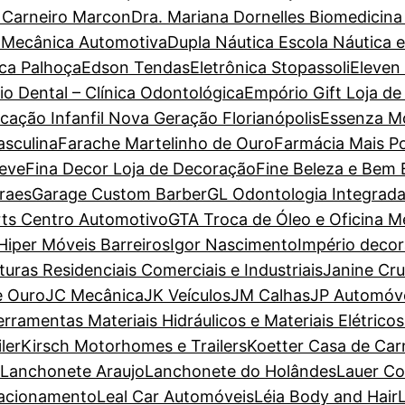
a Carneiro Marcon
Dra. Mariana Dornelles Biomedicina
 Mecânica Automotiva
Dupla Náutica Escola Náutica 
ca Palhoça
Edson Tendas
Eletrônica Stopassoli
Eleven
io Dental – Clínica Odontológica
Empório Gift Loja de
cação Infanfil Nova Geração Florianópolis
Essenza M
sculina
Farache Martelinho de Ouro
Farmácia Mais P
Leve
Fina Decor Loja de Decoração
Fine Beleza e Bem 
raes
Garage Custom Barber
GL Odontologia Integrad
ts Centro Automotivo
GTA Troca de Óleo e Oficina M
Hiper Móveis Barreiros
Igor Nascimento
Império deco
nturas Residenciais Comerciais e Industriais
Janine Cr
e Ouro
JC Mecânica
JK Veículos
JM Calhas
JP Automóv
erramentas Materiais Hidráulicos e Materiais Elétricos
ler
Kirsch Motorhomes e Trailers
Koetter Casa de Car
Lanchonete Araujo
Lanchonete do Holândes
Lauer Co
tacionamento
Leal Car Automóveis
Léia Body and Hair