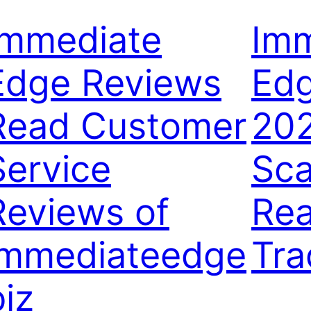
Immediate
Imm
Edge Reviews
Edg
Read Customer
202
Service
Sca
Reviews of
Rea
immediateedge
Tra
biz