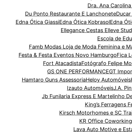
Dra. Ana Carolin
Du Ponto Restaurante E Lanchonete
Ducar
Edna Ótica Giassi
Edna Ótica Kobrasol
Edna Óti
Ellegance Cestas
Elleve Stud
Escola de Edu
Famb Modas Loja de Moda Feminina e Ma
Festa & Festa Eventos Novo Hamburgo
Fica 
Fort Atacadista
Fotógrafo Felipe Mo
GS ONE PERFORMANCE
GT Impor
Hamtaro Guns Assessoria
Heloy Automóveis
Izauto Automóveis
J.A. Pi
Jb Funilaria Express E Martelinho D
King’s Ferragens F
Kirsch Motorhomes e SC Trai
KR Office Coworking
Lava Auto Motive e Es