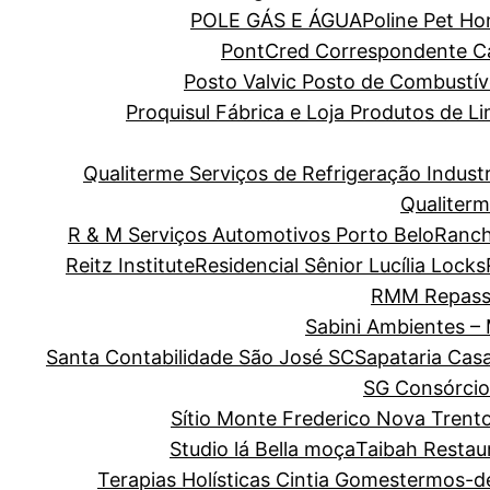
POLE GÁS E ÁGUA
Poline Pet H
PontCred Correspondente Cai
Posto Valvic Posto de Combustív
Proquisul Fábrica e Loja Produtos de 
Qualiterme Serviços de Refrigeração Indus
Qualiterm
R & M Serviços Automotivos Porto Belo
Ranch
Reitz Institute
Residencial Sênior Lucília Locks
RMM Repass
Sabini Ambientes –
Santa Contabilidade São José SC
Sapataria Cas
SG Consórcio
Sítio Monte Frederico Nova Trent
Studio lá Bella moça
Taibah Restau
Terapias Holísticas Cintia Gomes
termos-d