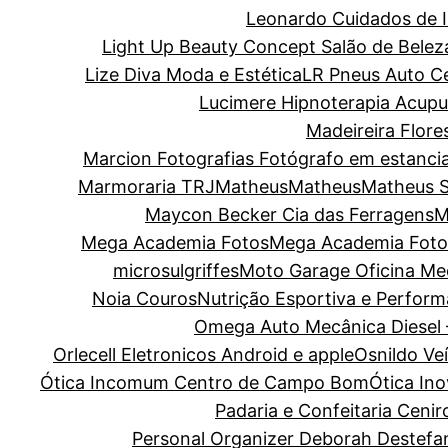
Leonardo Cuidados de I
Light Up Beauty Concept Salão de Belez
Lize Diva Moda e Estética
LR Pneus Auto C
Lucimere Hipnoterapia Acupun
Madeireira Flore
Marcion Fotografias Fotógrafo em estanci
Marmoraria TRJ
Matheus
Matheus
Matheus 
Maycon Becker Cia das Ferragens
M
Mega Academia Fotos
Mega Academia Foto
microsulgriffes
Moto Garage Oficina Me
Noia Couros
Nutrição Esportiva e Perform
Omega Auto Mecânica Diesel 
Orlecell Eletronicos Android e apple
Osnildo Ve
Ótica Incomum Centro de Campo Bom
Ótica In
Padaria e Confeitaria Cenir
Personal Organizer Deborah Destefa