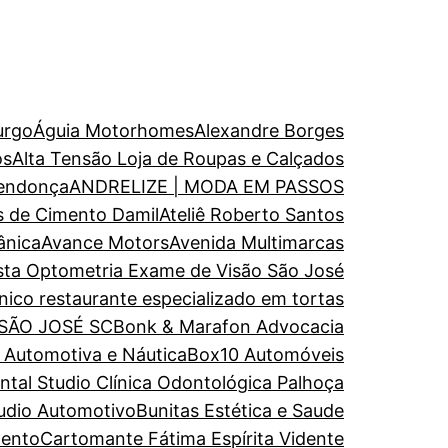
urgo
Águia Motorhomes
Alexandre Borges
os
Alta Tensão Loja de Roupas e Calçados
endonça
ANDRELIZE | MODA EM PASSOS
s de Cimento Damil
Ateliê Roberto Santos
ânica
Avance Motors
Avenida Multimarcas
ista Optometria Exame de Visão São José
nico restaurante especializado em tortas
 SÃO JOSÉ SC
Bonk & Marafon Advocacia
a Automotiva e Náutica
Box10 Automóveis
al Studio Clínica Odontológica Palhoça
udio Automotivo
Bunitas Estética e Saude
mento
Cartomante Fátima Espírita Vidente