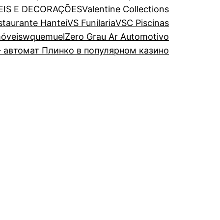
EIS E DECORAÇÕES
Valentine Collections
estaurante Hantei
VS Funilaria
VSC Piscinas
óveis
wquemuel
Zero Grau Ar Automotivo
 автомат Плинко в популярном казино