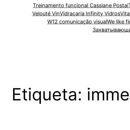
Treinamento funcional Cassiane Postai
Velouté Vin
Vidraçaria Infinity Vidros
Vita
W12 comunicação visual
We like f
Захватывающий
Etiqueta:
imme