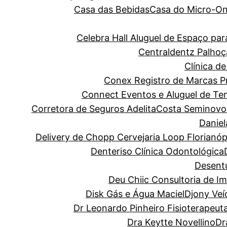
Casa das Bebidas
Casa do Micro-O
Celebra Hall Aluguel de Espaço p
Centraldentz Palhoç
Clínica de
Conex Registro de Marcas Pro
Connect Eventos e Aluguel de Te
Corretora de Seguros Adelita
Costa Seminovo
Danie
Delivery de Chopp Cervejaria Loop Florianóp
Denteriso Clínica Odontológica
Desentu
Deu Chiic Consultoria de I
Disk Gás e Água Maciel
Djony Veí
Dr Leonardo Pinheiro Fisioterapeut
Dra Keytte Novellino
Dr