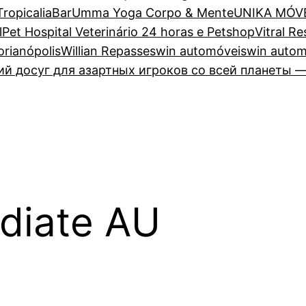
TropicaliaBar
Umma Yoga Corpo & Mente
UNIKA MÓV
lPet Hospital Veterinário 24 horas e Petshop
Vitral R
lorianópolis
Willian Repasses
win automóveis
win autom
 досуг для азартных игроков со всей планеты —
diate AU