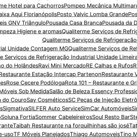
ome Hotel para Cachorros
Pompeo Mecânica Multimar
xa Aqui Florianópolis
Posto Valvic Lomba Grande
Pos
eis GNV Triângulo
Pousada Casa Branca
Pousada da D
Limpeza Higiene e aromas
Qualiterme Serviços de Refri
Qualiterme Serviços de Refrigeraçã
trial Unidade Contagem MG
Qualiterme Serviços de Ref
e Serviços de Refrigeração Industrial Unidade Limeir
o do Holândes
Ravi Mini Mercado
RE Calhas e Rufos
R
Restaurante Estação Intercap Partenon
Restaurante V
es
Rose Cecere Podóloga
Rota 101 – Restaurante e Gri
 Móveis Sob Medida
Salão de Beleza Essency Professi
a do Couro
Say Cosméticos
SC Peças de Injeção Eletr
s
Sigmativa
SILFER Auto Service
SimCar Automóveis
S
o
Soluna Fortia
Sommer Cabeleireiros
Soul Resto Bar
St
rante
Taibah Restaurante na forquilhinhas são josé
Ta
e-uso
TF Móveis Planejados
Thiago Automoveis
Tino M