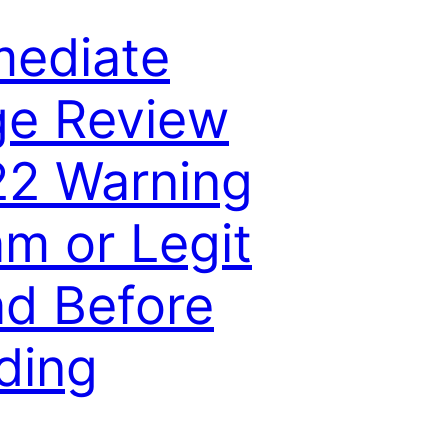
ediate
e Review
2 Warning
m or Legit
d Before
ding