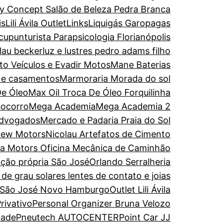
y Concept Salão de Beleza Pedra Branca
is
Lili Ávila Outlet
Links
Liquigás Garopagas
upunturista Parapsicologia Florianópolis
olau becker
luz e lustres pedro adams filho
to Veículos e Evadir Motos
Mane Baterias
s e casamentos
Marmoraria Morada do sol
De Óleo
Max Oil Troca De Óleo Forquilinha
Socorro
Mega Academia
Mega Academia 2
Advogados
Mercado e Padaria Praia do Sol
ew Motors
Nicolau Artefatos de Cimento
ira Motors Oficina Mecânica de Caminhão
ação própria São José
Orlando Serralheria
de grau solares lentes de contato e joias
 São José Novo Hamburgo
Outlet Lili Ávila
rivativo
Personal Organizer Bruna Velozo
dade
Pneutech AUTOCENTER
Point Car JJ