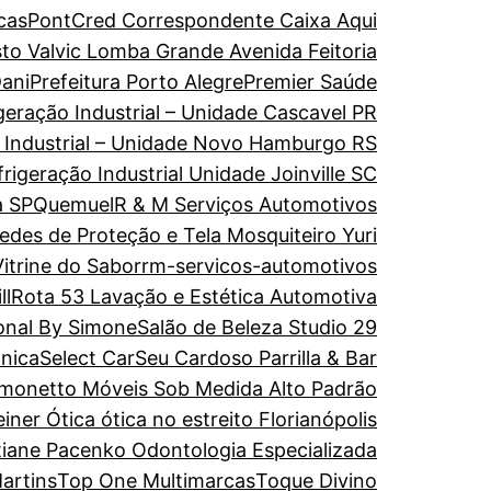
cas
PontCred Correspondente Caixa Aqui
to Valvic Lomba Grande Avenida Feitoria
ani
Prefeitura Porto Alegre
Premier Saúde
geração Industrial – Unidade Cascavel PR
o Industrial – Unidade Novo Hamburgo RS
rigeração Industrial Unidade Joinville SC
a SP
Quemuel
R & M Serviços Automotivos
edes de Proteção e Tela Mosquiteiro Yuri
itrine do Sabor
rm-servicos-automotivos
ll
Rota 53 Lavação e Estética Automotiva
onal By Simone
Salão de Beleza Studio 29
ônica
Select Car
Seu Cardoso Parrilla & Bar
imonetto Móveis Sob Medida Alto Padrão
einer Ótica ótica no estreito Florianópolis
tiane Pacenko Odontologia Especializada
artins
Top One Multimarcas
Toque Divino