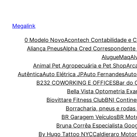
Megalink
0 Modelo Novo
Acontech Contabilidade e C
Aliança Pneus
Alpha Cred Correspondente C
AlugueMaq
Al
Animal Pet Agropecuária e Pet Shop
Arc
Autêntica
Auto Elétrica JP
Auto Fernandes
Auto
B232 COWORKING E OFFICES
Bar do O
Bella Vista Optometria Ex
Biovittare Fitness Club
BNI Contine
Borracharia, pneus e rodas 
BR Garagem Veículos
BR Moto
Bruna Corrêa Especialista Goo
By Hugo Tattoo NYC
Caldieraro Motor