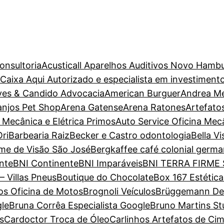
onsultoria
Acusticall Aparelhos Auditivos Novo Hamb
aixa Aqui Autorizado e especialista em investiment
ves & Candido Advocacia
American Burguer
Andrea M
anjos Pet Shop
Arena Gatense
Arena Ratones
Artefato
 Mecânica e Elétrica Primos
Auto Service Oficina Mec
ri
Barbearia Raiz
Becker e Castro odontologia
Bella V
ame de Visão São José
Bergkaffee café colonial germa
nte
BNI Continente
BNI Imparáveis
BNI TERRA FIRME
– Villas Pneus
Boutique do Chocolate
Box 167 Estétic
s Oficina de Motos
Brognoli Veículos
Brüggemann Dent
gle
Bruna Corrêa Especialista Google
Bruno Martins St
s
Cardoctor Troca de Óleo
Carlinhos Artefatos de Ci