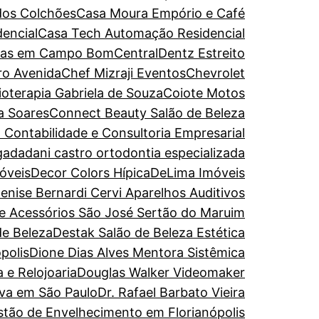
dos Colchões
Casa Moura Empório e Café
encial
Casa Tech Automação Residencial
turas em Campo Bom
CentralDentz Estreito
ro Avenida
Chef Mizraji Eventos
Chevrolet
sioterapia Gabriela de Souza
Coiote Motos
a Soares
Connect Beauty Salão de Beleza
 Contabilidade e Consultoria Empresarial
gada
dani castro ortodontia especializada
óveis
Decor Colors Hípica
DeLima Imóveis
enise Bernardi Cervi Aparelhos Auditivos
de Acessórios São José Sertão do Maruim
de Beleza
Destak Salão de Beleza Estética
polis
Dione Dias Alves Mentora Sistêmica
 e Relojoaria
Douglas Walker Videomaker
iva em São Paulo
Dr. Rafael Barbato Vieira
estão de Envelhecimento em Florianópolis