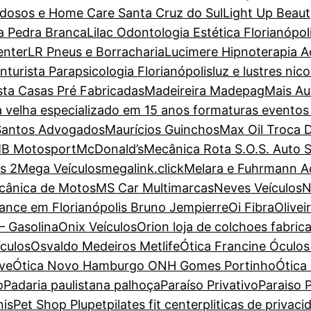
dosos e Home Care Santa Cruz do Sul
Light Up Beaut
a Pedra Branca
Lilac Odontologia Estética Florianópol
enter
LR Pneus e Borracharia
Lucimere Hipnoterapia Ac
turista Parapsicologia Florianópolis
luz e lustres nic
sta Casas Pré Fabricadas
Madeireira Madepag
Mais Au
a velha especializado em 15 anos formaturas evento
Santos Advogados
Maurícios Guinchos
Max Oil Troca 
B Motosport
McDonald’s
Mecânica Rota S.O.S. Auto 
s 2
Mega Veículos
megalink.click
Melara e Fuhrmann 
cânica de Motos
MS Car Multimarcas
Neves Veículos
N
ance em Florianópolis Bruno Jempierre
Oi Fibra
Olive
– Gasolina
Onix Veículos
Orion loja de colchoes fabric
ículos
Osvaldo Medeiros Metlife
Ótica Francine Óculos 
ove
Ótica Novo Hamburgo ONH Gomes Portinho
Ótica
o
Padaria paulistana palhoça
Paraíso Privativo
Paraiso P
nis
Pet Shop Plupet
pilates fit center
pliticas de privaci