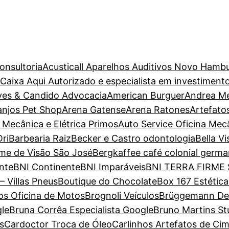
onsultoria
Acusticall Aparelhos Auditivos Novo Hamb
aixa Aqui Autorizado e especialista em investiment
ves & Candido Advocacia
American Burguer
Andrea M
anjos Pet Shop
Arena Gatense
Arena Ratones
Artefato
 Mecânica e Elétrica Primos
Auto Service Oficina Mec
ri
Barbearia Raiz
Becker e Castro odontologia
Bella V
ame de Visão São José
Bergkaffee café colonial germa
nte
BNI Continente
BNI Imparáveis
BNI TERRA FIRME
– Villas Pneus
Boutique do Chocolate
Box 167 Estétic
s Oficina de Motos
Brognoli Veículos
Brüggemann Dent
gle
Bruna Corrêa Especialista Google
Bruno Martins St
s
Cardoctor Troca de Óleo
Carlinhos Artefatos de Ci