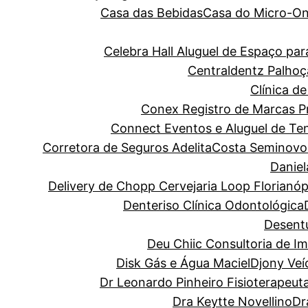
Casa das Bebidas
Casa do Micro-O
Celebra Hall Aluguel de Espaço p
Centraldentz Palhoç
Clínica de
Conex Registro de Marcas Pro
Connect Eventos e Aluguel de Te
Corretora de Seguros Adelita
Costa Seminovo
Danie
Delivery de Chopp Cervejaria Loop Florianóp
Denteriso Clínica Odontológica
Desentu
Deu Chiic Consultoria de I
Disk Gás e Água Maciel
Djony Veí
Dr Leonardo Pinheiro Fisioterapeut
Dra Keytte Novellino
Dr