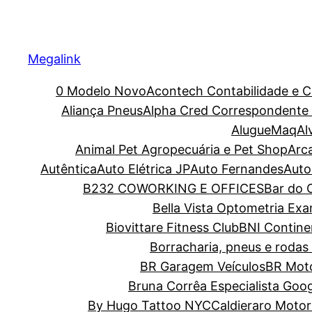
Megalink
0 Modelo Novo
Acontech Contabilidade e C
Aliança Pneus
Alpha Cred Correspondente C
AlugueMaq
Al
Animal Pet Agropecuária e Pet Shop
Arc
Autêntica
Auto Elétrica JP
Auto Fernandes
Auto
B232 COWORKING E OFFICES
Bar do O
Bella Vista Optometria Ex
Biovittare Fitness Club
BNI Contine
Borracharia, pneus e rodas 
BR Garagem Veículos
BR Moto
Bruna Corrêa Especialista Goo
By Hugo Tattoo NYC
Caldieraro Motor