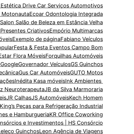
 Estética
Drive Car Serviços Automotivos
e Motonauta
Ecoar Odontologia Integrada
 Salon Salão de Beleza em Estância Velha
 Presentes Criativos
Empório Multimarcas
óveis
Exemplo de página
Fabiano Veículos
opular
Festa & Festa Eventos Campo Bom
Estar
Flora Móveis
Forquilhas Automóveis
a
Google
Governador Veículos
GS Guinchos
ecânica
Gus Car Automóveis
GUTO Motos
rações
Inédita Kasa móveis
Ink Ambientes
uz Neuroterapeuta
JB da Silva Marmoraria
eis
JR Calhas
JS Automóveis
Kech Homem
King’s Peças para Refrigeração Industrial
nes e Hamburgueria
KR Office Coworking
nsórcios e Investimentos | HS Consórcio
Leleco Guinchos
Leon Agência de Viagens