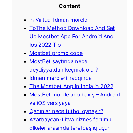
Content
in Virtual İdman mərcləri
ToThe Method Download And Set
Up Mostbet App For Android And
Ios 2022 Tip
Mostbet promo code
MostBet saytında necə
qeydiyyatdan keçmək olar?
İdman mərcləri haqqında
The Mostbet App in India in 2022
MostBet mobile app baxış – Android
və iOS versiyaya
Qadınlar necə futbol oynayır?
Azərbaycan-Litva biznes forumu
ölkələr arasında tərəfdaşlıq üçün