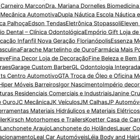
a Carneiro Marcon
Dra. Mariana Dornelles Biomedicina
 Mecânica Automotiva
Dupla Náutica Escola Náutica 
ca Palhoça
Edson Tendas
Eletrônica Stopassoli
Eleven
io Dental – Clínica Odontológica
Empório Gift Loja de
cação Infanfil Nova Geração Florianópolis
Essenza M
sculina
Farache Martelinho de Ouro
Farmácia Mais P
Leve
Fina Decor Loja de Decoração
Fine Beleza e Bem 
raes
Garage Custom Barber
GL Odontologia Integrad
ts Centro Automotivo
GTA Troca de Óleo e Oficina M
Hiper Móveis Barreiros
Igor Nascimento
Império deco
nturas Residenciais Comerciais e Industriais
Janine Cr
e Ouro
JC Mecânica
JK Veículos
JM Calhas
JP Automóv
erramentas Materiais Hidráulicos e Materiais Elétricos
ler
Kirsch Motorhomes e Trailers
Koetter Casa de Car
Lanchonete Araujo
Lanchonete do Holândes
Lauer Co
tacionamento
Leal Car Automóveis
Léia Body and Hair