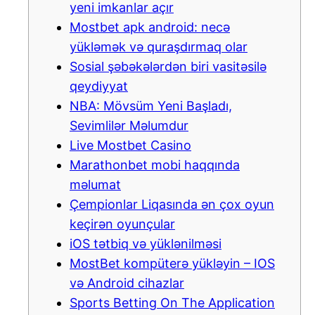
yeni imkanlar açır
Mostbet apk android: necə
yükləmək və quraşdırmaq olar
Sosial şəbəkələrdən biri vasitəsilə
qeydiyyat
NBA: Mövsüm Yeni Başladı,
Sevimlilər Məlumdur
Live Mostbet Casino
Marathonbet mobi haqqında
məlumat
Çempionlar Liqasında ən çox oyun
keçirən oyunçular
iOS tətbiq və yüklənilməsi
MostBet kompüterə yükləyin – IOS
və Android cihazlar
Sports Betting On The Application