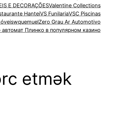
EIS E DECORAÇÕES
Valentine Collections
estaurante Hantei
VS Funilaria
VSC Piscinas
óveis
wquemuel
Zero Grau Ar Automotivo
 автомат Плинко в популярном казино
ərc etmək