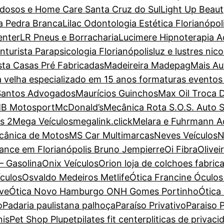
dosos e Home Care Santa Cruz do Sul
Light Up Beaut
a Pedra Branca
Lilac Odontologia Estética Florianópol
enter
LR Pneus e Borracharia
Lucimere Hipnoterapia Ac
turista Parapsicologia Florianópolis
luz e lustres nic
sta Casas Pré Fabricadas
Madeireira Madepag
Mais Au
a velha especializado em 15 anos formaturas evento
Santos Advogados
Maurícios Guinchos
Max Oil Troca 
B Motosport
McDonald’s
Mecânica Rota S.O.S. Auto 
s 2
Mega Veículos
megalink.click
Melara e Fuhrmann 
cânica de Motos
MS Car Multimarcas
Neves Veículos
N
ance em Florianópolis Bruno Jempierre
Oi Fibra
Olive
– Gasolina
Onix Veículos
Orion loja de colchoes fabric
ículos
Osvaldo Medeiros Metlife
Ótica Francine Óculos 
ove
Ótica Novo Hamburgo ONH Gomes Portinho
Ótica
o
Padaria paulistana palhoça
Paraíso Privativo
Paraiso P
nis
Pet Shop Plupet
pilates fit center
pliticas de privaci