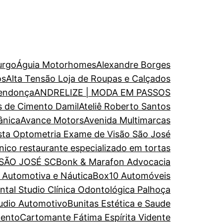
urgo
Águia Motorhomes
Alexandre Borges
os
Alta Tensão Loja de Roupas e Calçados
endonça
ANDRELIZE | MODA EM PASSOS
s de Cimento Damil
Ateliê Roberto Santos
ânica
Avance Motors
Avenida Multimarcas
ista Optometria Exame de Visão São José
nico restaurante especializado em tortas
 SÃO JOSÉ SC
Bonk & Marafon Advocacia
a Automotiva e Náutica
Box10 Automóveis
al Studio Clínica Odontológica Palhoça
udio Automotivo
Bunitas Estética e Saude
mento
Cartomante Fátima Espírita Vidente