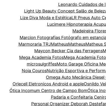
Leonardo Cuidados de I
Light Up Beauty Concept Salão de Belez
Lize Diva Moda e Estética
LR Pneus Auto C
Lucimere Hipnoterapia Acupun
Madeireira Flore
Marcion Fotografias Fotógrafo em estanci
Marmoraria TRJ
Matheus
Matheus
Matheus 
Maycon Becker Cia das Ferragens
M
Mega Academia Fotos
Mega Academia Foto
microsulgriffes
Moto Garage Oficina Me
Noia Couros
Nutrição Esportiva e Perform
Omega Auto Mecânica Diesel 
Orlecell Eletronicos Android e apple
Osnildo Ve
Ótica Incomum Centro de Campo Bom
Ótica In
Padaria e Confeitaria Cenir
Personal Organizer Deborah Destefa