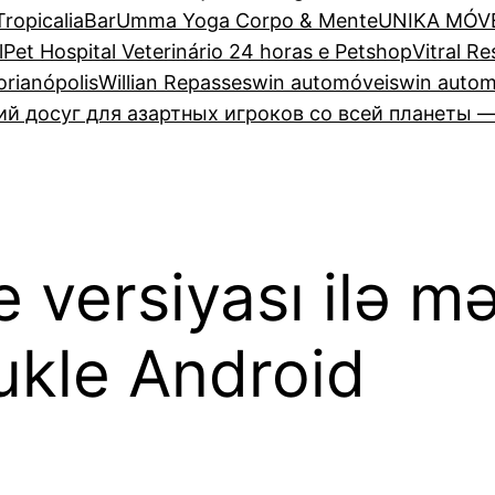
TropicaliaBar
Umma Yoga Corpo & Mente
UNIKA MÓV
lPet Hospital Veterinário 24 horas e Petshop
Vitral R
lorianópolis
Willian Repasses
win automóveis
win autom
 досуг для азартных игроков со всей планеты —
 versiyası ilə m
ukle Android