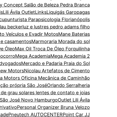
y Concept Salão de Beleza Pedra Branca
is
Lili Ávila Outlet
Links
Liquigás Garopagas
upunturista Parapsicologia Florianópolis
olau becker
luz e lustres pedro adams filho
to Veículos e Evadir Motos
Mane Baterias
s e casamentos
Marmoraria Morada do sol
De Óleo
Max Oil Troca De Óleo Forquilinha
Socorro
Mega Academia
Mega Academia 2
Advogados
Mercado e Padaria Praia do Sol
ew Motors
Nicolau Artefatos de Cimento
ira Motors Oficina Mecânica de Caminhão
ação própria São José
Orlando Serralheria
de grau solares lentes de contato e joias
 São José Novo Hamburgo
Outlet Lili Ávila
rivativo
Personal Organizer Bruna Velozo
dade
Pneutech AUTOCENTER
Point Car JJ