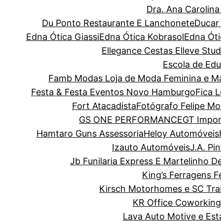
Dra. Ana Carolin
Du Ponto Restaurante E Lanchonete
Ducar
Edna Ótica Giassi
Edna Ótica Kobrasol
Edna Óti
Ellegance Cestas
Elleve Stud
Escola de Edu
Famb Modas Loja de Moda Feminina e Ma
Festa & Festa Eventos Novo Hamburgo
Fica 
Fort Atacadista
Fotógrafo Felipe Mo
GS ONE PERFORMANCE
GT Impor
Hamtaro Guns Assessoria
Heloy Automóveis
Izauto Automóveis
J.A. Pi
Jb Funilaria Express E Martelinho D
King’s Ferragens F
Kirsch Motorhomes e SC Trai
KR Office Coworking
Lava Auto Motive e Es