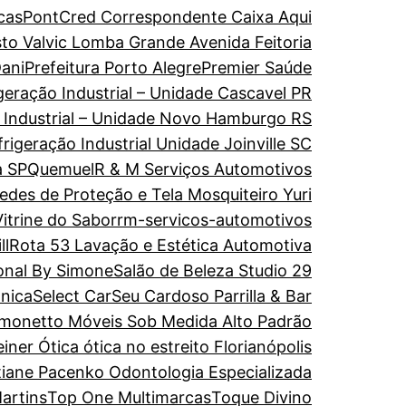
cas
PontCred Correspondente Caixa Aqui
to Valvic Lomba Grande Avenida Feitoria
ani
Prefeitura Porto Alegre
Premier Saúde
geração Industrial – Unidade Cascavel PR
o Industrial – Unidade Novo Hamburgo RS
rigeração Industrial Unidade Joinville SC
a SP
Quemuel
R & M Serviços Automotivos
edes de Proteção e Tela Mosquiteiro Yuri
itrine do Sabor
rm-servicos-automotivos
ll
Rota 53 Lavação e Estética Automotiva
onal By Simone
Salão de Beleza Studio 29
ônica
Select Car
Seu Cardoso Parrilla & Bar
imonetto Móveis Sob Medida Alto Padrão
einer Ótica ótica no estreito Florianópolis
tiane Pacenko Odontologia Especializada
artins
Top One Multimarcas
Toque Divino