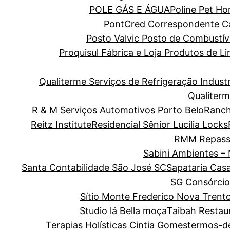
POLE GÁS E ÁGUA
Poline Pet H
PontCred Correspondente Cai
Posto Valvic Posto de Combustív
Proquisul Fábrica e Loja Produtos de 
Qualiterme Serviços de Refrigeração Indus
Qualiterm
R & M Serviços Automotivos Porto Belo
Ranch
Reitz Institute
Residencial Sênior Lucília Locks
RMM Repass
Sabini Ambientes –
Santa Contabilidade São José SC
Sapataria Cas
SG Consórcio
Sítio Monte Frederico Nova Trent
Studio lá Bella moça
Taibah Restau
Terapias Holísticas Cintia Gomes
termos-d