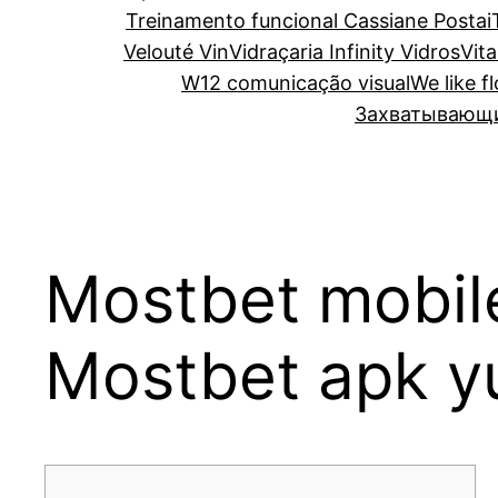
Treinamento funcional Cassiane Postai
Velouté Vin
Vidraçaria Infinity Vidros
Vita
W12 comunicação visual
We like f
Захватывающий
Mostbet mobile
Mostbet apk y