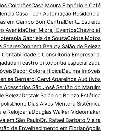
dos Colchões
Casa Moura Empório e Café
encial
Casa Tech Automação Residencial
turas em Campo Bom
CentralDentz Estreito
ro Avenida
Chef Mizraji Eventos
Chevrolet
sioterapia Gabriela de Souza
Coiote Motos
a Soares
Connect Beauty Salão de Beleza
 Contabilidade e Consultoria Empresarial
gada
dani castro ortodontia especializada
óveis
Decor Colors Hípica
DeLima Imóveis
enise Bernardi Cervi Aparelhos Auditivos
de Acessórios São José Sertão do Maruim
de Beleza
Destak Salão de Beleza Estética
polis
Dione Dias Alves Mentora Sistêmica
 e Relojoaria
Douglas Walker Videomaker
iva em São Paulo
Dr. Rafael Barbato Vieira
estão de Envelhecimento em Florianópolis