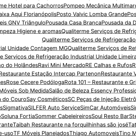
ome Hotel para Cachorros
Pompeo Mecânica Multimar
xa Aqui Florianópolis
Posto Valvic Lomba Grande
Pos
eis GNV Triângulo
Pousada Casa Branca
Pousada da D
Limpeza Higiene e aromas
Qualiterme Serviços de Refri
Qualiterme Serviços de Refrigeraçã
trial Unidade Contagem MG
Qualiterme Serviços de Ref
e Serviços de Refrigeração Industrial Unidade Limeir
o do Holândes
Ravi Mini Mercado
RE Calhas e Rufos
R
Restaurante Estação Intercap Partenon
Restaurante V
es
Rose Cecere Podóloga
Rota 101 – Restaurante e Gri
 Móveis Sob Medida
Salão de Beleza Essency Professi
a do Couro
Say Cosméticos
SC Peças de Injeção Eletr
s
Sigmativa
SILFER Auto Service
SimCar Automóveis
S
o
Soluna Fortia
Sommer Cabeleireiros
Soul Resto Bar
St
rante
Taibah Restaurante na forquilhinhas são josé
Ta
e-uso
TF Móveis Planejados
Thiago Automoveis
Tino M