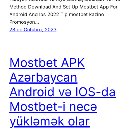
Method Download And Set Up Mostbet App For
Android And Ios 2022 Tip mostbet kazino
Promosyon…
28 de Outubro, 2023
Mostbet APK
Azərbaycan
Android və IOS-da
Mostbet-i necə
yükləmək olar