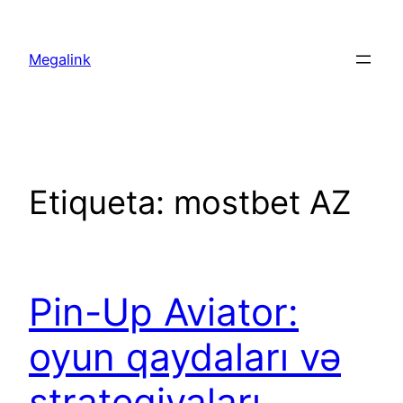
Megalink
Etiqueta:
mostbet AZ
Pin-Up Aviator:
oyun qaydaları və
strategiyaları