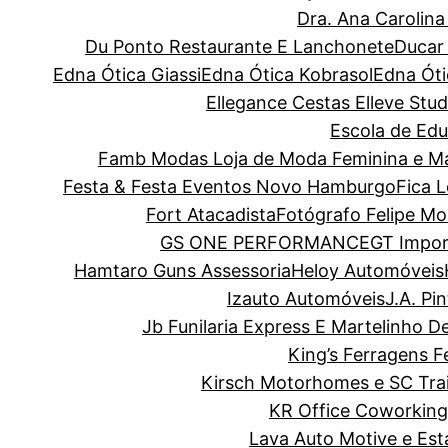
Dra. Ana Carolin
Du Ponto Restaurante E Lanchonete
Ducar
Edna Ótica Giassi
Edna Ótica Kobrasol
Edna Óti
Ellegance Cestas
Elleve Stud
Escola de Edu
Famb Modas Loja de Moda Feminina e Ma
Festa & Festa Eventos Novo Hamburgo
Fica 
Fort Atacadista
Fotógrafo Felipe Mo
GS ONE PERFORMANCE
GT Impor
Hamtaro Guns Assessoria
Heloy Automóveis
Izauto Automóveis
J.A. Pi
Jb Funilaria Express E Martelinho D
King’s Ferragens F
Kirsch Motorhomes e SC Trai
KR Office Coworking
Lava Auto Motive e Es