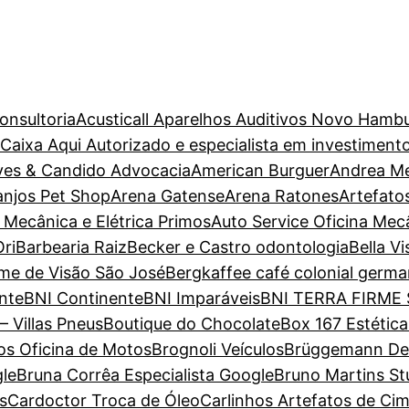
onsultoria
Acusticall Aparelhos Auditivos Novo Hamb
aixa Aqui Autorizado e especialista em investiment
ves & Candido Advocacia
American Burguer
Andrea M
anjos Pet Shop
Arena Gatense
Arena Ratones
Artefato
 Mecânica e Elétrica Primos
Auto Service Oficina Mec
ri
Barbearia Raiz
Becker e Castro odontologia
Bella V
ame de Visão São José
Bergkaffee café colonial germa
nte
BNI Continente
BNI Imparáveis
BNI TERRA FIRME
– Villas Pneus
Boutique do Chocolate
Box 167 Estétic
s Oficina de Motos
Brognoli Veículos
Brüggemann Dent
gle
Bruna Corrêa Especialista Google
Bruno Martins St
s
Cardoctor Troca de Óleo
Carlinhos Artefatos de Ci