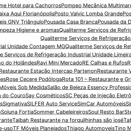
ome Hotel para Cachorros
Pompeo Mecânica Multimar
xa Aqui Florianópolis
Posto Valvic Lomba Grande
Pos
eis GNV Triângulo
Pousada Casa Branca
Pousada da D
Limpeza Higiene e aromas
Qualiterme Serviços de Refri
Qualiterme Serviços de Refrigeraçã
trial Unidade Contagem MG
Qualiterme Serviços de Ref
e Serviços de Refrigeração Industrial Unidade Limeir
o do Holândes
Ravi Mini Mercado
RE Calhas e Rufos
R
Restaurante Estação Intercap Partenon
Restaurante V
es
Rose Cecere Podóloga
Rota 101 – Restaurante e Gri
 Móveis Sob Medida
Salão de Beleza Essency Professi
a do Couro
Say Cosméticos
SC Peças de Injeção Eletr
s
Sigmativa
SILFER Auto Service
SimCar Automóveis
S
o
Soluna Fortia
Sommer Cabeleireiros
Soul Resto Bar
St
rante
Taibah Restaurante na forquilhinhas são josé
Ta
e-uso
TF Móveis Planejados
Thiago Automoveis
Tino M