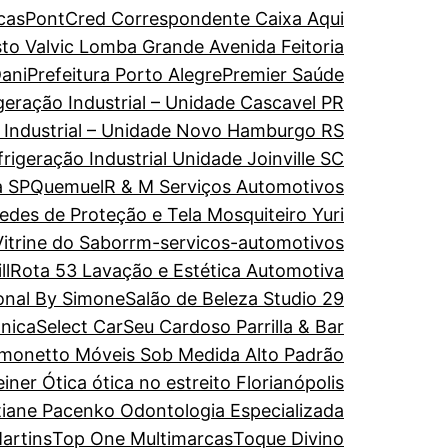
cas
PontCred Correspondente Caixa Aqui
to Valvic Lomba Grande Avenida Feitoria
ani
Prefeitura Porto Alegre
Premier Saúde
geração Industrial – Unidade Cascavel PR
o Industrial – Unidade Novo Hamburgo RS
rigeração Industrial Unidade Joinville SC
a SP
Quemuel
R & M Serviços Automotivos
edes de Proteção e Tela Mosquiteiro Yuri
itrine do Sabor
rm-servicos-automotivos
ll
Rota 53 Lavação e Estética Automotiva
onal By Simone
Salão de Beleza Studio 29
ônica
Select Car
Seu Cardoso Parrilla & Bar
imonetto Móveis Sob Medida Alto Padrão
einer Ótica ótica no estreito Florianópolis
tiane Pacenko Odontologia Especializada
artins
Top One Multimarcas
Toque Divino