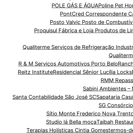
POLE GÁS E ÁGUA
Poline Pet H
PontCred Correspondente Cai
Posto Valvic Posto de Combustív
Proquisul Fábrica e Loja Produtos de 
Qualiterme Serviços de Refrigeração Indus
Qualiterm
R & M Serviços Automotivos Porto Belo
Ranch
Reitz Institute
Residencial Sênior Lucília Locks
RMM Repass
Sabini Ambientes –
Santa Contabilidade São José SC
Sapataria Cas
SG Consórcio
Sítio Monte Frederico Nova Trent
Studio lá Bella moça
Taibah Restau
Terapias Holísticas Cintia Gomes
termos-d