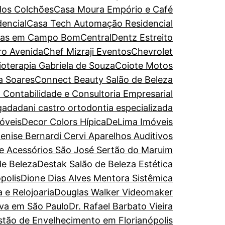
dos Colchões
Casa Moura Empório e Café
encial
Casa Tech Automação Residencial
turas em Campo Bom
CentralDentz Estreito
ro Avenida
Chef Mizraji Eventos
Chevrolet
sioterapia Gabriela de Souza
Coiote Motos
a Soares
Connect Beauty Salão de Beleza
 Contabilidade e Consultoria Empresarial
gada
dani castro ortodontia especializada
óveis
Decor Colors Hípica
DeLima Imóveis
enise Bernardi Cervi Aparelhos Auditivos
de Acessórios São José Sertão do Maruim
de Beleza
Destak Salão de Beleza Estética
polis
Dione Dias Alves Mentora Sistêmica
 e Relojoaria
Douglas Walker Videomaker
iva em São Paulo
Dr. Rafael Barbato Vieira
estão de Envelhecimento em Florianópolis