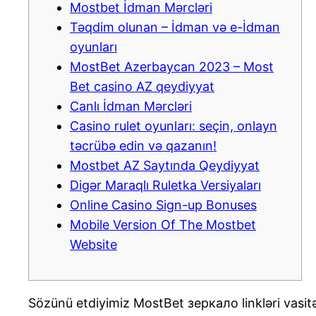
Mostbet İdman Mərcləri
Təqdim olunan – İdman və e-İdman
oyunları
MostBet Azerbaycan 2023 – Most
Bet casino AZ qeydiyyat
Canlı İdman Mərcləri
Casino rulet oyunları: seçin, onlayn
təcrübə edin və qazanın!
Mostbet AZ Saytında Qeydiyyat
Digər Maraqlı Ruletka Versiyaları
Online Casino Sign-up Bonuses
Mobile Version Of The Mostbet
Website
Sözünü etdiyimiz MostBet зеркало linkləri vasitə