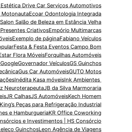
 Estética
Drive Car Serviços Automotivos
e Motonauta
Ecoar Odontologia Integrada
 Salon Salão de Beleza em Estância Velha
 Presentes Criativos
Empório Multimarcas
óveis
Exemplo de página
Fabiano Veículos
opular
Festa & Festa Eventos Campo Bom
Estar
Flora Móveis
Forquilhas Automóveis
a
Google
Governador Veículos
GS Guinchos
ecânica
Gus Car Automóveis
GUTO Motos
rações
Inédita Kasa móveis
Ink Ambientes
uz Neuroterapeuta
JB da Silva Marmoraria
eis
JR Calhas
JS Automóveis
Kech Homem
King’s Peças para Refrigeração Industrial
nes e Hamburgueria
KR Office Coworking
nsórcios e Investimentos | HS Consórcio
Leleco Guinchos
Leon Agência de Viagens