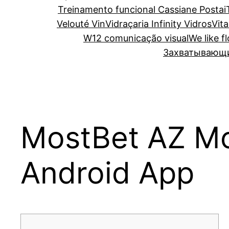
Treinamento funcional Cassiane Postai
Velouté Vin
Vidraçaria Infinity Vidros
Vita
W12 comunicação visual
We like f
Захватывающий
MostBet AZ Mo
Android App