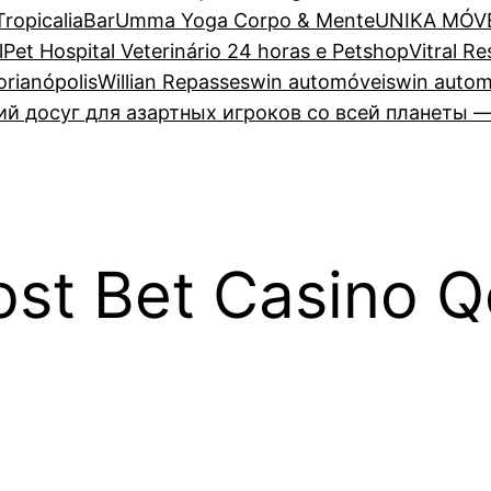
TropicaliaBar
Umma Yoga Corpo & Mente
UNIKA MÓV
lPet Hospital Veterinário 24 horas e Petshop
Vitral R
lorianópolis
Willian Repasses
win automóveis
win autom
 досуг для азартных игроков со всей планеты —
st Bet Casino Qe