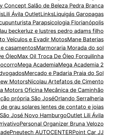
y Concept Salão de Beleza Pedra Branca
is
Lili Ávila Outlet
Links
Liquigás Garopagas
upunturista Parapsicologia Florianópolis
olau becker
luz e lustres pedro adams filho
to Veículos e Evadir Motos
Mane Baterias
s e casamentos
Marmoraria Morada do sol
De Óleo
Max Oil Troca De Óleo Forquilinha
Socorro
Mega Academia
Mega Academia 2
Advogados
Mercado e Padaria Praia do Sol
ew Motors
Nicolau Artefatos de Cimento
ira Motors Oficina Mecânica de Caminhão
ação própria São José
Orlando Serralheria
de grau solares lentes de contato e joias
 São José Novo Hamburgo
Outlet Lili Ávila
rivativo
Personal Organizer Bruna Velozo
dade
Pneutech AUTOCENTER
Point Car JJ