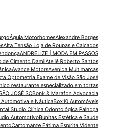
urgo
Águia Motorhomes
Alexandre Borges
os
Alta Tensão Loja de Roupas e Calçados
endonça
ANDRELIZE | MODA EM PASSOS
s de Cimento Damil
Ateliê Roberto Santos
ânica
Avance Motors
Avenida Multimarcas
ista Optometria Exame de Visão São José
nico restaurante especializado em tortas
 SÃO JOSÉ SC
Bonk & Marafon Advocacia
a Automotiva e Náutica
Box10 Automóveis
al Studio Clínica Odontológica Palhoça
udio Automotivo
Bunitas Estética e Saude
mento
Cartomante Fátima Espírita Vidente