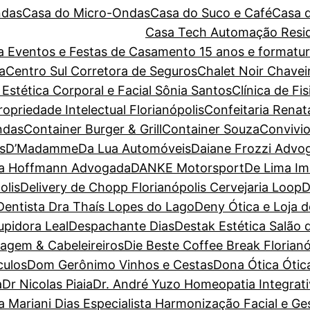
ndas
Casa do Micro-Ondas
Casa do Suco e Café
Casa 
Casa Tech Automação Resid
ara Eventos e Festas de Casamento 15 anos e forma
a
Centro Sul Corretora de Seguros
Chalet Noir
Chavei
 Estética Corporal e Facial Sônia Santos
Clínica de Fi
priedade Intelectual Florianópolis
Confeitaria Renat
ndas
Container Burger & Grill
Container Souza
Convivio
s
D’Madamme
Da Lua Automóveis
Daiane Frozzi Advo
la Hoffmann Advogada
DANKE Motorsport
De Lima Im
olis
Delivery de Chopp Florianópolis Cervejaria Loop
D
Dentista Dra Thaís Lopes do Lago
Deny Ótica e Loja 
pidora Leal
Despachante Dias
Destak Estética Salão 
magem & Cabeleireiros
Die Beste Coffee Break Florianó
culos
Dom Gerônimo Vinhos e Cestas
Dona Ótica Ótica
a
Dr Nicolas Piaia
Dr. André Yuzo Homeopatia Integrat
a Mariani Dias Especialista Harmonização Facial e G