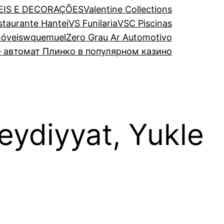
EIS E DECORAÇÕES
Valentine Collections
estaurante Hantei
VS Funilaria
VSC Piscinas
óveis
wquemuel
Zero Grau Ar Automotivo
 автомат Плинко в популярном казино
ydiyyat, Yukle