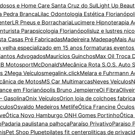
dosos e Home Care Santa Cruz do Sul
Light Up Beaut
a Pedra Branca
Lilac Odontologia Estética Florianópol
enter
LR Pneus e Borracharia
Lucimere Hipnoterapia Ac
turista Parapsicologia Florianópolis
luz e lustres nic
sta Casas Pré Fabricadas
Madeireira Madepag
Mais Au
a velha especializado em 15 anos formaturas evento
Santos Advogados
Maurícios Guinchos
Max Oil Troca 
B Motosport
McDonald’s
Mecânica Rota S.O.S. Auto 
s 2
Mega Veículos
megalink.click
Melara e Fuhrmann 
cânica de Motos
MS Car Multimarcas
Neves Veículos
N
ance em Florianópolis Bruno Jempierre
Oi Fibra
Olive
– Gasolina
Onix Veículos
Orion loja de colchoes fabric
ículos
Osvaldo Medeiros Metlife
Ótica Francine Óculos 
ove
Ótica Novo Hamburgo ONH Gomes Portinho
Ótica
o
Padaria paulistana palhoça
Paraíso Privativo
Paraiso P
nis
Pet Shop Plupet
pilates fit center
pliticas de privaci