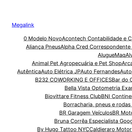
Megalink
0 Modelo Novo
Acontech Contabilidade e C
Aliança Pneus
Alpha Cred Correspondente C
AlugueMaq
Al
Animal Pet Agropecuária e Pet Shop
Arc
Autêntica
Auto Elétrica JP
Auto Fernandes
Auto
B232 COWORKING E OFFICES
Bar do O
Bella Vista Optometria Ex
Biovittare Fitness Club
BNI Contine
Borracharia, pneus e rodas 
BR Garagem Veículos
BR Moto
Bruna Corrêa Especialista Goo
By Hugo Tattoo NYC
Caldieraro Motor