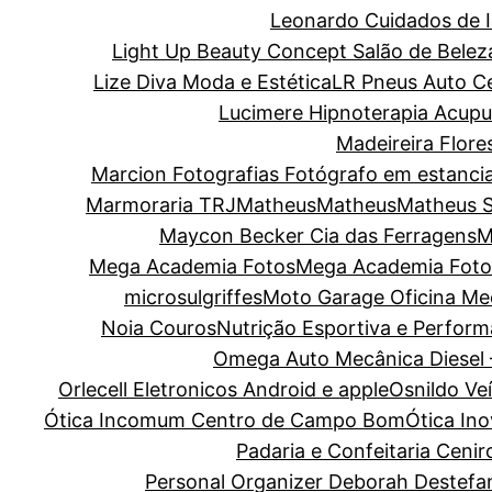
Leonardo Cuidados de I
Light Up Beauty Concept Salão de Belez
Lize Diva Moda e Estética
LR Pneus Auto C
Lucimere Hipnoterapia Acupun
Madeireira Flore
Marcion Fotografias Fotógrafo em estanci
Marmoraria TRJ
Matheus
Matheus
Matheus 
Maycon Becker Cia das Ferragens
M
Mega Academia Fotos
Mega Academia Foto
microsulgriffes
Moto Garage Oficina Me
Noia Couros
Nutrição Esportiva e Perform
Omega Auto Mecânica Diesel 
Orlecell Eletronicos Android e apple
Osnildo Ve
Ótica Incomum Centro de Campo Bom
Ótica In
Padaria e Confeitaria Cenir
Personal Organizer Deborah Destefa