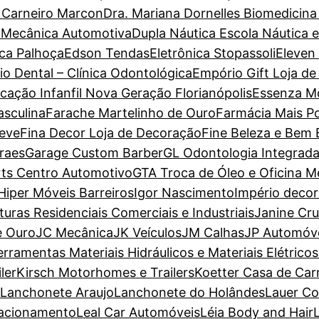
a Carneiro Marcon
Dra. Mariana Dornelles Biomedicina
 Mecânica Automotiva
Dupla Náutica Escola Náutica 
ca Palhoça
Edson Tendas
Eletrônica Stopassoli
Eleven
io Dental – Clínica Odontológica
Empório Gift Loja de
cação Infanfil Nova Geração Florianópolis
Essenza M
sculina
Farache Martelinho de Ouro
Farmácia Mais P
Leve
Fina Decor Loja de Decoração
Fine Beleza e Bem 
raes
Garage Custom Barber
GL Odontologia Integrad
ts Centro Automotivo
GTA Troca de Óleo e Oficina M
Hiper Móveis Barreiros
Igor Nascimento
Império deco
nturas Residenciais Comerciais e Industriais
Janine Cr
e Ouro
JC Mecânica
JK Veículos
JM Calhas
JP Automóv
erramentas Materiais Hidráulicos e Materiais Elétricos
ler
Kirsch Motorhomes e Trailers
Koetter Casa de Car
Lanchonete Araujo
Lanchonete do Holândes
Lauer Co
tacionamento
Leal Car Automóveis
Léia Body and Hair