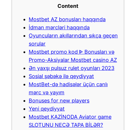
Content
Mostbet AZ bonusları haqqında
İdman mərcləri haqqında
Oyuncuların akıllarından sıkça geçen
sorular
Mostbet promo kod ᐈ Bonusları və
Promo-Aksiyalar Mostbet casino AZ
Ən yaxşı pulsuz rulet oyunları 2023
Sosial şəbəkə ilə qeydiyyat
MostBet-də hadisələr üçün canlı
mərc və yayım
Bonuses for new players
Yeni qeydiyyat
Mostbet KAZİNODA Aviator game
SLOTUNU NECƏ TAPA BİLƏR?