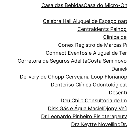
Casa das Bebidas
Casa do Micro-O
Celebra Hall Aluguel de Espaço p
Centraldentz Palhoç
Clínica de
Conex Registro de Marcas Pro
Connect Eventos e Aluguel de Te
Corretora de Seguros Adelita
Costa Seminovo
Danie
Delivery de Chopp Cervejaria Loop Florianóp
Denteriso Clínica Odontológica
Desentu
Deu Chiic Consultoria de I
Disk Gás e Água Maciel
Djony Veí
Dr Leonardo Pinheiro Fisioterapeut
Dra Keytte Novellino
Dr