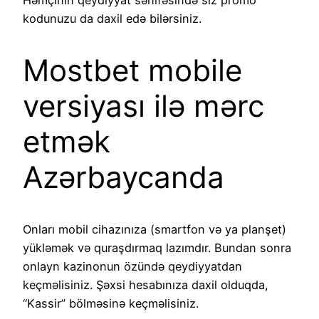
Həmçinin qeydiyyat səhifəsində siz promo
kodunuzu da daxil edə bilərsiniz.
Mostbet mobile
versiyası ilə mərc
etmək
Azərbaycanda
Onları mobil cihazınıza (smartfon və ya planşet)
yükləmək və quraşdırmaq lazımdır. Bundan sonra
onlayn kazinonun özündə qeydiyyatdan
keçməlisiniz. Şəxsi hesabınıza daxil olduqda,
“Kassir” bölməsinə keçməlisiniz.