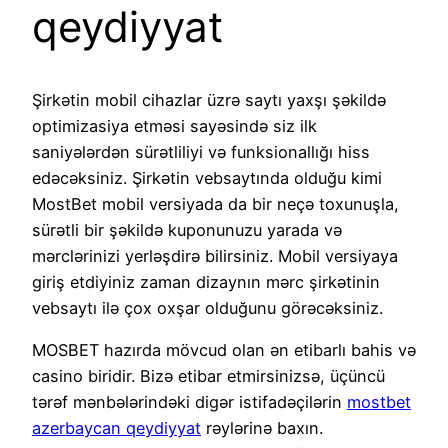
qeydiyyat
Şirkətin mobil cihazlar üzrə saytı yaxşı şəkildə
optimizasiya etməsi sayəsində siz ilk
saniyələrdən sürətliliyi və funksionallığı hiss
edəcəksiniz. Şirkətin vebsaytında olduğu kimi
MostBet mobil versiyada da bir neçə toxunuşla,
sürətli bir şəkildə kuponunuzu yarada və
mərclərinizi yerləşdirə bilirsiniz. Mobil versiyaya
giriş etdiyiniz zaman dizaynın mərc şirkətinin
vebsaytı ilə çox oxşar olduğunu görəcəksiniz.
MOSBET hazırda mövcud olan ən etibarlı bahis və
casino biridir. Bizə etibar etmirsinizsə, üçüncü
tərəf mənbələrindəki digər istifadəçilərin
mostbet
azerbaycan qeydiyyat
rəylərinə baxın.