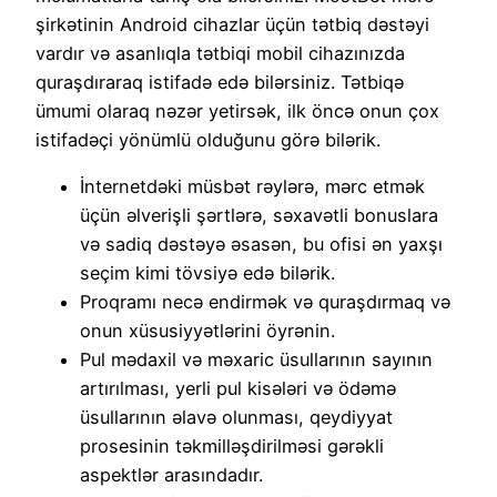
şirkətinin Android cihazlar üçün tətbiq dəstəyi
vardır və asanlıqla tətbiqi mobil cihazınızda
quraşdıraraq istifadə edə bilərsiniz. Tətbiqə
ümumi olaraq nəzər yetirsək, ilk öncə onun çox
istifadəçi yönümlü olduğunu görə bilərik.
İnternetdəki müsbət rəylərə, mərc etmək
üçün əlverişli şərtlərə, səxavətli bonuslara
və sadiq dəstəyə əsasən, bu ofisi ən yaxşı
seçim kimi tövsiyə edə bilərik.
Proqramı necə endirmək və quraşdırmaq və
onun xüsusiyyətlərini öyrənin.
Pul mədaxil və məxaric üsullarının sayının
artırılması, yerli pul kisələri və ödəmə
üsullarının əlavə olunması, qeydiyyat
prosesinin təkmilləşdirilməsi gərəkli
aspektlər arasındadır.