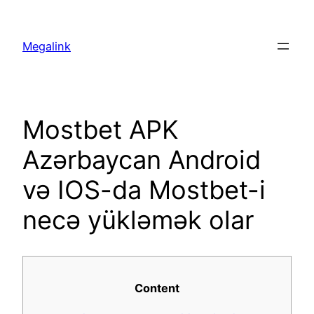
Megalink
Mostbet APK
Azərbaycan Android
və IOS-da Mostbet-i
necə yükləmək olar
Content