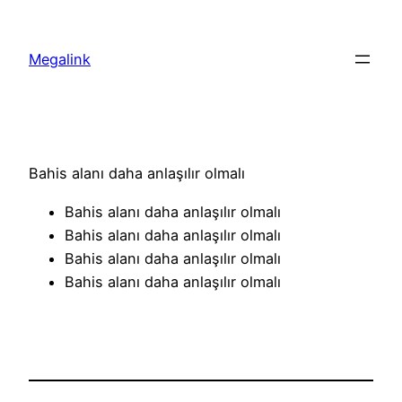
Megalink
Bahis alanı daha anlaşılır olmalı
Bahis alanı daha anlaşılır olmalı
Bahis alanı daha anlaşılır olmalı
Bahis alanı daha anlaşılır olmalı
Bahis alanı daha anlaşılır olmalı