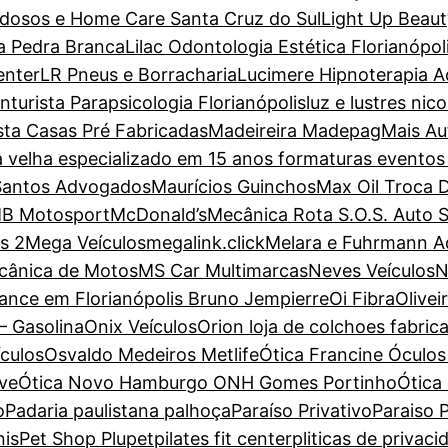
dosos e Home Care Santa Cruz do Sul
Light Up Beaut
a Pedra Branca
Lilac Odontologia Estética Florianópol
enter
LR Pneus e Borracharia
Lucimere Hipnoterapia Ac
turista Parapsicologia Florianópolis
luz e lustres nic
sta Casas Pré Fabricadas
Madeireira Madepag
Mais Au
a velha especializado em 15 anos formaturas evento
Santos Advogados
Maurícios Guinchos
Max Oil Troca 
B Motosport
McDonald’s
Mecânica Rota S.O.S. Auto 
s 2
Mega Veículos
megalink.click
Melara e Fuhrmann 
cânica de Motos
MS Car Multimarcas
Neves Veículos
N
ance em Florianópolis Bruno Jempierre
Oi Fibra
Olive
– Gasolina
Onix Veículos
Orion loja de colchoes fabric
ículos
Osvaldo Medeiros Metlife
Ótica Francine Óculos 
ove
Ótica Novo Hamburgo ONH Gomes Portinho
Ótica
o
Padaria paulistana palhoça
Paraíso Privativo
Paraiso P
nis
Pet Shop Plupet
pilates fit center
pliticas de privaci