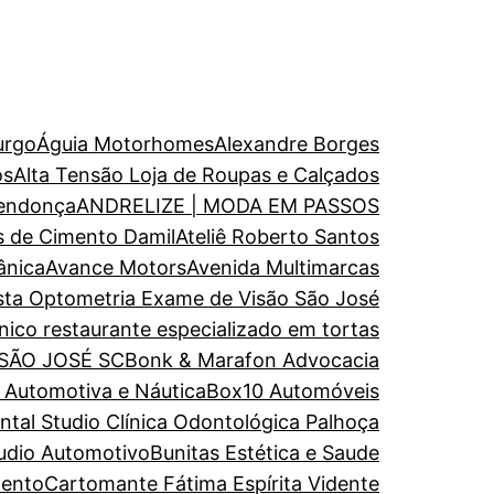
urgo
Águia Motorhomes
Alexandre Borges
os
Alta Tensão Loja de Roupas e Calçados
endonça
ANDRELIZE | MODA EM PASSOS
s de Cimento Damil
Ateliê Roberto Santos
ânica
Avance Motors
Avenida Multimarcas
ista Optometria Exame de Visão São José
nico restaurante especializado em tortas
 SÃO JOSÉ SC
Bonk & Marafon Advocacia
a Automotiva e Náutica
Box10 Automóveis
al Studio Clínica Odontológica Palhoça
udio Automotivo
Bunitas Estética e Saude
mento
Cartomante Fátima Espírita Vidente