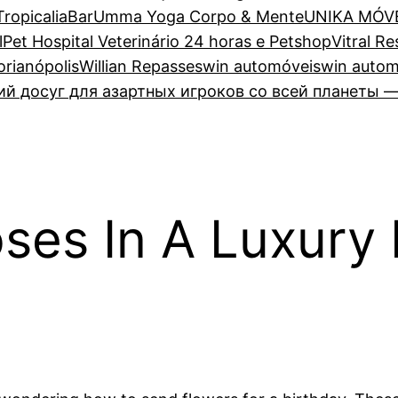
TropicaliaBar
Umma Yoga Corpo & Mente
UNIKA MÓV
lPet Hospital Veterinário 24 horas e Petshop
Vitral R
lorianópolis
Willian Repasses
win automóveis
win autom
 досуг для азартных игроков со всей планеты —
oses In A Luxury