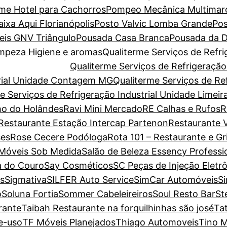
ome Hotel para Cachorros
Pompeo Mecânica Multimar
xa Aqui Florianópolis
Posto Valvic Lomba Grande
Pos
eis GNV Triângulo
Pousada Casa Branca
Pousada da D
Limpeza Higiene e aromas
Qualiterme Serviços de Refri
Qualiterme Serviços de Refrigeraçã
trial Unidade Contagem MG
Qualiterme Serviços de Ref
e Serviços de Refrigeração Industrial Unidade Limeir
o do Holândes
Ravi Mini Mercado
RE Calhas e Rufos
R
Restaurante Estação Intercap Partenon
Restaurante V
es
Rose Cecere Podóloga
Rota 101 – Restaurante e Gri
 Móveis Sob Medida
Salão de Beleza Essency Professi
a do Couro
Say Cosméticos
SC Peças de Injeção Eletr
s
Sigmativa
SILFER Auto Service
SimCar Automóveis
S
o
Soluna Fortia
Sommer Cabeleireiros
Soul Resto Bar
St
rante
Taibah Restaurante na forquilhinhas são josé
Ta
e-uso
TF Móveis Planejados
Thiago Automoveis
Tino M