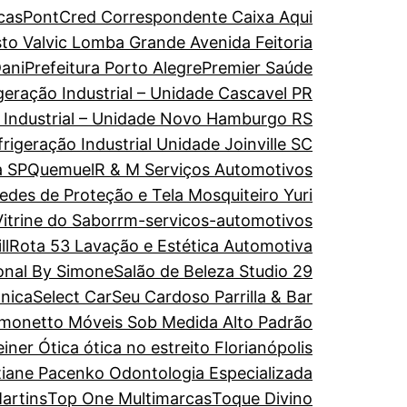
cas
PontCred Correspondente Caixa Aqui
to Valvic Lomba Grande Avenida Feitoria
ani
Prefeitura Porto Alegre
Premier Saúde
geração Industrial – Unidade Cascavel PR
o Industrial – Unidade Novo Hamburgo RS
rigeração Industrial Unidade Joinville SC
a SP
Quemuel
R & M Serviços Automotivos
edes de Proteção e Tela Mosquiteiro Yuri
itrine do Sabor
rm-servicos-automotivos
ll
Rota 53 Lavação e Estética Automotiva
onal By Simone
Salão de Beleza Studio 29
ônica
Select Car
Seu Cardoso Parrilla & Bar
imonetto Móveis Sob Medida Alto Padrão
einer Ótica ótica no estreito Florianópolis
tiane Pacenko Odontologia Especializada
artins
Top One Multimarcas
Toque Divino