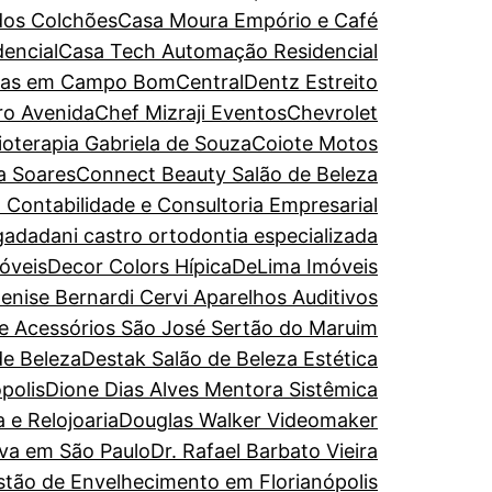
dos Colchões
Casa Moura Empório e Café
encial
Casa Tech Automação Residencial
turas em Campo Bom
CentralDentz Estreito
ro Avenida
Chef Mizraji Eventos
Chevrolet
sioterapia Gabriela de Souza
Coiote Motos
a Soares
Connect Beauty Salão de Beleza
 Contabilidade e Consultoria Empresarial
gada
dani castro ortodontia especializada
óveis
Decor Colors Hípica
DeLima Imóveis
enise Bernardi Cervi Aparelhos Auditivos
de Acessórios São José Sertão do Maruim
de Beleza
Destak Salão de Beleza Estética
polis
Dione Dias Alves Mentora Sistêmica
 e Relojoaria
Douglas Walker Videomaker
iva em São Paulo
Dr. Rafael Barbato Vieira
estão de Envelhecimento em Florianópolis