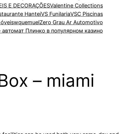
EIS E DECORAÇÕES
Valentine Collections
estaurante Hantei
VS Funilaria
VSC Piscinas
óveis
wquemuel
Zero Grau Ar Automotivo
 автомат Плинко в популярном казино
 Box – miami