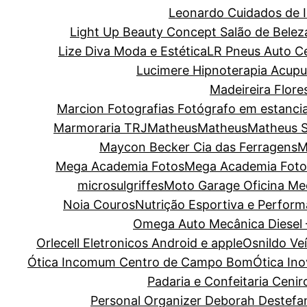
Leonardo Cuidados de I
Light Up Beauty Concept Salão de Belez
Lize Diva Moda e Estética
LR Pneus Auto C
Lucimere Hipnoterapia Acupun
Madeireira Flore
Marcion Fotografias Fotógrafo em estanci
Marmoraria TRJ
Matheus
Matheus
Matheus 
Maycon Becker Cia das Ferragens
M
Mega Academia Fotos
Mega Academia Foto
microsulgriffes
Moto Garage Oficina Me
Noia Couros
Nutrição Esportiva e Perform
Omega Auto Mecânica Diesel 
Orlecell Eletronicos Android e apple
Osnildo Ve
Ótica Incomum Centro de Campo Bom
Ótica In
Padaria e Confeitaria Cenir
Personal Organizer Deborah Destefa