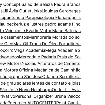
y Concept Salão de Beleza Pedra Branca
is
Lili Ávila Outlet
Links
Liquigás Garopagas
upunturista Parapsicologia Florianópolis
olau becker
luz e lustres pedro adams filho
to Veículos e Evadir Motos
Mane Baterias
s e casamentos
Marmoraria Morada do sol
De Óleo
Max Oil Troca De Óleo Forquilinha
Socorro
Mega Academia
Mega Academia 2
Advogados
Mercado e Padaria Praia do Sol
ew Motors
Nicolau Artefatos de Cimento
ira Motors Oficina Mecânica de Caminhão
ação própria São José
Orlando Serralheria
de grau solares lentes de contato e joias
 São José Novo Hamburgo
Outlet Lili Ávila
rivativo
Personal Organizer Bruna Velozo
dade
Pneutech AUTOCENTER
Point Car JJ