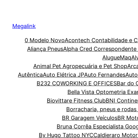
Megalink
0 Modelo Novo
Acontech Contabilidade e C
Aliança Pneus
Alpha Cred Correspondente C
AlugueMaq
Al
Animal Pet Agropecuária e Pet Shop
Arc
Autêntica
Auto Elétrica JP
Auto Fernandes
Auto
B232 COWORKING E OFFICES
Bar do O
Bella Vista Optometria Ex
Biovittare Fitness Club
BNI Contine
Borracharia, pneus e rodas 
BR Garagem Veículos
BR Moto
Bruna Corrêa Especialista Goo
By Hugo Tattoo NYC
Caldieraro Motor