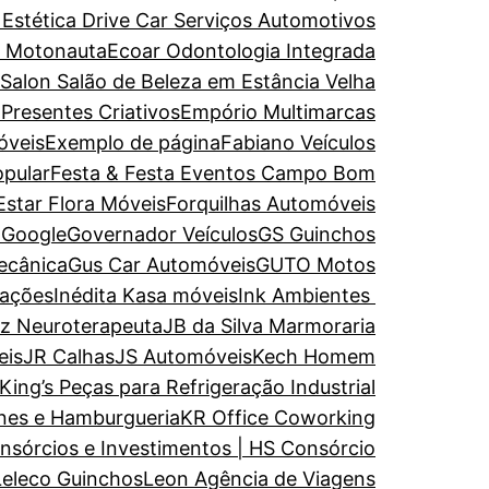
 Estética
Drive Car Serviços Automotivos
e Motonauta
Ecoar Odontologia Integrada
 Salon Salão de Beleza em Estância Velha
 Presentes Criativos
Empório Multimarcas
óveis
Exemplo de página
Fabiano Veículos
opular
Festa & Festa Eventos Campo Bom
Estar
Flora Móveis
Forquilhas Automóveis
a
Google
Governador Veículos
GS Guinchos
ecânica
Gus Car Automóveis
GUTO Motos
rações
Inédita Kasa móveis
Ink Ambientes
uz Neuroterapeuta
JB da Silva Marmoraria
eis
JR Calhas
JS Automóveis
Kech Homem
King’s Peças para Refrigeração Industrial
nes e Hamburgueria
KR Office Coworking
nsórcios e Investimentos | HS Consórcio
Leleco Guinchos
Leon Agência de Viagens