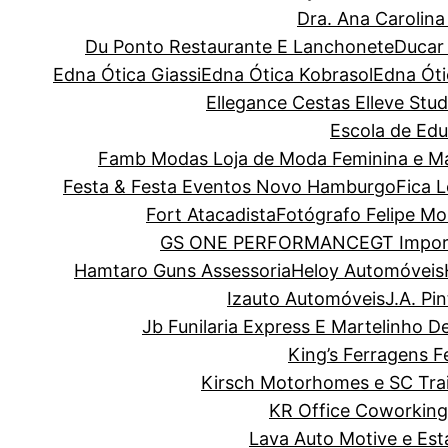
Dra. Ana Carolin
Du Ponto Restaurante E Lanchonete
Ducar
Edna Ótica Giassi
Edna Ótica Kobrasol
Edna Óti
Ellegance Cestas
Elleve Stud
Escola de Edu
Famb Modas Loja de Moda Feminina e Ma
Festa & Festa Eventos Novo Hamburgo
Fica 
Fort Atacadista
Fotógrafo Felipe Mo
GS ONE PERFORMANCE
GT Impor
Hamtaro Guns Assessoria
Heloy Automóveis
Izauto Automóveis
J.A. Pi
Jb Funilaria Express E Martelinho D
King’s Ferragens F
Kirsch Motorhomes e SC Trai
KR Office Coworking
Lava Auto Motive e Es