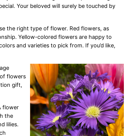
ecial. Your beloved will surely be touched by
se the right type of flower. Red flowers, as
nship. Yellow-colored flowers are happy to
lors and varieties to pick from. If you’d like,
rage
 of flowers
ion gift,
A flower
h the
 lilies.
ich