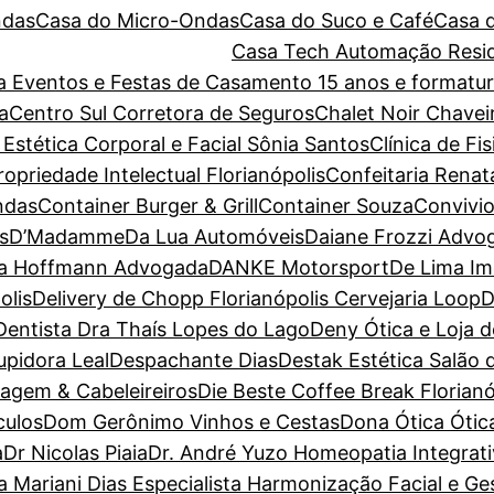
ndas
Casa do Micro-Ondas
Casa do Suco e Café
Casa 
Casa Tech Automação Resid
ara Eventos e Festas de Casamento 15 anos e forma
a
Centro Sul Corretora de Seguros
Chalet Noir
Chavei
 Estética Corporal e Facial Sônia Santos
Clínica de Fi
priedade Intelectual Florianópolis
Confeitaria Renat
ndas
Container Burger & Grill
Container Souza
Convivio
s
D’Madamme
Da Lua Automóveis
Daiane Frozzi Advo
la Hoffmann Advogada
DANKE Motorsport
De Lima Im
olis
Delivery de Chopp Florianópolis Cervejaria Loop
D
Dentista Dra Thaís Lopes do Lago
Deny Ótica e Loja 
pidora Leal
Despachante Dias
Destak Estética Salão 
magem & Cabeleireiros
Die Beste Coffee Break Florianó
culos
Dom Gerônimo Vinhos e Cestas
Dona Ótica Ótica
a
Dr Nicolas Piaia
Dr. André Yuzo Homeopatia Integrat
a Mariani Dias Especialista Harmonização Facial e G