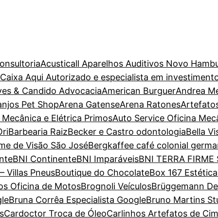
onsultoria
Acusticall Aparelhos Auditivos Novo Hamb
aixa Aqui Autorizado e especialista em investiment
ves & Candido Advocacia
American Burguer
Andrea M
anjos Pet Shop
Arena Gatense
Arena Ratones
Artefato
 Mecânica e Elétrica Primos
Auto Service Oficina Mec
ri
Barbearia Raiz
Becker e Castro odontologia
Bella V
ame de Visão São José
Bergkaffee café colonial germa
nte
BNI Continente
BNI Imparáveis
BNI TERRA FIRME
– Villas Pneus
Boutique do Chocolate
Box 167 Estétic
s Oficina de Motos
Brognoli Veículos
Brüggemann Dent
gle
Bruna Corrêa Especialista Google
Bruno Martins St
s
Cardoctor Troca de Óleo
Carlinhos Artefatos de Ci