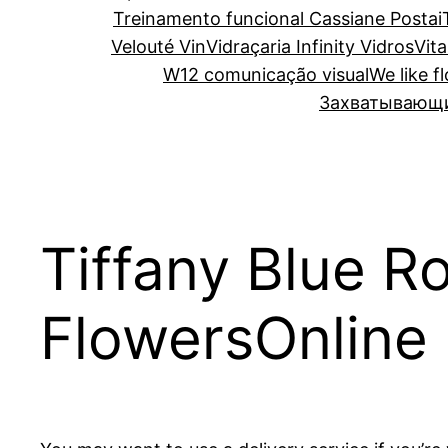
Treinamento funcional Cassiane Postai
Velouté Vin
Vidraçaria Infinity Vidros
Vita
W12 comunicação visual
We like f
Захватывающий
Tiffany Blue R
FlowersOnline