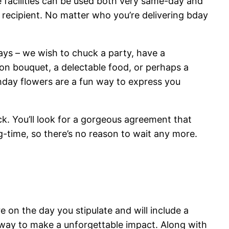
e facilities can be used both very same-day and
e recipient. No matter who you’re delivering bday
ays – we wish to chuck a party, have a
ion bouquet, a delectable food, or perhaps a
thday flowers are a fun way to express you
k. You’ll look for a gorgeous agreement that
g-time, so there’s no reason to wait any more.
 on the day you stipulate and will include a
b way to make a unforgettable impact. Along with