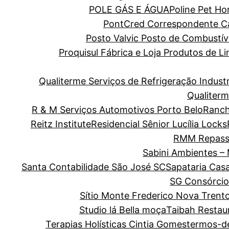
POLE GÁS E ÁGUA
Poline Pet H
PontCred Correspondente Cai
Posto Valvic Posto de Combustív
Proquisul Fábrica e Loja Produtos de 
Qualiterme Serviços de Refrigeração Indus
Qualiterm
R & M Serviços Automotivos Porto Belo
Ranch
Reitz Institute
Residencial Sênior Lucília Locks
RMM Repass
Sabini Ambientes –
Santa Contabilidade São José SC
Sapataria Cas
SG Consórcio
Sítio Monte Frederico Nova Trent
Studio lá Bella moça
Taibah Restau
Terapias Holísticas Cintia Gomes
termos-d