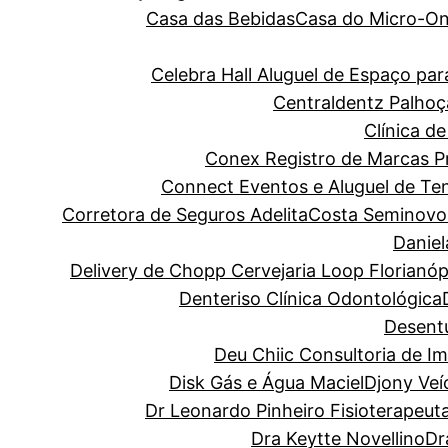
Casa das Bebidas
Casa do Micro-O
Celebra Hall Aluguel de Espaço p
Centraldentz Palhoç
Clínica de
Conex Registro de Marcas Pro
Connect Eventos e Aluguel de Te
Corretora de Seguros Adelita
Costa Seminovo
Danie
Delivery de Chopp Cervejaria Loop Florianóp
Denteriso Clínica Odontológica
Desentu
Deu Chiic Consultoria de I
Disk Gás e Água Maciel
Djony Veí
Dr Leonardo Pinheiro Fisioterapeut
Dra Keytte Novellino
Dr