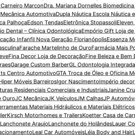
a Carneiro Marcon
Dra. Mariana Dornelles Biomedicina
 Mecânica Automotiva
Dupla Náutica Escola Náutica 
ca Palhoça
Edson Tendas
Eletrônica Stopassoli
Eleven
io Dental – Clínica Odontológica
Empório Gift Loja de
cação Infanfil Nova Geração Florianópolis
Essenza M
sculina
Farache Martelinho de Ouro
Farmácia Mais P
Leve
Fina Decor Loja de Decoração
Fine Beleza e Bem 
raes
Garage Custom Barber
GL Odontologia Integrad
ts Centro Automotivo
GTA Troca de Óleo e Oficina M
Hiper Móveis Barreiros
Igor Nascimento
Império deco
nturas Residenciais Comerciais e Industriais
Janine Cr
e Ouro
JC Mecânica
JK Veículos
JM Calhas
JP Automóv
erramentas Materiais Hidráulicos e Materiais Elétricos
ler
Kirsch Motorhomes e Trailers
Koetter Casa de Car
Lanchonete Araujo
Lanchonete do Holândes
Lauer Co
tacionamento
Leal Car Automóveis
Léia Body and Hair