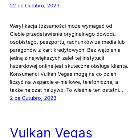
22 de Outubro, 2023
Weryfikacja tożsamości może wymagać od
Ciebie przedstawienia oryginalnego dowodu
osobistego, paszportu, rachunków za media lub
paragonów z kart kredytowych. Bez wątpienia
jedną z największych zalet tej instytucji
hazardowej online jest skuteczna obsługa klienta.
Konsumenci Vulkan Vegas mogą na co dzień
liczyć na wsparcie e-mailowe, telefoniczne, a
także na czat na żywo. To właśnie ten ostatni…
2 de Outubro, 2023
Vulkan Vegas