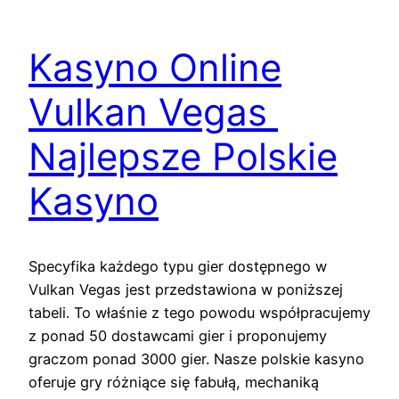
Kasyno Online
Vulkan Vegas ️
Najlepsze Polskie
Kasyno
Specyfika każdego typu gier dostępnego w
Vulkan Vegas jest przedstawiona w poniższej
tabeli. To właśnie z tego powodu współpracujemy
z ponad 50 dostawcami gier i proponujemy
graczom ponad 3000 gier. Nasze polskie kasyno
oferuje gry różniące się fabułą, mechaniką