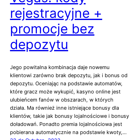
rejestracyjne +
promocje bez
depozytu
Jego powitalna kombinacja daje nowemu
klientowi zarówno brak depozytu, jak i bonus od
depozytu. Oceniając na podstawie automatów,
które gracz może wykupić, kasyno online jest
ulubieńcem fanów w obszarach, w których
działa. Ma również inne istniejące bonusy dla
klientów, takie jak bonusy lojalnościowe i bonusy
doładowań. Ponadto premia lojalnościowa jest
pobierana automatycznie na podstawie kwoty,…