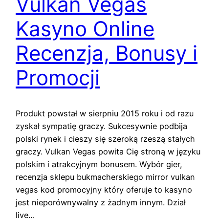
Vulkan Vegas
Kasyno Online
Recenzja, Bonusy i
Promocji
Produkt powstał w sierpniu 2015 roku i od razu
zyskał sympatię graczy. Sukcesywnie podbija
polski rynek i cieszy się szeroką rzeszą stałych
graczy. Vulkan Vegas powita Cię stroną w języku
polskim i atrakcyjnym bonusem. Wybór gier,
recenzja sklepu bukmacherskiego mirror vulkan
vegas kod promocyjny który oferuje to kasyno
jest nieporównywalny z żadnym innym. Dział
live…