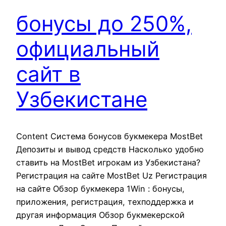
бонусы до 250%,
официальный
сайт в
Узбекистане
Content Система бонусов букмекера MostBet
Депозиты и вывод средств Насколько удобно
ставить на MostBet игрокам из Узбекистана?
Регистрация на сайте MostBet Uz Регистрация
на сайте Обзор букмекера 1Win : бонусы,
приложения, регистрация, техподдержка и
другая информация Обзор букмекерской