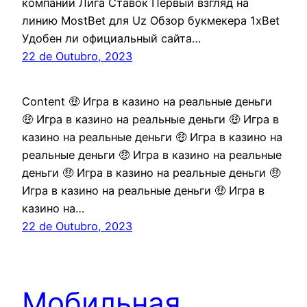
компании Лига Ставок Первый взгляд на
линию MostBet для Uz Обзор букмекера 1xBet
Удобен ли официальный сайта…
22 de Outubro, 2023
Content 🤑 Игра в казино на реальные деньги
🤑 Игра в казино на реальные деньги 🤑 Игра в
казино на реальные деньги 🤑 Игра в казино на
реальные деньги 🤑 Игра в казино на реальные
деньги 🤑 Игра в казино на реальные деньги 🤑
Игра в казино на реальные деньги 🤑 Игра в
казино на…
22 de Outubro, 2023
Мобильная