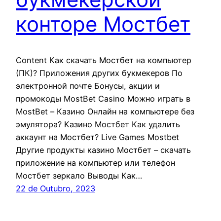
конторе Мостбет
Content Как скачать Мостбет на компьютер
(ПК)? Приложения других букмекеров По
электронной почте Бонусы, акции и
промокоды MostBet Casino Можно играть в
MostBet – Казино Онлайн на компьютере без
эмулятора? Казино Мостбет Как удалить
аккаунт на Мостбет? Live Games Mostbet
Другие продукты казино Мостбет – скачать
приложение на компьютер или телефон
Мостбет зеркало Выводы Как…
22 de Outubro, 2023