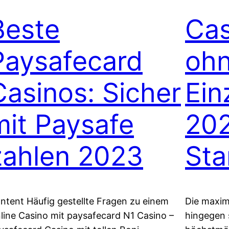
Beste
Cas
Paysafecard
oh
Casinos: Sicher
Ein
mit Paysafe
20
zahlen 2023
Sta
ntent Häufig gestellte Fragen zu einem
Die maxim
line Casino mit paysafecard N1 Casino –
hingegen 