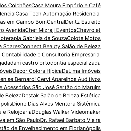
dos Colchões
Casa Moura Empório e Café
encial
Casa Tech Automação Residencial
turas em Campo Bom
CentralDentz Estreito
ro Avenida
Chef Mizraji Eventos
Chevrolet
sioterapia Gabriela de Souza
Coiote Motos
a Soares
Connect Beauty Salão de Beleza
 Contabilidade e Consultoria Empresarial
gada
dani castro ortodontia especializada
óveis
Decor Colors Hípica
DeLima Imóveis
enise Bernardi Cervi Aparelhos Auditivos
de Acessórios São José Sertão do Maruim
de Beleza
Destak Salão de Beleza Estética
polis
Dione Dias Alves Mentora Sistêmica
 e Relojoaria
Douglas Walker Videomaker
iva em São Paulo
Dr. Rafael Barbato Vieira
estão de Envelhecimento em Florianópolis