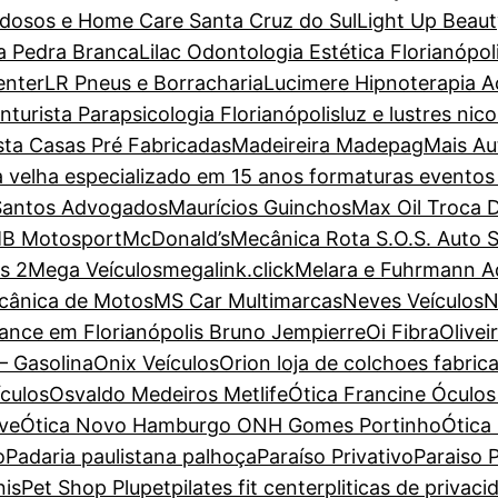
dosos e Home Care Santa Cruz do Sul
Light Up Beaut
a Pedra Branca
Lilac Odontologia Estética Florianópol
enter
LR Pneus e Borracharia
Lucimere Hipnoterapia Ac
turista Parapsicologia Florianópolis
luz e lustres nic
sta Casas Pré Fabricadas
Madeireira Madepag
Mais Au
a velha especializado em 15 anos formaturas evento
Santos Advogados
Maurícios Guinchos
Max Oil Troca 
B Motosport
McDonald’s
Mecânica Rota S.O.S. Auto 
s 2
Mega Veículos
megalink.click
Melara e Fuhrmann 
cânica de Motos
MS Car Multimarcas
Neves Veículos
N
ance em Florianópolis Bruno Jempierre
Oi Fibra
Olive
– Gasolina
Onix Veículos
Orion loja de colchoes fabric
ículos
Osvaldo Medeiros Metlife
Ótica Francine Óculos 
ove
Ótica Novo Hamburgo ONH Gomes Portinho
Ótica
o
Padaria paulistana palhoça
Paraíso Privativo
Paraiso P
nis
Pet Shop Plupet
pilates fit center
pliticas de privaci