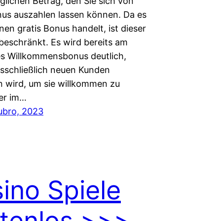
lichen Betrag, den Sie sich von
us auszahlen lassen können. Da es
nen gratis Bonus handelt, ist dieser
 beschränkt. Es wird bereits am
 Willkommensbonus deutlich,
usschließlich neuen Kunden
 wird, um sie willkommen zu
er im…
ubro, 2023
ino Spiele
tenlos >>>