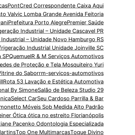
cas
PontCred Correspondente Caixa Aqui
to Valvic Lomba Grande Avenida Feitoria
ani
Prefeitura Porto Alegre
Premier Saúde
geração Industrial – Unidade Cascavel PR
o Industrial – Unidade Novo Hamburgo RS
rigeração Industrial Unidade Joinville SC
a SP
Quemuel
R & M Serviços Automotivos
edes de Proteção e Tela Mosquiteiro Yuri
itrine do Sabor
rm-servicos-automotivos
ll
Rota 53 Lavação e Estética Automotiva
onal By Simone
Salão de Beleza Studio 29
ônica
Select Car
Seu Cardoso Parrilla & Bar
imonetto Móveis Sob Medida Alto Padrão
einer Ótica ótica no estreito Florianópolis
tiane Pacenko Odontologia Especializada
artins
Top One Multimarcas
Toque Divino