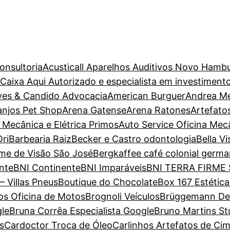
onsultoria
Acusticall Aparelhos Auditivos Novo Hamb
aixa Aqui Autorizado e especialista em investiment
ves & Candido Advocacia
American Burguer
Andrea M
anjos Pet Shop
Arena Gatense
Arena Ratones
Artefato
 Mecânica e Elétrica Primos
Auto Service Oficina Mec
ri
Barbearia Raiz
Becker e Castro odontologia
Bella V
ame de Visão São José
Bergkaffee café colonial germa
nte
BNI Continente
BNI Imparáveis
BNI TERRA FIRME
– Villas Pneus
Boutique do Chocolate
Box 167 Estétic
s Oficina de Motos
Brognoli Veículos
Brüggemann Dent
gle
Bruna Corrêa Especialista Google
Bruno Martins St
s
Cardoctor Troca de Óleo
Carlinhos Artefatos de Ci