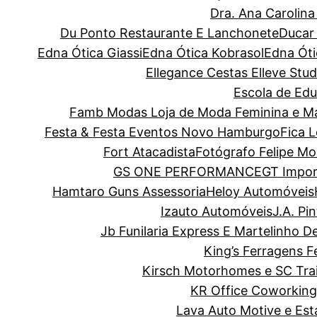
Dra. Ana Carolin
Du Ponto Restaurante E Lanchonete
Ducar
Edna Ótica Giassi
Edna Ótica Kobrasol
Edna Óti
Ellegance Cestas
Elleve Stud
Escola de Edu
Famb Modas Loja de Moda Feminina e Ma
Festa & Festa Eventos Novo Hamburgo
Fica 
Fort Atacadista
Fotógrafo Felipe Mo
GS ONE PERFORMANCE
GT Impor
Hamtaro Guns Assessoria
Heloy Automóveis
Izauto Automóveis
J.A. Pi
Jb Funilaria Express E Martelinho D
King’s Ferragens F
Kirsch Motorhomes e SC Trai
KR Office Coworking
Lava Auto Motive e Es