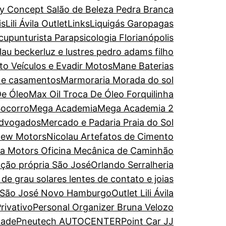
y Concept Salão de Beleza Pedra Branca
is
Lili Ávila Outlet
Links
Liquigás Garopagas
upunturista Parapsicologia Florianópolis
olau becker
luz e lustres pedro adams filho
to Veículos e Evadir Motos
Mane Baterias
s e casamentos
Marmoraria Morada do sol
De Óleo
Max Oil Troca De Óleo Forquilinha
Socorro
Mega Academia
Mega Academia 2
Advogados
Mercado e Padaria Praia do Sol
ew Motors
Nicolau Artefatos de Cimento
ira Motors Oficina Mecânica de Caminhão
ação própria São José
Orlando Serralheria
de grau solares lentes de contato e joias
 São José Novo Hamburgo
Outlet Lili Ávila
rivativo
Personal Organizer Bruna Velozo
dade
Pneutech AUTOCENTER
Point Car JJ