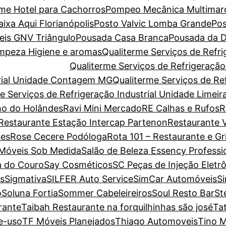
ome Hotel para Cachorros
Pompeo Mecânica Multimar
xa Aqui Florianópolis
Posto Valvic Lomba Grande
Pos
eis GNV Triângulo
Pousada Casa Branca
Pousada da D
Limpeza Higiene e aromas
Qualiterme Serviços de Refri
Qualiterme Serviços de Refrigeraçã
trial Unidade Contagem MG
Qualiterme Serviços de Ref
e Serviços de Refrigeração Industrial Unidade Limeir
o do Holândes
Ravi Mini Mercado
RE Calhas e Rufos
R
Restaurante Estação Intercap Partenon
Restaurante V
es
Rose Cecere Podóloga
Rota 101 – Restaurante e Gri
 Móveis Sob Medida
Salão de Beleza Essency Professi
a do Couro
Say Cosméticos
SC Peças de Injeção Eletr
s
Sigmativa
SILFER Auto Service
SimCar Automóveis
S
o
Soluna Fortia
Sommer Cabeleireiros
Soul Resto Bar
St
rante
Taibah Restaurante na forquilhinhas são josé
Ta
e-uso
TF Móveis Planejados
Thiago Automoveis
Tino M