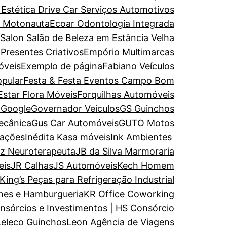
 Estética
Drive Car Serviços Automotivos
e Motonauta
Ecoar Odontologia Integrada
 Salon Salão de Beleza em Estância Velha
 Presentes Criativos
Empório Multimarcas
óveis
Exemplo de página
Fabiano Veículos
opular
Festa & Festa Eventos Campo Bom
Estar
Flora Móveis
Forquilhas Automóveis
a
Google
Governador Veículos
GS Guinchos
ecânica
Gus Car Automóveis
GUTO Motos
rações
Inédita Kasa móveis
Ink Ambientes
uz Neuroterapeuta
JB da Silva Marmoraria
eis
JR Calhas
JS Automóveis
Kech Homem
King’s Peças para Refrigeração Industrial
nes e Hamburgueria
KR Office Coworking
nsórcios e Investimentos | HS Consórcio
Leleco Guinchos
Leon Agência de Viagens