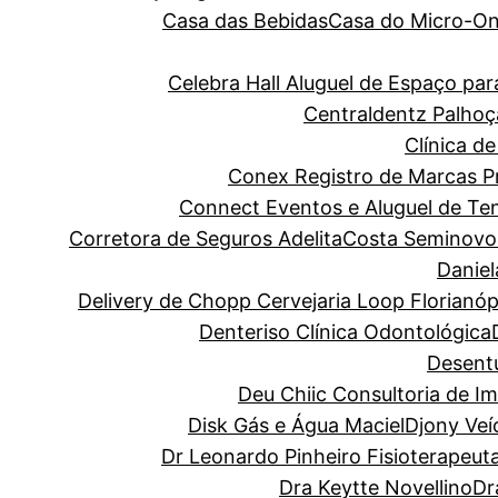
Casa das Bebidas
Casa do Micro-O
Celebra Hall Aluguel de Espaço p
Centraldentz Palhoç
Clínica de
Conex Registro de Marcas Pro
Connect Eventos e Aluguel de Te
Corretora de Seguros Adelita
Costa Seminovo
Danie
Delivery de Chopp Cervejaria Loop Florianóp
Denteriso Clínica Odontológica
Desentu
Deu Chiic Consultoria de I
Disk Gás e Água Maciel
Djony Veí
Dr Leonardo Pinheiro Fisioterapeut
Dra Keytte Novellino
Dr