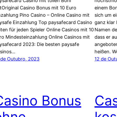
ysafecard Casino mit tollen Boni
höchstmög
tOriginal Casino Bonus mit 10 Euro
einem Bon
nzahlung Pino Casino – Online Casino mit
sich um ei
ysafe Einzahlung Top paysafecard Casino
ganz klar
iten für jeden Spieler Online Casinos mit 10
Namen des
ro Mindesteinzahlung Online Casinos mit
dass er a
ysafecard 2023: Die besten paysafe
angeboten
sinos…
heißen. W
 de Outubro, 2023
12 de Out
Casino Bonus
Cas
ohne
kos