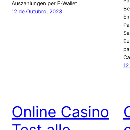
Pa
Auszahlungen per E-Wallet…
Be
12 de Outubro, 2023
Ei
Pa
Se
Eu
pa
Ca
12
Online Casino
Test alle