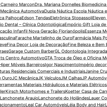
a Carneiro Marcon
Dra. Mariana Dornelles Biomedicina
 Mecânica Automotiva
Dupla Náutica Escola Náutica 
ca Palhoça
Edson Tendas
Eletrônica Stopassoli
Eleven
io Dental – Clínica Odontológica
Empório Gift Loja de
cação Infanfil Nova Geração Florianópolis
Essenza M
sculina
Farache Martelinho de Ouro
Farmácia Mais P
Leve
Fina Decor Loja de Decoração
Fine Beleza e Bem 
raes
Garage Custom Barber
GL Odontologia Integrad
ts Centro Automotivo
GTA Troca de Óleo e Oficina M
Hiper Móveis Barreiros
Igor Nascimento
Império deco
nturas Residenciais Comerciais e Industriais
Janine Cr
e Ouro
JC Mecânica
JK Veículos
JM Calhas
JP Automóv
erramentas Materiais Hidráulicos e Materiais Elétricos
ler
Kirsch Motorhomes e Trailers
Koetter Casa de Car
Lanchonete Araujo
Lanchonete do Holândes
Lauer Co
tacionamento
Leal Car Automóveis
Léia Body and Hair