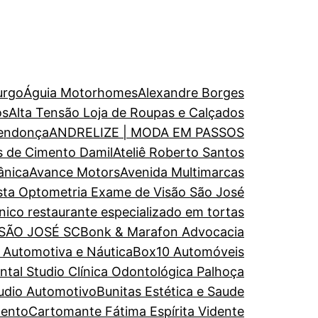
urgo
Águia Motorhomes
Alexandre Borges
os
Alta Tensão Loja de Roupas e Calçados
endonça
ANDRELIZE | MODA EM PASSOS
s de Cimento Damil
Ateliê Roberto Santos
ânica
Avance Motors
Avenida Multimarcas
ista Optometria Exame de Visão São José
nico restaurante especializado em tortas
 SÃO JOSÉ SC
Bonk & Marafon Advocacia
a Automotiva e Náutica
Box10 Automóveis
al Studio Clínica Odontológica Palhoça
udio Automotivo
Bunitas Estética e Saude
mento
Cartomante Fátima Espírita Vidente