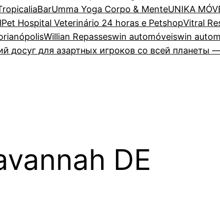
TropicaliaBar
Umma Yoga Corpo & Mente
UNIKA MÓV
lPet Hospital Veterinário 24 horas e Petshop
Vitral R
lorianópolis
Willian Repasses
win automóveis
win autom
 досуг для азартных игроков со всей планеты —
avannah DE