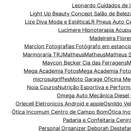
Leonardo Cuidados de I
Light Up Beauty Concept Salão de Belez
Lize Diva Moda e Estética
LR Pneus Auto C
Lucimere Hipnoterapia Acupun
Madeireira Flore
Marcion Fotografias Fotógrafo em estanci
Marmoraria TRJ
Matheus
Matheus
Matheus 
Maycon Becker Cia das Ferragens
M
Mega Academia Fotos
Mega Academia Foto
microsulgriffes
Moto Garage Oficina Me
Noia Couros
Nutrição Esportiva e Perform
Omega Auto Mecânica Diesel 
Orlecell Eletronicos Android e apple
Osnildo Ve
Ótica Incomum Centro de Campo Bom
Ótica In
Padaria e Confeitaria Cenir
Personal Organizer Deborah Destefa