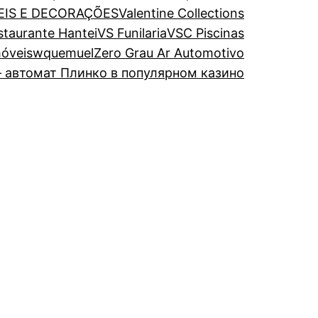
EIS E DECORAÇÕES
Valentine Collections
estaurante Hantei
VS Funilaria
VSC Piscinas
óveis
wquemuel
Zero Grau Ar Automotivo
 автомат Плинко в популярном казино