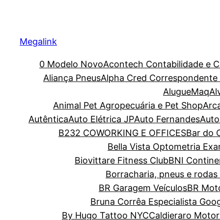
Megalink
0 Modelo Novo
Acontech Contabilidade e C
Aliança Pneus
Alpha Cred Correspondente C
AlugueMaq
Al
Animal Pet Agropecuária e Pet Shop
Arc
Autêntica
Auto Elétrica JP
Auto Fernandes
Auto
B232 COWORKING E OFFICES
Bar do O
Bella Vista Optometria Ex
Biovittare Fitness Club
BNI Contine
Borracharia, pneus e rodas 
BR Garagem Veículos
BR Moto
Bruna Corrêa Especialista Goo
By Hugo Tattoo NYC
Caldieraro Motor