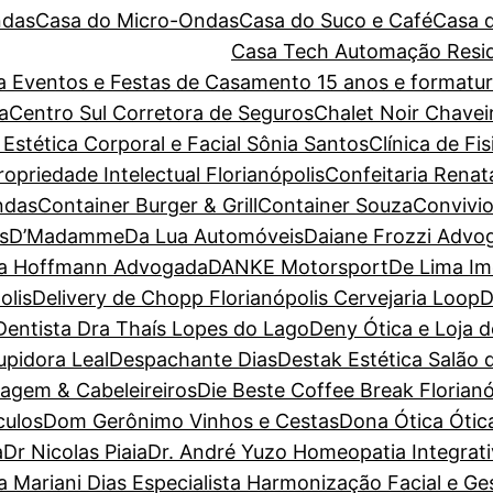
ndas
Casa do Micro-Ondas
Casa do Suco e Café
Casa 
Casa Tech Automação Resid
ara Eventos e Festas de Casamento 15 anos e forma
a
Centro Sul Corretora de Seguros
Chalet Noir
Chavei
 Estética Corporal e Facial Sônia Santos
Clínica de Fi
priedade Intelectual Florianópolis
Confeitaria Renat
ndas
Container Burger & Grill
Container Souza
Convivio
s
D’Madamme
Da Lua Automóveis
Daiane Frozzi Advo
la Hoffmann Advogada
DANKE Motorsport
De Lima Im
olis
Delivery de Chopp Florianópolis Cervejaria Loop
D
Dentista Dra Thaís Lopes do Lago
Deny Ótica e Loja 
pidora Leal
Despachante Dias
Destak Estética Salão 
magem & Cabeleireiros
Die Beste Coffee Break Florianó
culos
Dom Gerônimo Vinhos e Cestas
Dona Ótica Ótica
a
Dr Nicolas Piaia
Dr. André Yuzo Homeopatia Integrat
a Mariani Dias Especialista Harmonização Facial e G