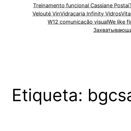
Treinamento funcional Cassiane Postai
Velouté Vin
Vidraçaria Infinity Vidros
Vita
W12 comunicação visual
We like f
Захватывающий
Etiqueta:
bgcs