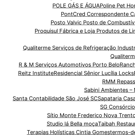
POLE GÁS E ÁGUA
Poline Pet H
PontCred Correspondente Cai
Posto Valvic Posto de Combustív
Proquisul Fábrica e Loja Produtos de 
Qualiterme Serviços de Refrigeração Indus
Qualiterm
R & M Serviços Automotivos Porto Belo
Ranch
Reitz Institute
Residencial Sênior Lucília Locks
RMM Repass
Sabini Ambientes –
Santa Contabilidade São José SC
Sapataria Cas
SG Consórcio
Sítio Monte Frederico Nova Trent
Studio lá Bella moça
Taibah Restau
Terapias Holísticas Cintia Gomes
termos-d