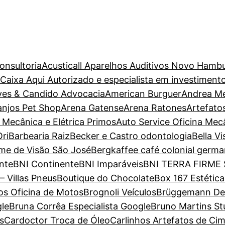
onsultoria
Acusticall Aparelhos Auditivos Novo Hamb
aixa Aqui Autorizado e especialista em investiment
ves & Candido Advocacia
American Burguer
Andrea M
anjos Pet Shop
Arena Gatense
Arena Ratones
Artefato
 Mecânica e Elétrica Primos
Auto Service Oficina Mec
ri
Barbearia Raiz
Becker e Castro odontologia
Bella V
ame de Visão São José
Bergkaffee café colonial germa
nte
BNI Continente
BNI Imparáveis
BNI TERRA FIRME
– Villas Pneus
Boutique do Chocolate
Box 167 Estétic
s Oficina de Motos
Brognoli Veículos
Brüggemann Dent
gle
Bruna Corrêa Especialista Google
Bruno Martins St
s
Cardoctor Troca de Óleo
Carlinhos Artefatos de Ci