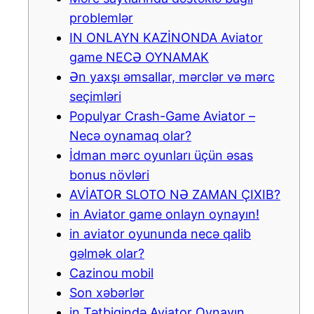
problemlər
IN ONLAYN KAZİNONDA Aviator
game NECƏ OYNAMAK
Ən yaxşı əmsallar, mərclər və mərc
seçimləri
Populyar Crash-Game Aviator –
Necə oynamaq olar?
İdman mərc oyunları üçün əsas
bonus növləri
AVİATOR SLOTO NƏ ZAMAN ÇIXIB?
in Aviator game onlayn oynayın!
in aviator oyununda necə qalib
gəlmək olar?
Cazinou mobil
Son xəbərlər
in Tətbiqində Aviator Oynayın