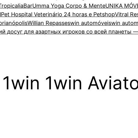
TropicaliaBar
Umma Yoga Corpo & Mente
UNIKA MÓV
lPet Hospital Veterinário 24 horas e Petshop
Vitral R
lorianópolis
Willian Repasses
win automóveis
win autom
 досуг для азартных игроков со всей планеты —
 1win 1win Aviat