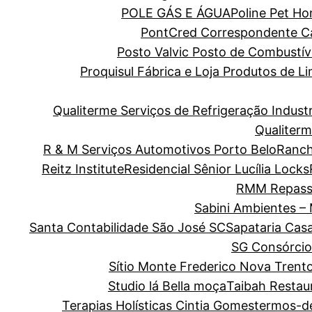
POLE GÁS E ÁGUA
Poline Pet H
PontCred Correspondente Cai
Posto Valvic Posto de Combustív
Proquisul Fábrica e Loja Produtos de 
Qualiterme Serviços de Refrigeração Indus
Qualiterm
R & M Serviços Automotivos Porto Belo
Ranch
Reitz Institute
Residencial Sênior Lucília Locks
RMM Repass
Sabini Ambientes –
Santa Contabilidade São José SC
Sapataria Cas
SG Consórcio
Sítio Monte Frederico Nova Trent
Studio lá Bella moça
Taibah Restau
Terapias Holísticas Cintia Gomes
termos-d