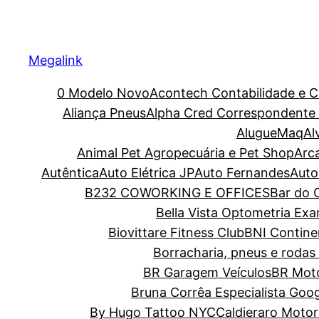
Megalink
0 Modelo Novo
Acontech Contabilidade e C
Aliança Pneus
Alpha Cred Correspondente C
AlugueMaq
Al
Animal Pet Agropecuária e Pet Shop
Arc
Autêntica
Auto Elétrica JP
Auto Fernandes
Auto
B232 COWORKING E OFFICES
Bar do O
Bella Vista Optometria Ex
Biovittare Fitness Club
BNI Contine
Borracharia, pneus e rodas 
BR Garagem Veículos
BR Moto
Bruna Corrêa Especialista Goo
By Hugo Tattoo NYC
Caldieraro Motor