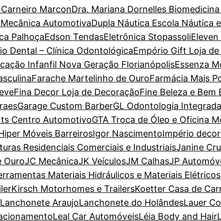
a Carneiro Marcon
Dra. Mariana Dornelles Biomedicina
 Mecânica Automotiva
Dupla Náutica Escola Náutica 
ca Palhoça
Edson Tendas
Eletrônica Stopassoli
Eleven
io Dental – Clínica Odontológica
Empório Gift Loja de
cação Infanfil Nova Geração Florianópolis
Essenza M
sculina
Farache Martelinho de Ouro
Farmácia Mais P
Leve
Fina Decor Loja de Decoração
Fine Beleza e Bem 
raes
Garage Custom Barber
GL Odontologia Integrad
ts Centro Automotivo
GTA Troca de Óleo e Oficina M
Hiper Móveis Barreiros
Igor Nascimento
Império deco
nturas Residenciais Comerciais e Industriais
Janine Cr
e Ouro
JC Mecânica
JK Veículos
JM Calhas
JP Automóv
erramentas Materiais Hidráulicos e Materiais Elétricos
ler
Kirsch Motorhomes e Trailers
Koetter Casa de Car
Lanchonete Araujo
Lanchonete do Holândes
Lauer Co
tacionamento
Leal Car Automóveis
Léia Body and Hair