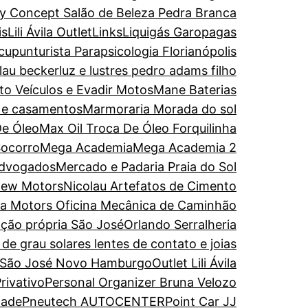
y Concept Salão de Beleza Pedra Branca
is
Lili Ávila Outlet
Links
Liquigás Garopagas
upunturista Parapsicologia Florianópolis
olau becker
luz e lustres pedro adams filho
to Veículos e Evadir Motos
Mane Baterias
s e casamentos
Marmoraria Morada do sol
De Óleo
Max Oil Troca De Óleo Forquilinha
Socorro
Mega Academia
Mega Academia 2
Advogados
Mercado e Padaria Praia do Sol
ew Motors
Nicolau Artefatos de Cimento
ira Motors Oficina Mecânica de Caminhão
ação própria São José
Orlando Serralheria
de grau solares lentes de contato e joias
 São José Novo Hamburgo
Outlet Lili Ávila
rivativo
Personal Organizer Bruna Velozo
dade
Pneutech AUTOCENTER
Point Car JJ