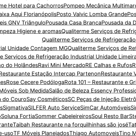
ome Hotel para Cachorros
Pompeo Mecânica Multimar
xa Aqui Florianópolis
Posto Valvic Lomba Grande
Pos
eis GNV Triângulo
Pousada Casa Branca
Pousada da D
Limpeza Higiene e aromas
Qualiterme Serviços de Refri
Qualiterme Serviços de Refrigeraçã
trial Unidade Contagem MG
Qualiterme Serviços de Ref
e Serviços de Refrigeração Industrial Unidade Limeir
o do Holândes
Ravi Mini Mercado
RE Calhas e Rufos
R
Restaurante Estação Intercap Partenon
Restaurante V
es
Rose Cecere Podóloga
Rota 101 – Restaurante e Gri
 Móveis Sob Medida
Salão de Beleza Essency Professi
a do Couro
Say Cosméticos
SC Peças de Injeção Eletr
s
Sigmativa
SILFER Auto Service
SimCar Automóveis
S
o
Soluna Fortia
Sommer Cabeleireiros
Soul Resto Bar
St
rante
Taibah Restaurante na forquilhinhas são josé
Ta
e-uso
TF Móveis Planejados
Thiago Automoveis
Tino M