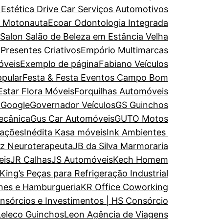
 Estética
Drive Car Serviços Automotivos
e Motonauta
Ecoar Odontologia Integrada
 Salon Salão de Beleza em Estância Velha
 Presentes Criativos
Empório Multimarcas
óveis
Exemplo de página
Fabiano Veículos
opular
Festa & Festa Eventos Campo Bom
Estar
Flora Móveis
Forquilhas Automóveis
a
Google
Governador Veículos
GS Guinchos
ecânica
Gus Car Automóveis
GUTO Motos
rações
Inédita Kasa móveis
Ink Ambientes
uz Neuroterapeuta
JB da Silva Marmoraria
eis
JR Calhas
JS Automóveis
Kech Homem
King’s Peças para Refrigeração Industrial
nes e Hamburgueria
KR Office Coworking
nsórcios e Investimentos | HS Consórcio
Leleco Guinchos
Leon Agência de Viagens