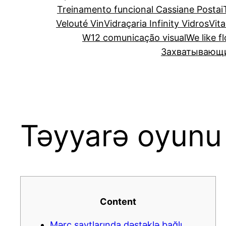
Treinamento funcional Cassiane Postai
Velouté Vin
Vidraçaria Infinity Vidros
Vita
W12 comunicação visual
We like f
Захватывающий
Təyyarə oyunu
Content
Mərc saytlarında dəstəklə bağlı