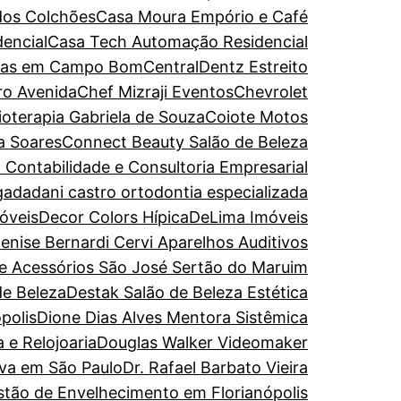
dos Colchões
Casa Moura Empório e Café
encial
Casa Tech Automação Residencial
turas em Campo Bom
CentralDentz Estreito
ro Avenida
Chef Mizraji Eventos
Chevrolet
sioterapia Gabriela de Souza
Coiote Motos
a Soares
Connect Beauty Salão de Beleza
 Contabilidade e Consultoria Empresarial
gada
dani castro ortodontia especializada
óveis
Decor Colors Hípica
DeLima Imóveis
enise Bernardi Cervi Aparelhos Auditivos
de Acessórios São José Sertão do Maruim
de Beleza
Destak Salão de Beleza Estética
polis
Dione Dias Alves Mentora Sistêmica
 e Relojoaria
Douglas Walker Videomaker
iva em São Paulo
Dr. Rafael Barbato Vieira
estão de Envelhecimento em Florianópolis