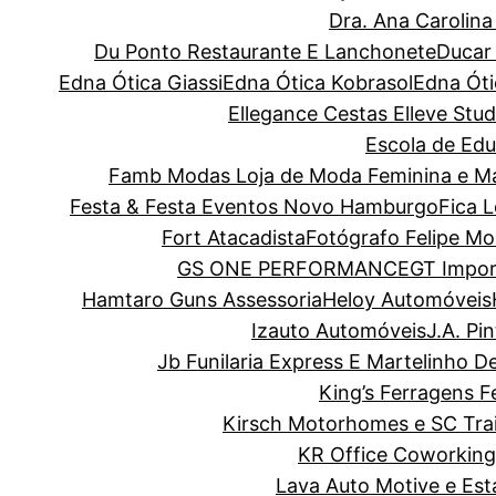
Dra. Ana Carolin
Du Ponto Restaurante E Lanchonete
Ducar
Edna Ótica Giassi
Edna Ótica Kobrasol
Edna Óti
Ellegance Cestas
Elleve Stud
Escola de Edu
Famb Modas Loja de Moda Feminina e Ma
Festa & Festa Eventos Novo Hamburgo
Fica 
Fort Atacadista
Fotógrafo Felipe Mo
GS ONE PERFORMANCE
GT Impor
Hamtaro Guns Assessoria
Heloy Automóveis
Izauto Automóveis
J.A. Pi
Jb Funilaria Express E Martelinho D
King’s Ferragens F
Kirsch Motorhomes e SC Trai
KR Office Coworking
Lava Auto Motive e Es