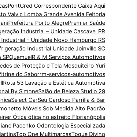
cas
PontCred Correspondente Caixa Aqui
to Valvic Lomba Grande Avenida Feitoria
ani
Prefeitura Porto Alegre
Premier Saúde
geração Industrial – Unidade Cascavel PR
o Industrial – Unidade Novo Hamburgo RS
rigeração Industrial Unidade Joinville SC
a SP
Quemuel
R & M Serviços Automotivos
edes de Proteção e Tela Mosquiteiro Yuri
itrine do Sabor
rm-servicos-automotivos
ll
Rota 53 Lavação e Estética Automotiva
onal By Simone
Salão de Beleza Studio 29
ônica
Select Car
Seu Cardoso Parrilla & Bar
imonetto Móveis Sob Medida Alto Padrão
einer Ótica ótica no estreito Florianópolis
tiane Pacenko Odontologia Especializada
artins
Top One Multimarcas
Toque Divino