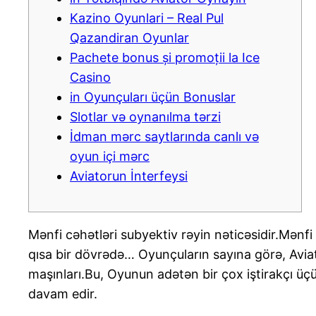
Kazino Oyunlari – Real Pul
Qazandiran Oyunlar
Pachete bonus și promoții la Ice
Casino
in Oyunçuları üçün Bonuslar
Slotlar və oynanılma tərzi
İdman mərc saytlarında canlı və
oyun içi mərc
Aviatorun İnterfeysi
Mənfi cəhətləri subyektiv rəyin nəticəsidir.Mənfi
qısa bir dövrədə… Oyunçuların sayına görə, Aviat
maşınları.Bu, Oyunun adətən bir çox iştirakçı üç
davam edir.