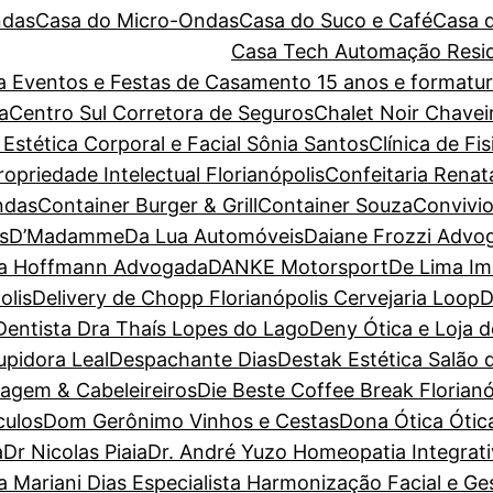
ndas
Casa do Micro-Ondas
Casa do Suco e Café
Casa 
Casa Tech Automação Resid
ara Eventos e Festas de Casamento 15 anos e forma
a
Centro Sul Corretora de Seguros
Chalet Noir
Chavei
 Estética Corporal e Facial Sônia Santos
Clínica de Fi
priedade Intelectual Florianópolis
Confeitaria Renat
ndas
Container Burger & Grill
Container Souza
Convivio
s
D’Madamme
Da Lua Automóveis
Daiane Frozzi Advo
la Hoffmann Advogada
DANKE Motorsport
De Lima Im
olis
Delivery de Chopp Florianópolis Cervejaria Loop
D
Dentista Dra Thaís Lopes do Lago
Deny Ótica e Loja 
pidora Leal
Despachante Dias
Destak Estética Salão 
magem & Cabeleireiros
Die Beste Coffee Break Florianó
culos
Dom Gerônimo Vinhos e Cestas
Dona Ótica Ótica
a
Dr Nicolas Piaia
Dr. André Yuzo Homeopatia Integrat
a Mariani Dias Especialista Harmonização Facial e G