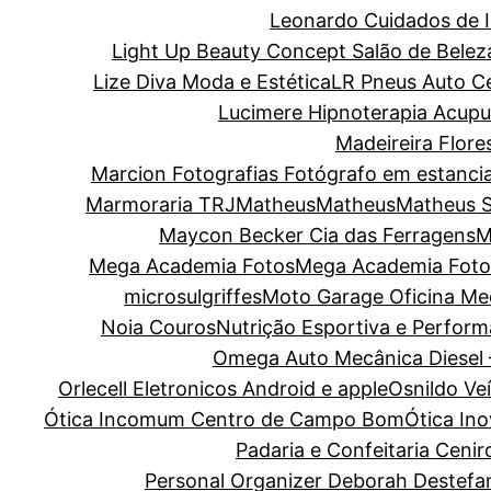
Leonardo Cuidados de I
Light Up Beauty Concept Salão de Belez
Lize Diva Moda e Estética
LR Pneus Auto C
Lucimere Hipnoterapia Acupun
Madeireira Flore
Marcion Fotografias Fotógrafo em estanci
Marmoraria TRJ
Matheus
Matheus
Matheus 
Maycon Becker Cia das Ferragens
M
Mega Academia Fotos
Mega Academia Foto
microsulgriffes
Moto Garage Oficina Me
Noia Couros
Nutrição Esportiva e Perform
Omega Auto Mecânica Diesel 
Orlecell Eletronicos Android e apple
Osnildo Ve
Ótica Incomum Centro de Campo Bom
Ótica In
Padaria e Confeitaria Cenir
Personal Organizer Deborah Destefa