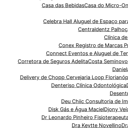
Casa das Bebidas
Casa do Micro-O
Celebra Hall Aluguel de Espaço p
Centraldentz Palhoç
Clínica de
Conex Registro de Marcas Pro
Connect Eventos e Aluguel de Te
Corretora de Seguros Adelita
Costa Seminovo
Danie
Delivery de Chopp Cervejaria Loop Florianóp
Denteriso Clínica Odontológica
Desentu
Deu Chiic Consultoria de I
Disk Gás e Água Maciel
Djony Veí
Dr Leonardo Pinheiro Fisioterapeut
Dra Keytte Novellino
Dr