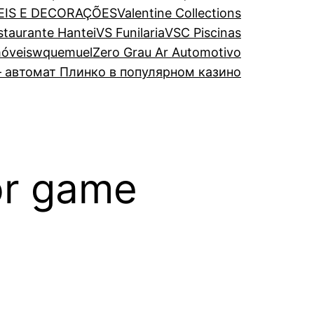
EIS E DECORAÇÕES
Valentine Collections
estaurante Hantei
VS Funilaria
VSC Piscinas
óveis
wquemuel
Zero Grau Ar Automotivo
 автомат Плинко в популярном казино
or game