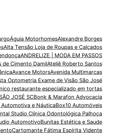
urgo
Águia Motorhomes
Alexandre Borges
os
Alta Tensão Loja de Roupas e Calçados
endonça
ANDRELIZE | MODA EM PASSOS
s de Cimento Damil
Ateliê Roberto Santos
ânica
Avance Motors
Avenida Multimarcas
ista Optometria Exame de Visão São José
nico restaurante especializado em tortas
 SÃO JOSÉ SC
Bonk & Marafon Advocacia
a Automotiva e Náutica
Box10 Automóveis
al Studio Clínica Odontológica Palhoça
udio Automotivo
Bunitas Estética e Saude
mento
Cartomante Fátima Espírita Vidente