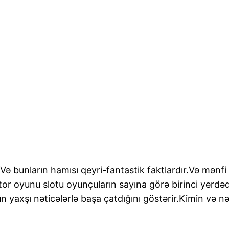
 Və bunların hamısı qeyri-fantastik faktlardır.Və mənfi
or oyunu slotu oyunçuların sayına görə birinci yerdəd
ün yaxşı nəticələrlə başa çatdığını göstərir.Kimin və 