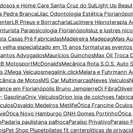
dosos e Home Care Santa Cruz do Sul
Light Up Beaut
a Pedra Branca
Lilac Odontologia Estética Florianópol
enter
LR Pneus e Borracharia
Lucimere Hipnoterapia Ac
turista Parapsicologia Florianópolis
luz e lustres nic
sta Casas Pré Fabricadas
Madeireira Madepag
Mais Au
a velha especializado em 15 anos formaturas evento
Santos Advogados
Maurícios Guinchos
Max Oil Troca 
B Motosport
McDonald’s
Mecânica Rota S.O.S. Auto 
s 2
Mega Veículos
megalink.click
Melara e Fuhrmann 
cânica de Motos
MS Car Multimarcas
Neves Veículos
N
ance em Florianópolis Bruno Jempierre
Oi Fibra
Olive
– Gasolina
Onix Veículos
Orion loja de colchoes fabric
ículos
Osvaldo Medeiros Metlife
Ótica Francine Óculos 
ove
Ótica Novo Hamburgo ONH Gomes Portinho
Ótica
o
Padaria paulistana palhoça
Paraíso Privativo
Paraiso P
nis
Pet Shop Plupet
pilates fit center
pliticas de privaci