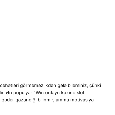
 cəhətləri görməməzlikdən gələ bilərsiniz, çünki
ir. Ən populyar 1Win onlayn kazino slot
nə qədər qazandığı bilinmir, amma motivasiya