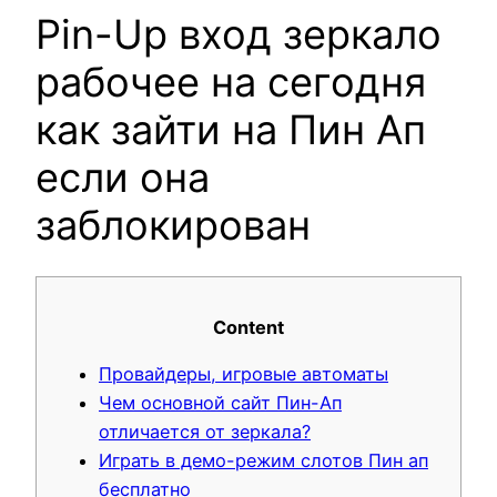
Pin-Up вход зеркало
рабочее на сегодня
как зайти на Пин Ап
если она
заблокирован
Content
Провайдеры, игровые автоматы
Чем основной сайт Пин-Ап
отличается от зеркала?
Играть в демо-режим слотов Пин ап
бесплатно