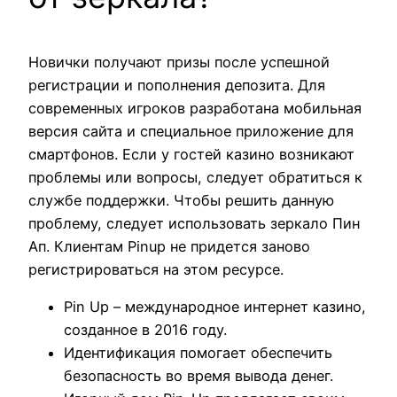
Новички получают призы после успешной
регистрации и пополнения депозита. Для
современных игроков разработана мобильная
версия сайта и специальное приложение для
смартфонов. Если у гостей казино возникают
проблемы или вопросы, следует обратиться к
службе поддержки. Чтобы решить данную
проблему, следует использовать зеркало Пин
Ап. Клиентам Pinup не придется заново
регистрироваться на этом ресурсе.
Pin Up – международное интернет казино,
созданное в 2016 году.
Идентификация помогает обеспечить
безопасность во время вывода денег.