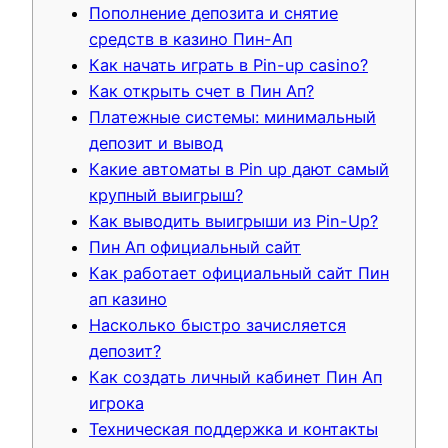
Пополнение депозита и снятие
средств в казино Пин-Ап
Как начать играть в Pin-up casino?
Как открыть счет в Пин Ап?
Платежные системы: минимальный
депозит и вывод
Какие автоматы в Pin up дают самый
крупный выигрыш?
Как выводить выигрыши из Pin-Up?
Пин Ап официальный сайт
Как работает официальный сайт Пин
ап казино
Насколько быстро зачисляется
депозит?
Как создать личный кабинет Пин Ап
игрока
Техническая поддержка и контакты