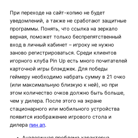
При переходе на сайт-копию не будет
уведомлений, а также не сработают защитные
программы. Понять, что ссылка на зеркало
верная, поможет только беспрепятственный
вход в личный кабинет – игроку не нужно
заново регистрироваться. Среди клиентов
игорного клуба Pin Up есть много почитателей
карточной игры блэкджек. Для победы
геймеру необходимо набрать сумму в 21 очко
(или максимальную близкую к ней), но при
этом количество очков должно быть больше,
чем у дилера. После этого на экране
стационарного или мобильного устройства
появится изображение игрового стола и
дилера
пин ап
.
Аналогичная проблема характерна