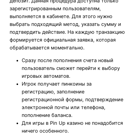
депозит. Данная процедура доступна только
зарегистрированным пользователям,
выполняется в кабинете. Для этого нужно
выбрать подходящий метод, указать сумму и
подтвердить действие. На каждую транзакцию
формируется официальная заявка, которая
обрабатывается моментально.
Сразу после пополнения счета новый
пользователь сможет перейти к выбору
игровых автоматов.
Игрок получает пинкоины за
регистрацию, заполнение
регистрационной формы, подтверждение
электронной почты или телефона,
пополнение баланса.
Для игры в Pin Up казино не понадобится
ничего особенного.