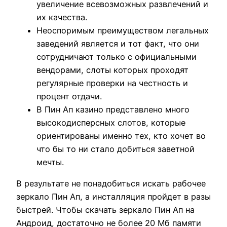
увеличение всевозможных развлечений и
их качества.
Неоспоримым преимуществом легальных
заведений является и тот факт, что они
сотрудничают только с официальными
вендорами, слоты которых проходят
регулярные проверки на честность и
процент отдачи.
В Пин Ап казино представлено много
высокодисперсных слотов, которые
ориентированы именно тех, кто хочет во
что бы то ни стало добиться заветной
мечты.
В результате не понадобиться искать рабочее
зеркало Пин Ап, а инсталляция пройдет в разы
быстрей. Чтобы скачать зеркало Пин Ап на
Андроид, достаточно не более 20 Мб памяти