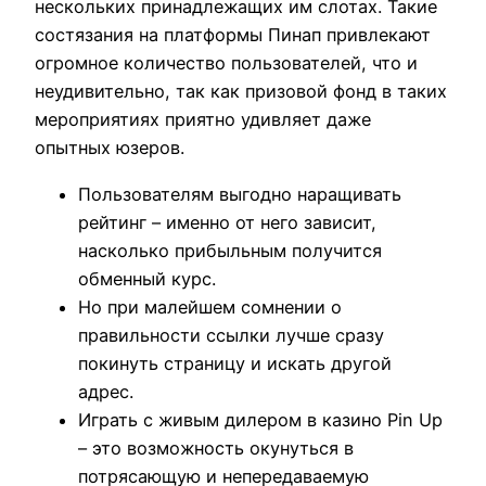
нескольких принадлежащих им слотах. Такие
состязания на платформы Пинап привлекают
огромное количество пользователей, что и
неудивительно, так как призовой фонд в таких
мероприятиях приятно удивляет даже
опытных юзеров.
Пользователям выгодно наращивать
рейтинг – именно от него зависит,
насколько прибыльным получится
обменный курс.
Но при малейшем сомнении о
правильности ссылки лучше сразу
покинуть страницу и искать другой
адрес.
Играть с живым дилером в казино Pin Up
– это возможность окунуться в
потрясающую и непередаваемую