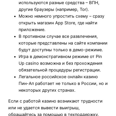
используются разные средства – ВПН,
другие браузеры (например, Tor).
Можно немного упростить схему – сразу
открыть магазин App Store, где найти
приложение.
В противном случае все развлечения,
которые представлены на сайте компании
будут доступны только в демо-режиме.
Игра в демонстративном режиме от Pin
Up casino возможна и без прохождения
обязательной процедуры регистрации.
Легальное российское онлайн казино
Пин-Ап работает не только в России, но и
некоторых других странах.
Если с работой казино возникают трудности
или не удается вывести выигрыш,
обращайтесь за помощью в техподдержку.