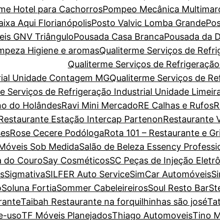
ome Hotel para Cachorros
Pompeo Mecânica Multimar
xa Aqui Florianópolis
Posto Valvic Lomba Grande
Pos
eis GNV Triângulo
Pousada Casa Branca
Pousada da D
Limpeza Higiene e aromas
Qualiterme Serviços de Refri
Qualiterme Serviços de Refrigeraçã
trial Unidade Contagem MG
Qualiterme Serviços de Ref
e Serviços de Refrigeração Industrial Unidade Limeir
o do Holândes
Ravi Mini Mercado
RE Calhas e Rufos
R
Restaurante Estação Intercap Partenon
Restaurante V
es
Rose Cecere Podóloga
Rota 101 – Restaurante e Gri
 Móveis Sob Medida
Salão de Beleza Essency Professi
a do Couro
Say Cosméticos
SC Peças de Injeção Eletr
s
Sigmativa
SILFER Auto Service
SimCar Automóveis
S
o
Soluna Fortia
Sommer Cabeleireiros
Soul Resto Bar
St
rante
Taibah Restaurante na forquilhinhas são josé
Ta
e-uso
TF Móveis Planejados
Thiago Automoveis
Tino M