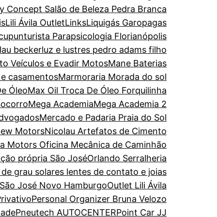
y Concept Salão de Beleza Pedra Branca
is
Lili Ávila Outlet
Links
Liquigás Garopagas
upunturista Parapsicologia Florianópolis
olau becker
luz e lustres pedro adams filho
to Veículos e Evadir Motos
Mane Baterias
s e casamentos
Marmoraria Morada do sol
De Óleo
Max Oil Troca De Óleo Forquilinha
Socorro
Mega Academia
Mega Academia 2
Advogados
Mercado e Padaria Praia do Sol
ew Motors
Nicolau Artefatos de Cimento
ira Motors Oficina Mecânica de Caminhão
ação própria São José
Orlando Serralheria
de grau solares lentes de contato e joias
 São José Novo Hamburgo
Outlet Lili Ávila
rivativo
Personal Organizer Bruna Velozo
dade
Pneutech AUTOCENTER
Point Car JJ