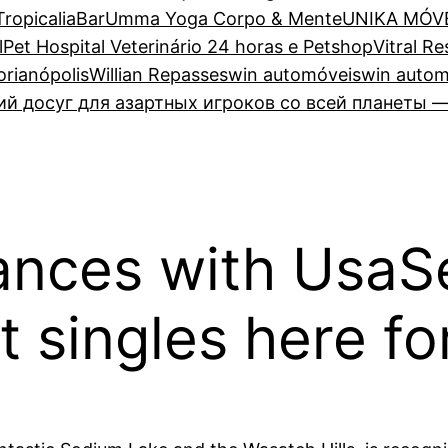
TropicaliaBar
Umma Yoga Corpo & Mente
UNIKA MÓV
lPet Hospital Veterinário 24 horas e Petshop
Vitral R
lorianópolis
Willian Repasses
win automóveis
win autom
 досуг для азартных игроков со всей планеты —
ances with UsaS
 singles here fo