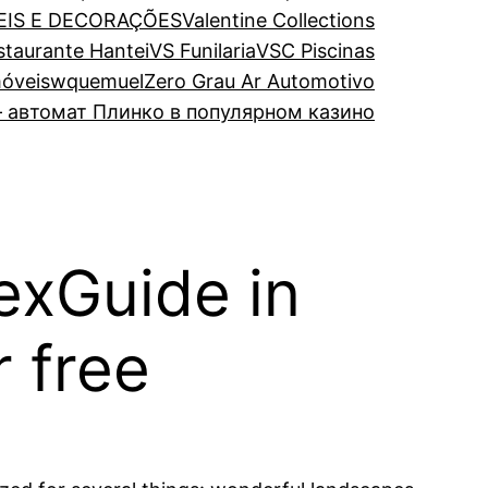
EIS E DECORAÇÕES
Valentine Collections
estaurante Hantei
VS Funilaria
VSC Piscinas
óveis
wquemuel
Zero Grau Ar Automotivo
 автомат Плинко в популярном казино
exGuide in
r free