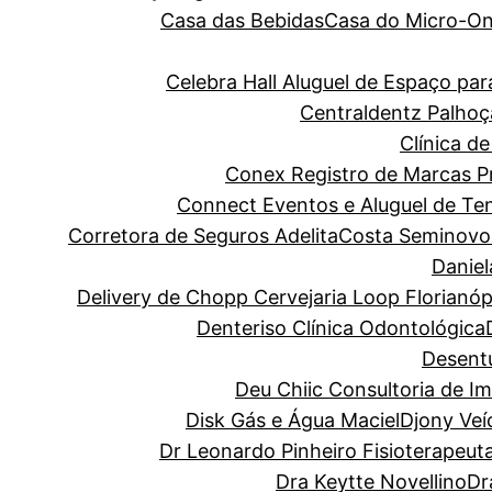
Casa das Bebidas
Casa do Micro-O
Celebra Hall Aluguel de Espaço p
Centraldentz Palhoç
Clínica de
Conex Registro de Marcas Pro
Connect Eventos e Aluguel de Te
Corretora de Seguros Adelita
Costa Seminovo
Danie
Delivery de Chopp Cervejaria Loop Florianóp
Denteriso Clínica Odontológica
Desentu
Deu Chiic Consultoria de I
Disk Gás e Água Maciel
Djony Veí
Dr Leonardo Pinheiro Fisioterapeut
Dra Keytte Novellino
Dr