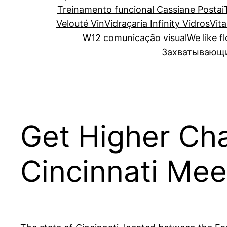
Treinamento funcional Cassiane Postai
Velouté Vin
Vidraçaria Infinity Vidros
Vita
W12 comunicação visual
We like f
Захватывающий
Get Higher Ch
Cincinnati Meet