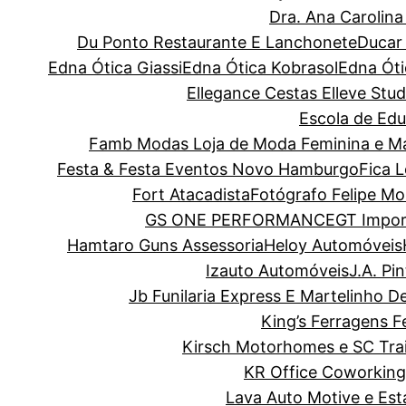
Dra. Ana Carolin
Du Ponto Restaurante E Lanchonete
Ducar
Edna Ótica Giassi
Edna Ótica Kobrasol
Edna Óti
Ellegance Cestas
Elleve Stud
Escola de Edu
Famb Modas Loja de Moda Feminina e Ma
Festa & Festa Eventos Novo Hamburgo
Fica 
Fort Atacadista
Fotógrafo Felipe Mo
GS ONE PERFORMANCE
GT Impor
Hamtaro Guns Assessoria
Heloy Automóveis
Izauto Automóveis
J.A. Pi
Jb Funilaria Express E Martelinho D
King’s Ferragens F
Kirsch Motorhomes e SC Trai
KR Office Coworking
Lava Auto Motive e Es