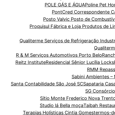
POLE GÁS E ÁGUA
Poline Pet H
PontCred Correspondente Cai
Posto Valvic Posto de Combustív
Proquisul Fábrica e Loja Produtos de 
Qualiterme Serviços de Refrigeração Indus
Qualiterm
R & M Serviços Automotivos Porto Belo
Ranch
Reitz Institute
Residencial Sênior Lucília Locks
RMM Repass
Sabini Ambientes –
Santa Contabilidade São José SC
Sapataria Cas
SG Consórcio
Sítio Monte Frederico Nova Trent
Studio lá Bella moça
Taibah Restau
Terapias Holísticas Cintia Gomes
termos-d