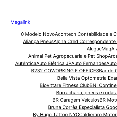
Megalink
0 Modelo Novo
Acontech Contabilidade e C
Aliança Pneus
Alpha Cred Correspondente C
AlugueMaq
Al
Animal Pet Agropecuária e Pet Shop
Arc
Autêntica
Auto Elétrica JP
Auto Fernandes
Auto
B232 COWORKING E OFFICES
Bar do O
Bella Vista Optometria Ex
Biovittare Fitness Club
BNI Contine
Borracharia, pneus e rodas 
BR Garagem Veículos
BR Moto
Bruna Corrêa Especialista Goo
By Hugo Tattoo NYC
Caldieraro Motor