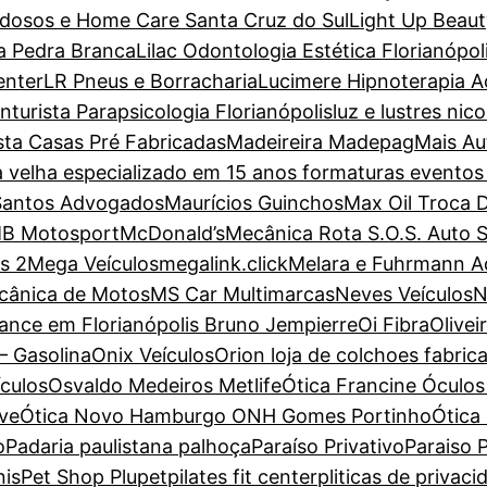
dosos e Home Care Santa Cruz do Sul
Light Up Beaut
a Pedra Branca
Lilac Odontologia Estética Florianópol
enter
LR Pneus e Borracharia
Lucimere Hipnoterapia Ac
turista Parapsicologia Florianópolis
luz e lustres nic
sta Casas Pré Fabricadas
Madeireira Madepag
Mais Au
a velha especializado em 15 anos formaturas evento
Santos Advogados
Maurícios Guinchos
Max Oil Troca 
B Motosport
McDonald’s
Mecânica Rota S.O.S. Auto 
s 2
Mega Veículos
megalink.click
Melara e Fuhrmann 
cânica de Motos
MS Car Multimarcas
Neves Veículos
N
ance em Florianópolis Bruno Jempierre
Oi Fibra
Olive
– Gasolina
Onix Veículos
Orion loja de colchoes fabric
ículos
Osvaldo Medeiros Metlife
Ótica Francine Óculos 
ove
Ótica Novo Hamburgo ONH Gomes Portinho
Ótica
o
Padaria paulistana palhoça
Paraíso Privativo
Paraiso P
nis
Pet Shop Plupet
pilates fit center
pliticas de privaci