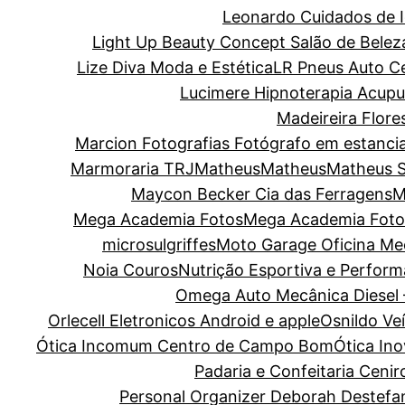
Leonardo Cuidados de I
Light Up Beauty Concept Salão de Belez
Lize Diva Moda e Estética
LR Pneus Auto C
Lucimere Hipnoterapia Acupun
Madeireira Flore
Marcion Fotografias Fotógrafo em estanci
Marmoraria TRJ
Matheus
Matheus
Matheus 
Maycon Becker Cia das Ferragens
M
Mega Academia Fotos
Mega Academia Foto
microsulgriffes
Moto Garage Oficina Me
Noia Couros
Nutrição Esportiva e Perform
Omega Auto Mecânica Diesel 
Orlecell Eletronicos Android e apple
Osnildo Ve
Ótica Incomum Centro de Campo Bom
Ótica In
Padaria e Confeitaria Cenir
Personal Organizer Deborah Destefa