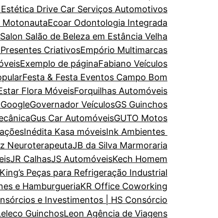
 Estética
Drive Car Serviços Automotivos
e Motonauta
Ecoar Odontologia Integrada
 Salon Salão de Beleza em Estância Velha
 Presentes Criativos
Empório Multimarcas
óveis
Exemplo de página
Fabiano Veículos
opular
Festa & Festa Eventos Campo Bom
Estar
Flora Móveis
Forquilhas Automóveis
a
Google
Governador Veículos
GS Guinchos
ecânica
Gus Car Automóveis
GUTO Motos
rações
Inédita Kasa móveis
Ink Ambientes
uz Neuroterapeuta
JB da Silva Marmoraria
eis
JR Calhas
JS Automóveis
Kech Homem
King’s Peças para Refrigeração Industrial
nes e Hamburgueria
KR Office Coworking
nsórcios e Investimentos | HS Consórcio
Leleco Guinchos
Leon Agência de Viagens