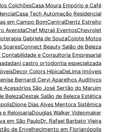
dos Colchões
Casa Moura Empório e Café
encial
Casa Tech Automação Residencial
turas em Campo Bom
CentralDentz Estreito
ro Avenida
Chef Mizraji Eventos
Chevrolet
sioterapia Gabriela de Souza
Coiote Motos
a Soares
Connect Beauty Salão de Beleza
 Contabilidade e Consultoria Empresarial
gada
dani castro ortodontia especializada
óveis
Decor Colors Hípica
DeLima Imóveis
enise Bernardi Cervi Aparelhos Auditivos
de Acessórios São José Sertão do Maruim
de Beleza
Destak Salão de Beleza Estética
polis
Dione Dias Alves Mentora Sistêmica
 e Relojoaria
Douglas Walker Videomaker
iva em São Paulo
Dr. Rafael Barbato Vieira
estão de Envelhecimento em Florianópolis