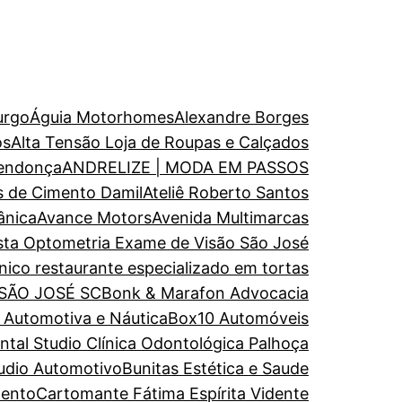
urgo
Águia Motorhomes
Alexandre Borges
os
Alta Tensão Loja de Roupas e Calçados
endonça
ANDRELIZE | MODA EM PASSOS
s de Cimento Damil
Ateliê Roberto Santos
ânica
Avance Motors
Avenida Multimarcas
ista Optometria Exame de Visão São José
nico restaurante especializado em tortas
 SÃO JOSÉ SC
Bonk & Marafon Advocacia
a Automotiva e Náutica
Box10 Automóveis
al Studio Clínica Odontológica Palhoça
udio Automotivo
Bunitas Estética e Saude
mento
Cartomante Fátima Espírita Vidente