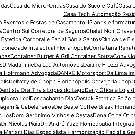
ndas
Casa do Micro-Ondas
Casa do Suco e Café
Casa 
Casa Tech Automação Resid
ara Eventos e Festas de Casamento 15 anos e forma
a
Centro Sul Corretora de Seguros
Chalet Noir
Chavei
 Estética Corporal e Facial Sônia Santos
Clínica de Fi
priedade Intelectual Florianópolis
Confeitaria Renat
ndas
Container Burger & Grill
Container Souza
Convivio
s
D’Madamme
Da Lua Automóveis
Daiane Frozzi Advo
la Hoffmann Advogada
DANKE Motorsport
De Lima Im
olis
Delivery de Chopp Florianópolis Cervejaria Loop
D
Dentista Dra Thaís Lopes do Lago
Deny Ótica e Loja 
pidora Leal
Despachante Dias
Destak Estética Salão 
magem & Cabeleireiros
Die Beste Coffee Break Florianó
culos
Dom Gerônimo Vinhos e Cestas
Dona Ótica Ótica
a
Dr Nicolas Piaia
Dr. André Yuzo Homeopatia Integrat
a Mariani Dias Especialista Harmonização Facial e G