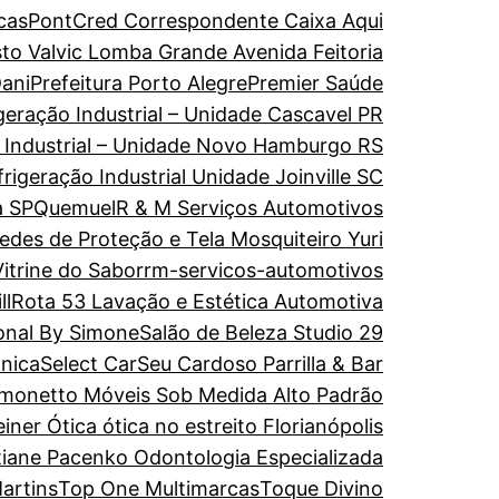
cas
PontCred Correspondente Caixa Aqui
to Valvic Lomba Grande Avenida Feitoria
ani
Prefeitura Porto Alegre
Premier Saúde
geração Industrial – Unidade Cascavel PR
o Industrial – Unidade Novo Hamburgo RS
rigeração Industrial Unidade Joinville SC
a SP
Quemuel
R & M Serviços Automotivos
edes de Proteção e Tela Mosquiteiro Yuri
itrine do Sabor
rm-servicos-automotivos
ll
Rota 53 Lavação e Estética Automotiva
onal By Simone
Salão de Beleza Studio 29
ônica
Select Car
Seu Cardoso Parrilla & Bar
imonetto Móveis Sob Medida Alto Padrão
einer Ótica ótica no estreito Florianópolis
tiane Pacenko Odontologia Especializada
artins
Top One Multimarcas
Toque Divino