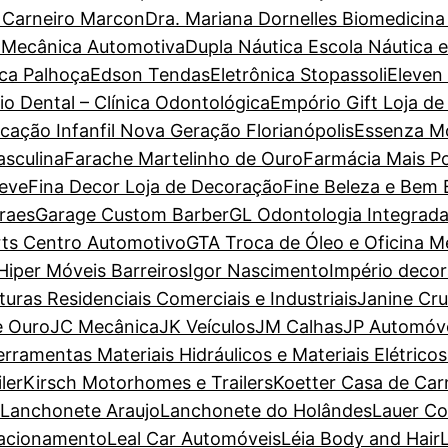
a Carneiro Marcon
Dra. Mariana Dornelles Biomedicina
 Mecânica Automotiva
Dupla Náutica Escola Náutica 
ca Palhoça
Edson Tendas
Eletrônica Stopassoli
Eleven
io Dental – Clínica Odontológica
Empório Gift Loja de
cação Infanfil Nova Geração Florianópolis
Essenza M
sculina
Farache Martelinho de Ouro
Farmácia Mais P
Leve
Fina Decor Loja de Decoração
Fine Beleza e Bem 
raes
Garage Custom Barber
GL Odontologia Integrad
ts Centro Automotivo
GTA Troca de Óleo e Oficina M
Hiper Móveis Barreiros
Igor Nascimento
Império deco
nturas Residenciais Comerciais e Industriais
Janine Cr
e Ouro
JC Mecânica
JK Veículos
JM Calhas
JP Automóv
erramentas Materiais Hidráulicos e Materiais Elétricos
ler
Kirsch Motorhomes e Trailers
Koetter Casa de Car
Lanchonete Araujo
Lanchonete do Holândes
Lauer Co
tacionamento
Leal Car Automóveis
Léia Body and Hair