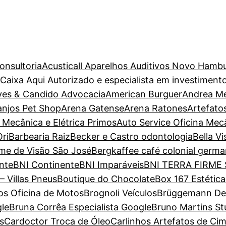
onsultoria
Acusticall Aparelhos Auditivos Novo Hamb
aixa Aqui Autorizado e especialista em investiment
ves & Candido Advocacia
American Burguer
Andrea M
anjos Pet Shop
Arena Gatense
Arena Ratones
Artefato
 Mecânica e Elétrica Primos
Auto Service Oficina Mec
ri
Barbearia Raiz
Becker e Castro odontologia
Bella V
ame de Visão São José
Bergkaffee café colonial germa
nte
BNI Continente
BNI Imparáveis
BNI TERRA FIRME
– Villas Pneus
Boutique do Chocolate
Box 167 Estétic
s Oficina de Motos
Brognoli Veículos
Brüggemann Dent
gle
Bruna Corrêa Especialista Google
Bruno Martins St
s
Cardoctor Troca de Óleo
Carlinhos Artefatos de Ci