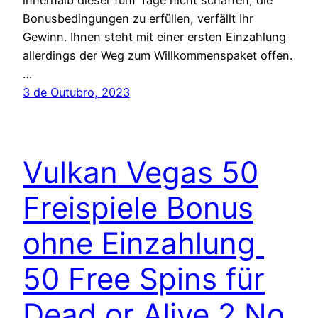
innerhalb dieser fünf Tage nicht schaffen, die
Bonusbedingungen zu erfüllen, verfällt Ihr
Gewinn. Ihnen steht mit einer ersten Einzahlung
allerdings der Weg zum Willkommenspaket offen.
…
3 de Outubro, 2023
Vulkan Vegas 50
Freispiele Bonus
ohne Einzahlung ️
50 Free Spins für
Dead or Alive 2 No