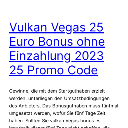
Vulkan Vegas 25
Euro Bonus ohne
Einzahlung 2023
25 Promo Code
Gewinne, die mit dem Startguthaben erzielt
werden, unterliegen den Umsatzbedingungen
des Anbieters. Das Bonusguthaben muss fünfmal
umgesetzt werden, wofür Sie fünf Tage Zeit
haben. Sollten Sie vulkan vegas bonus es