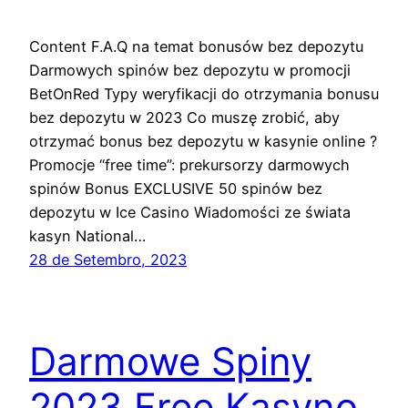
Content F.A.Q na temat bonusów bez depozytu
Darmowych spinów bez depozytu w promocji
BetOnRed Typy weryfikacji do otrzymania bonusu
bez depozytu w 2023 Co muszę zrobić, aby
otrzymać bonus bez depozytu w kasynie online ?
Promocje “free time”: prekursorzy darmowych
spinów Bonus EXCLUSIVE 50 spinów bez
depozytu w Ice Casino Wiadomości ze świata
kasyn National…
28 de Setembro, 2023
Darmowe Spiny
2023 Free Kasyno