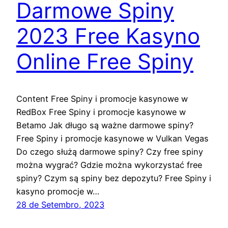
Darmowe Spiny
2023 Free Kasyno
Online Free Spiny
Content Free Spiny i promocje kasynowe w
RedBox Free Spiny i promocje kasynowe w
Betamo Jak długo są ważne darmowe spiny?
Free Spiny i promocje kasynowe w Vulkan Vegas
Do czego służą darmowe spiny? Czy free spiny
można wygrać? Gdzie można wykorzystać free
spiny? Czym są spiny bez depozytu? Free Spiny i
kasyno promocje w…
28 de Setembro, 2023