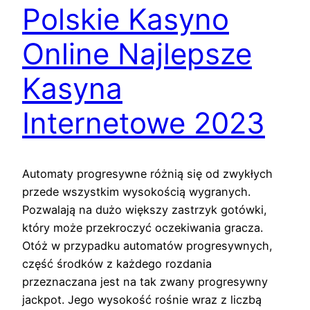
Polskie Kasyno
Online Najlepsze
Kasyna
Internetowe 2023
Automaty progresywne różnią się od zwykłych
przede wszystkim wysokością wygranych.
Pozwalają na dużo większy zastrzyk gotówki,
który może przekroczyć oczekiwania gracza.
Otóż w przypadku automatów progresywnych,
część środków z każdego rozdania
przeznaczana jest na tak zwany progresywny
jackpot. Jego wysokość rośnie wraz z liczbą