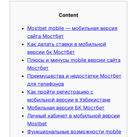
Content
Mostbet mobile — мобильная версия
сайта Мостбет
Как делать ставки в мобильной
версии бк Мостбет
Плюсы и минусы mobile версии сайта
Мостбет
Преимущества и недостатки Мостбет
для телефонов
Как пройти регистрацию с
мобильной версии в Узбекистане
Мобильная версия БК Мостбет
Личный кабинет в мобильной версии
Mostbet
Функциональные возможности mobile