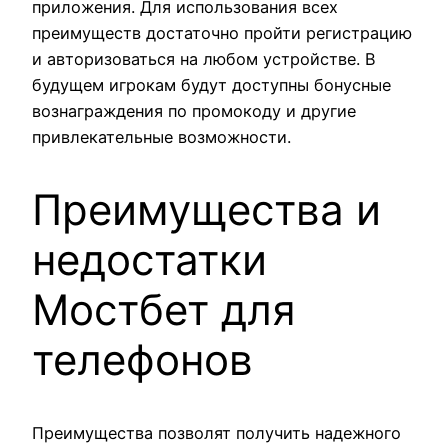
приложения. Для использования всех
преимуществ достаточно пройти регистрацию
и авторизоваться на любом устройстве. В
будущем игрокам будут доступны бонусные
вознаграждения по промокоду и другие
привлекательные возможности.
Преимущества и
недостатки
Мостбет для
телефонов
Преимущества позволят получить надежного