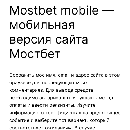
Mostbet mobile —
мобильная
версия сайта
Мостбет
Сохранить моё имя, email и адрес сайта в этом
браузере для последующих моих
комментариев. Для вывода средств
необходимо авторизоваться, указать метод
оплаты и ввести реквизиты. Изучите
информацию о коэффициентах на предстоящее
событие и выберите тот вариант, который
соответствует ожиданиям. В случае