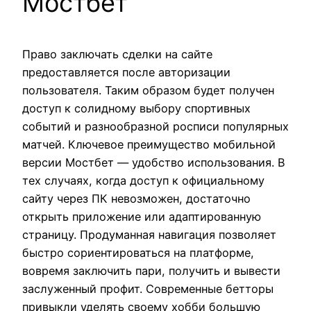
Мостбет
Право заключать сделки на сайте
предоставляется после авторизации
пользователя. Таким образом будет получен
доступ к солидному выбору спортивных
событий и разнообразной росписи популярных
матчей. Ключевое преимущество мобильной
версии Мостбет — удобство использования. В
тех случаях, когда доступ к официальному
сайту через ПК невозможен, достаточно
открыть приложение или адаптированную
страницу. Продуманная навигация позволяет
быстро сориентироваться на платформе,
вовремя заключить пари, получить и вывести
заслуженный профит. Современные бетторы
привыкли уделять своему хобби большую