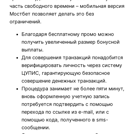
часть свободного времени – мобильная версия
Мостбет позволяет делать это без
ограничений.
Благодаря бесплатному промо можно
получить увеличенный размер бонусной
выплаты.
Для совершения транзакций понадобится
верифицировать личность через систему
ЦУПИС, гарантирующую безопасное
совершение денежных транзакций.
Процедура занимает не более пяти минут,
вновь оформленную учетную запись
потребуется подтвердить с помощью
перехода по ссылке из e-mail, или с
помощью кода, полученного в sms-
сообщении.