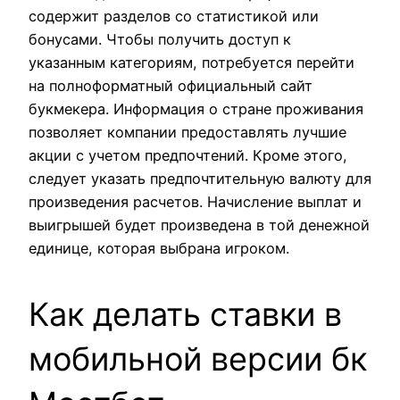
содержит разделов со статистикой или
бонусами. Чтобы получить доступ к
указанным категориям, потребуется перейти
на полноформатный официальный сайт
букмекера. Информация о стране проживания
позволяет компании предоставлять лучшие
акции с учетом предпочтений. Кроме этого,
следует указать предпочтительную валюту для
произведения расчетов. Начисление выплат и
выигрышей будет произведена в той денежной
единице, которая выбрана игроком.
Как делать ставки в
мобильной версии бк