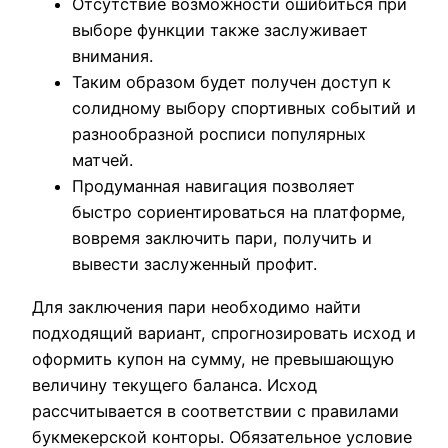
Отсутствие возможности ошибиться при
выборе функции также заслуживает
внимания.
Таким образом будет получен доступ к
солидному выбору спортивных событий и
разнообразной росписи популярных
матчей.
Продуманная навигация позволяет
быстро сориентироваться на платформе,
вовремя заключить пари, получить и
вывести заслуженный профит.
Для заключения пари необходимо найти
подходящий вариант, спрогнозировать исход и
оформить купон на сумму, не превышающую
величину текущего баланса. Исход
рассчитывается в соответствии с правилами
букмекерской конторы. Обязательное условие