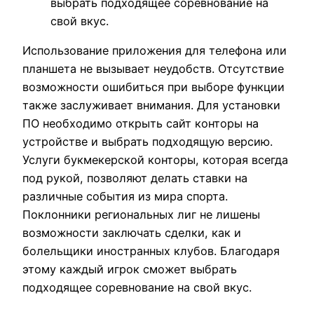
выбрать подходящее соревнование на
свой вкус.
Использование приложения для телефона или
планшета не вызывает неудобств. Отсутствие
возможности ошибиться при выборе функции
также заслуживает внимания. Для установки
ПО необходимо открыть сайт конторы на
устройстве и выбрать подходящую версию.
Услуги букмекерской конторы, которая всегда
под рукой, позволяют делать ставки на
различные события из мира спорта.
Поклонники региональных лиг не лишены
возможности заключать сделки, как и
болельщики иностранных клубов. Благодаря
этому каждый игрок сможет выбрать
подходящее соревнование на свой вкус.