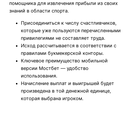
помощника для извлечения прибыли из своих
знаний в области спорта.
Присоединиться к числу счастливчиков,
которые уже пользуются перечисленными
привилегиями не составляет труда.
Исход рассчитывается в соответствии с
правилами букмекерской конторы.
Ключевое преимущество мобильной
версии Мостбет — удобство
использования.
Начисление выплат и выигрышей будет
произведена в той денежной единице,
которая выбрана игроком.