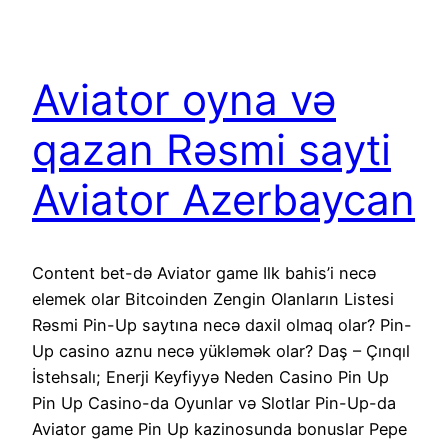
Aviator oyna və
qazan Rəsmi sayti
Aviator Azerbaycan
Content bet-də Aviator game Ilk bahis’i necə
elemek olar Bitcoinden Zengin Olanların Listesi
Rəsmi Pin-Up saytına necə daxil olmaq olar? Pin-
Up casino aznu necə yükləmək olar? Daş – Çınqıl
İstehsalı; Enerji Keyfiyyə Neden Casino Pin Up
Pin Up Casino-da Oyunlar və Slotlar Pin-Up-da
Aviator game Pin Up kazinosunda bonuslar Pepe